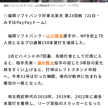
ファーム東地区
選手名鑑トップ
福岡ソフトバンクホークス・山川穂高選手 ⓒパーソル パ・リーグTV
ニュース
ファーム中地区
◇福岡ソフトバンク対東北楽天 第23回戦（21日・
北海道日本ハムファイターズ
ファーム西地区
みずほPayPayドーム）
東北楽天ゴールデンイーグルス
交流戦
福岡ソフトバンク・
山川穂高
選手が、NPB史上70
埼玉西武ライオンズ
設定
人目となるプロ通算250本塁打を達成した。
千葉ロッテマリーンズ
2点ビハインドの7回裏、先頭打者として打席に入
オリックス・バファローズ
ると、相手先発・
瀧中瞭太
投手の投じた3球目の変化
福岡ソフトバンクホークス
球をすくい上げると、打球はレフトスタンド中段
へ。今季32号は打った瞬間、場内が歓声に包まれる
確信の一発となった。
埼玉西武時代の2018年、2019年、2022年に最多
本塁打を獲得し、リーグ屈指のスラッガーとなった