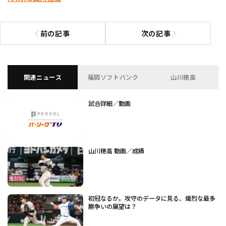
前の記事
次の記事
前の記事へ
次の記事へ
関連ニュース
福岡ソフトバンク
山川穂高
試合詳細／動画
山川穂高 動画／成績
初冠なるか。攻守のデータに見る、熾烈な最多
勝争いの展望は？