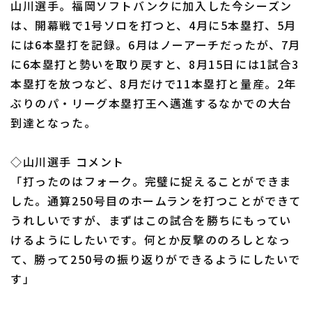
山川選手。福岡ソフトバンクに加入した今シーズン
は、開幕戦で1号ソロを打つと、4月に5本塁打、5月
には6本塁打を記録。6月はノーアーチだったが、7月
に6本塁打と勢いを取り戻すと、8月15日には1試合3
本塁打を放つなど、8月だけで11本塁打と量産。2年
利用規約
プライバシーポリシー
ぶりのパ・リーグ本塁打王へ邁進するなかでの大台
到達となった。
運営会社
（別ウィンドウで開く）
よくある質問
特定商取引法の表示
アルバイト募集
（別ウィンドウで開く
◇山川選手 コメント
「打ったのはフォーク。完璧に捉えることができま
した。通算250号目のホームランを打つことができて
うれしいですが、まずはこの試合を勝ちにもってい
けるようにしたいです。何とか反撃ののろしとなっ
て、勝って250号の振り返りができるようにしたいで
す」