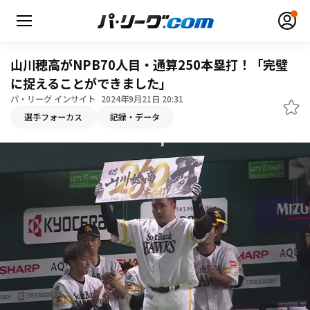
山川穂高がNPB70人目・通算250本塁打！「完璧
に捉えることができました」
パ・リーグ インサイト
2024年9月21日 20:31
無料アカウント登録
ログイン
選手フォーカス
記録・データ
HOME
動画
日程・結果
順位表･成績
1軍公式戦
選手名鑑