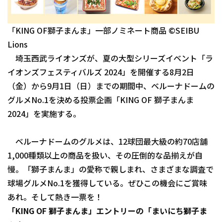
ファーム東地区
選手名鑑トップ
ニュース
「KING OF獅子まんま」一部ノミネート商品 ©SEIBU
ファーム中地区
北海道日本ハムファイターズ
Lions
ファーム西地区
埼玉西武ライオンズが、夏の大型シリーズイベント「ラ
東北楽天ゴールデンイーグルス
イオンズフェスティバルズ 2024」を開催する8月2日
交流戦
埼玉西武ライオンズ
（金）から9月1日（日）までの期間中、ベルーナドームの
設定
グルメNo.1を決める投票企画「KING OF 獅子まんま
千葉ロッテマリーンズ
2024」を実施する。
オリックス・バファローズ
ベルーナドームのグルメは、12球団最大級の約70店舗
福岡ソフトバンクホークス
1,000種類以上の商品を扱い、その圧倒的な品揃えが自
慢。「獅子まんま」の愛称で親しまれ、さまざまな調査で
球場グルメNo.1を獲得している。ぜひこの機会にご賞味
あれ。そして熱き一票を！
「KING OF 獅子まんま」エントリーの「まいにち獅子ま