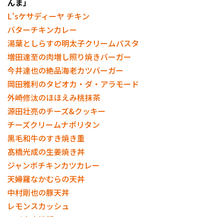
んま」
L'sケサディーヤ チキン
バターチキンカレー
湯葉としらすの明太子クリームパスタ
利用規約
プライバシーポリシー
増田達至の肉増し照り焼きバーガー
今井達也の絶品海老カツバーガー
運営会社
（別ウィンドウで開く）
よくある質問
岡田雅利のタピオカ・ダ・アラモード
特定商取引法の表示
アルバイト募集
（別ウィンドウで開く
外崎修汰のほほえみ桃抹茶
源田壮亮のチーズ&クッキー
チーズクリームナポリタン
黒毛和牛のすき焼き重
髙橋光成の生姜焼き丼
ジャンボチキンカツカレー
天婦羅なかむらの天丼
中村剛也の豚天丼
レモンスカッシュ