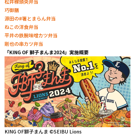
松井稼頭央弁当
巧御膳
源田の#箸とまらん弁当
ねこの洋食弁当
平井の鉄腕味噌カツ弁当
剛也の串カツ弁当
「KING OF 獅子まんま2024」実施概要
KING OF獅子まんま ©SEIBU Lions