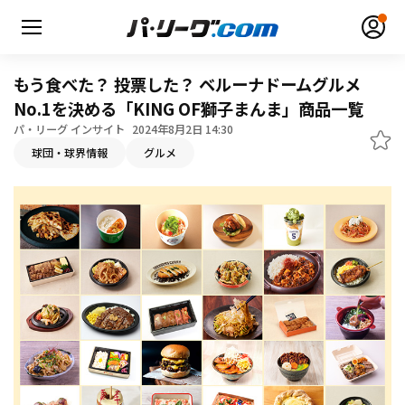
もう食べた？ 投票した？ ベルーナドームグルメ
No.1を決める「KING OF獅子まんま」商品一覧
パ・リーグ インサイト
2024年8月2日 14:30
球団・球界情報
グルメ
無料アカウント登録
ログイン
HOME
動画
日程・結果
順位表･成績
1軍公式戦
選手名鑑