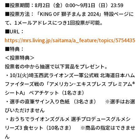
■投票期間：8月2日（金）0:00～9月1日（日）23:59
■投票方法：「KING OF 獅子まんま 2024」特設ページに
て、1メールアドレスにつき1回投票が可能。
■URL：
https://mrs.living.jp/saitama/a_feature/topics/5754435
■特典：
＜投票特典＞
投票者の中から抽選で以下賞品をプレゼント。
・10/1(火)埼玉西武ライオンズ一軍公式戦 北海道日本ハム
ファイターズ戦の「アメリカン･エキスプレス プレミアム®
シートA」 ペアチケット（1名さま）
・選手の直筆サイン入り色紙 （3名さま） ※選手はお選
びいただけません
・おうちでライオンズグルメ 選手プロデュースグルメシ
リーズ3 食セット（10名さま） ※商品の指定はできませ
ん