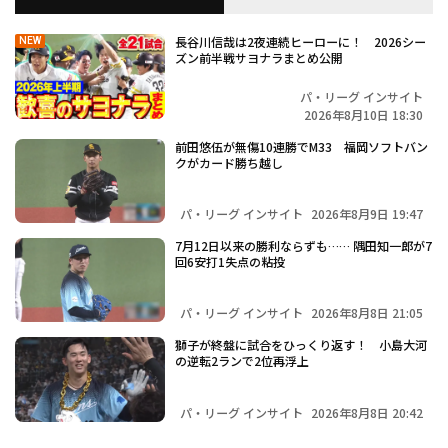
長谷川信哉は2夜連続ヒーローに！ 2026シー
NEW
ズン前半戦サヨナラまとめ公開
パ・リーグ インサイト
2026年8月10日 18:30
前田悠伍が無傷10連勝でM33 福岡ソフトバン
クがカード勝ち越し
パ・リーグ インサイト
2026年8月9日 19:47
7月12日以来の勝利ならずも…… 隅田知一郎が7
回6安打1失点の粘投
パ・リーグ インサイト
2026年8月8日 21:05
獅子が終盤に試合をひっくり返す！ 小島大河
の逆転2ランで2位再浮上
パ・リーグ インサイト
2026年8月8日 20:42