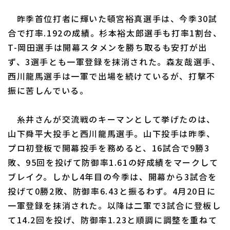
昨季首位打者に輝いた頓宮裕真選手は、今季30試
合で打率.192の成績。杉本裕太郎選手も打率1割台、
T-岡田選手は開幕スタメンを勝ち取るも安打が出
ず、3選手とも一軍登録を抹消された。森友哉選手、
西川龍馬選手は一軍で出場を続けているが、打撃不
振に苦しんでいる。
糸井さんが交流戦のキーマンとして挙げたのは、
山下舜平大投手と西川龍馬選手。山下投手は昨季、
プロ初登板で開幕投手を務めると、16試合で9勝3
敗、95回を投げて防御率1.61の好成績をマークして
ブレイク。しかし4年目の今季は、開幕から3試合を
投げて0勝2敗、防御率6.43と振るわず。4月20日に
一軍登録を抹消された。以降は二軍で3試合に登板し
て14.2回を投げ、防御率1.23と順調に調整を重ねて