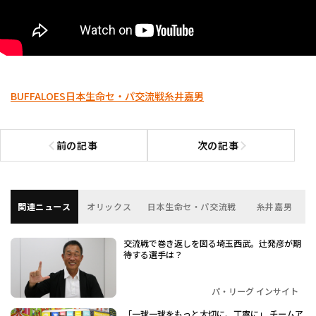
BUFFALOES
日本生命セ・パ交流戦
糸井嘉男
前の記事
次の記事
前の記事へ
次の記事へ
関連ニュース
オリックス
日本生命セ・パ交流戦
糸井嘉男
交流戦で巻き返しを図る埼玉西武。辻発彦が期
待する選手は？
パ・リーグ インサイト
「一球一球をもっと大切に、丁寧に」 チームア