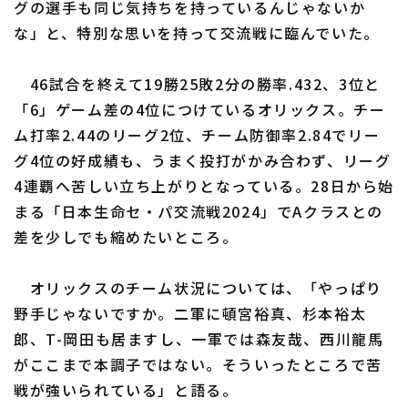
グの選手も同じ気持ちを持っているんじゃないか
な」と、特別な思いを持って交流戦に臨んでいた。
利用規約
プライバシーポリシー
46試合を終えて19勝25敗2分の勝率.432、3位と
「6」ゲーム差の4位につけているオリックス。チー
運営会社
（別ウィンドウで開く）
よくある質問
ム打率2.44のリーグ2位、チーム防御率2.84でリー
グ4位の好成績も、うまく投打がかみ合わず、リーグ
特定商取引法の表示
アルバイト募集
（別ウィンドウで開く
4連覇へ苦しい立ち上がりとなっている。28日から始
まる「日本生命セ・パ交流戦2024」でAクラスとの
差を少しでも縮めたいところ。
オリックスのチーム状況については、「やっぱり
野手じゃないですか。二軍に頓宮裕真、杉本裕太
郎、T-岡田も居ますし、一軍では森友哉、西川龍馬
がここまで本調子ではない。そういったところで苦
戦が強いられている」と語る。