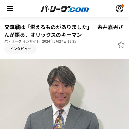
交流戦は「燃えるものがありました」 糸井嘉男さ
んが語る、オリックスのキーマン
パ・リーグ インサイト
2024年5月27日 19:35
無料アカウント登録
ログイン
インタビュー
HOME
動画
日程・結果
順位表･成績
1軍公式戦
選手名鑑