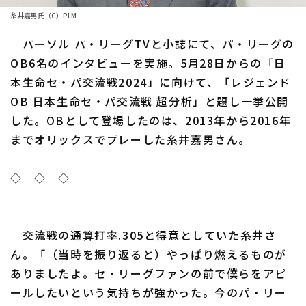
ファーム東地区
選手名鑑トップ
糸井嘉男氏（C）PLM
ニュース
ファーム中地区
パーソル パ・リーグTVと小誌にて、パ・リーグの
北海道日本ハムファイターズ
ファーム西地区
OB6名のインタビューを実施。5月28日からの「日
東北楽天ゴールデンイーグルス
本生命セ・パ交流戦2024」に向けて、「レジェンド
交流戦
OB 日本生命セ・パ交流戦 超分析」と題し一挙公開
埼玉西武ライオンズ
設定
した。OBとして登場したのは、2013年から2016年
千葉ロッテマリーンズ
までオリックスでプレーした糸井嘉男さん。
オリックス・バファローズ
◇ ◇ ◇
福岡ソフトバンクホークス
交流戦の通算打率.305と得意としていた糸井さ
ん。「（当時を振り返ると）やっぱり燃えるものが
ありましたよ。セ・リーグファンの前で僕らをアピ
ールしたいという気持ちが強かった。今のパ・リー