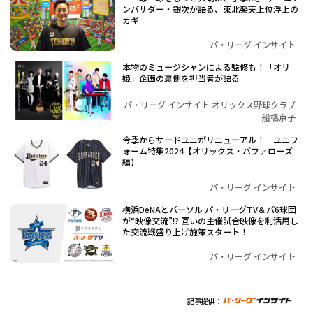
ンバサダー・銀次が語る、東北楽天上位浮上の
カギ
パ・リーグ インサイト
本物のミュージシャンによる監修も！「オリ
姫」企画の裏側を担当者が語る
パ・リーグ インサイト オリックス野球クラブ
船橋京子
今季からサードユニがリニューアル！ ユニフ
ォーム特集2024【オリックス・バファローズ
編】
パ・リーグ インサイト
横浜DeNAとパーソル パ・リーグTV＆パ6球団
が“映像交流”!? 互いの主催試合映像を利活用し
た交流戦盛り上げ施策スタート！
パ・リーグ インサイト
記事提供：