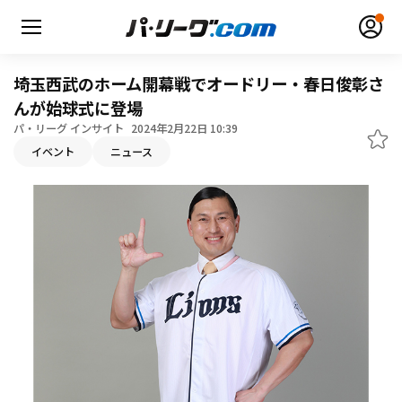
埼玉西武のホーム開幕戦でオードリー・春日俊彰さ
んが始球式に登場
パ・リーグ インサイト
2024年2月22日 10:39
イベント
ニュース
無料アカウント登録
ログイン
HOME
動画
日程・結果
順位表･成績
1軍公式戦
選手名鑑