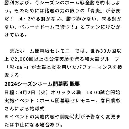
勝利および、今シーズンのホーム戦全勝を約束しよ
う。そのためには諸君の力の限りの『青炎』が必要
だ！ 4・2やる獅かない、勝つ獅かない、来る獅か
ない、ベルーナドームで待つ！」とファンに呼びか
けている。
利用規約
プライバシーポリシー
またホーム開幕戦セレモニーでは、世界30カ国以
運営会社
（別ウィンドウで開く）
よくある質問
上で2,000回以上の公演実績を誇る和太鼓グループ
「彩-sai-」が太鼓と炎を用いたパフォーマンスを披
特定商取引法の表示
アルバイト募集
（別ウィンドウで開く
露する。
2024シーズンホーム開幕戦 概要
日程：4月2日（火）オリックス戦 18:00試合開始
実施イベント：ホーム開幕戦セレモニー、春日俊彰
さんによる始球式
※イベントの実施内容や開始時刻が予告なく変更ま
たは中止になる場合あり。