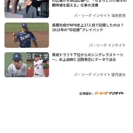
の広報から球団広報へ。「ちょっとだけ相手の
期待値を超える」仕事の流儀
パ・リーグ インサイト 海老原悠
高橋光成がNPB史上27人目で記録したのは？
2023年の“珍記録”プレイバック
パ・リーグ インサイト
育成ドラフト下位からのシンデレラストーリ
ー。水上由伸と豆田泰志にデータで迫る
パ・リーグ インサイト 望月遼太
記事提供：