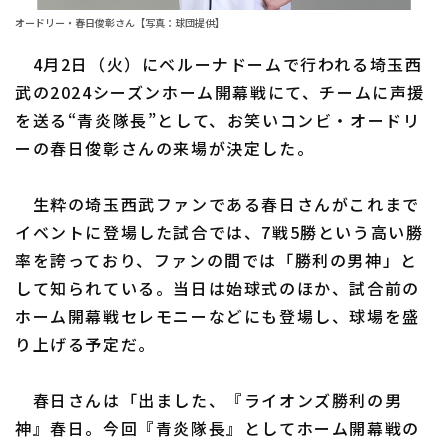
オードリー・春日俊彰さん【写真：球団提供】
ファーム東地区
選手名鑑トップ
ニュース
4月2日（火）にベルーナドームで行われる埼玉西
ファーム中地区
北海道日本ハムファイターズ
武の2024シーズンホーム開幕戦にて、チームに声援
ファーム西地区
を送る“青炎隊長”として、お笑いコンビ・オードリ
東北楽天ゴールデンイーグルス
ーの春日俊彰さんの来場が決定した。
交流戦
埼玉西武ライオンズ
設定
生粋の埼玉西武ファンである春日さんがこれまで
千葉ロッテマリーンズ
イベントに登場した試合では、7戦5勝という高い勝
オリックス・バファローズ
率を誇っており、ファンの間では「勝利の男神」と
して知られている。当日は始球式のほか、試合前の
福岡ソフトバンクホークス
ホーム開幕戦セレモニーなどにも登場し、球場を盛
り上げる予定だ。
春日さんは「出ました、『ライオンズ勝利の男
神』春日。今回『青炎隊長』としてホーム開幕戦の