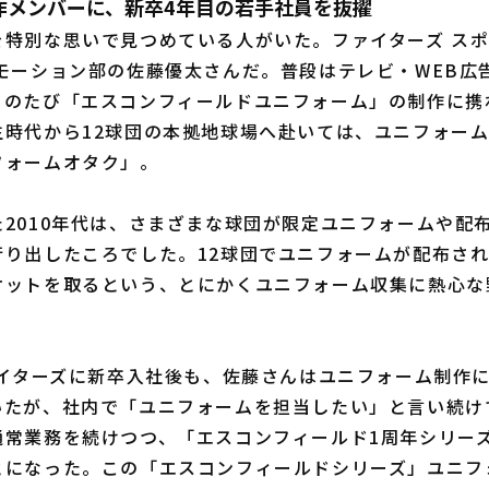
作メンバーに、新卒4年目の若手社員を抜擢
特別な思いで見つめている人がいた。ファイターズ スポ
ロモーション部の佐藤優太さんだ。普段はテレビ・WEB広
このたび「エスコンフィールドユニフォーム」の制作に携
生時代から12球団の本拠地球場へ赴いては、ユニフォー
フォームオタク」。
2010年代は、さまざまな球団が限定ユニフォームや配
行り出したころでした。12球団でユニフォームが配布さ
ケットを取るという、とにかくユニフォーム収集に熱心な
ァイターズに新卒入社後も、佐藤さんはユニフォーム制作
いたが、社内で「ユニフォームを担当したい」と言い続け
通常業務を続けつつ、「エスコンフィールド1周年シリー
とになった。この「エスコンフィールドシリーズ」ユニフ