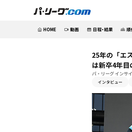
HOME
動画
日程・結果
順
25年の「エ
は新卒4年目
パ・リーグ インサ
インタビュー