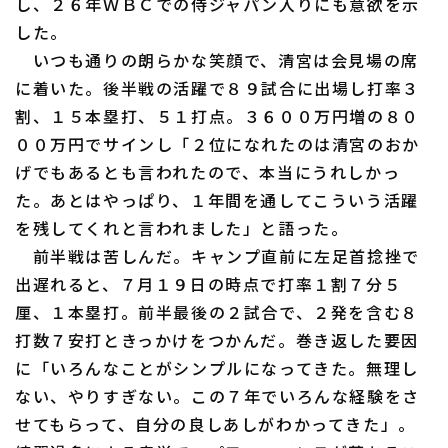
し、２６年ＷＢＣでの侍ジャパン入りにも意欲を示
ファーム東地区
選手名鑑トップ
ニュース
した。
ファーム中地区
いつも通りの朗らかな笑顔で、清宮は会見場の席
北海道日本ハムファイターズ
に着いた。後半戦の活躍で８９試合に出場し打率３
ファーム西地区
東北楽天ゴールデンイーグルス
割、１５本塁打、５１打点。３６００万円増の８０
交流戦
００万円でサインし「２位になれたのは清宮のおか
埼玉西武ライオンズ
げでもあるとも言われたので、本当にうれしかっ
設定
千葉ロッテマリーンズ
た。あとはやっぱり、１年間を通してこういう活躍
を残してくれと言われました」と語った。
オリックス・バファローズ
前半戦は苦しんだ。キャンプ直前に左足首捻挫で
出遅れると、７月１９日の時点で打率１割７分５
福岡ソフトバンクホークス
厘、１本塁打。前半最後の２試合で、２発を含む８
打数７安打ときっかけをつかんだ。巻き返した要因
に「いろんなことがシンプルになってきた。無理し
ない、やりすぎない。この７年でいろんな経験をさ
せてもらって、自分の良しあしがわかってきた」。