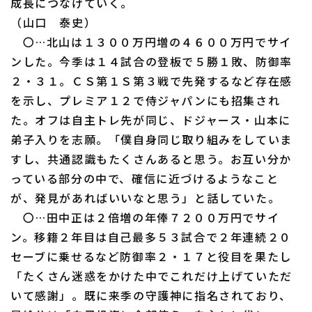
成長につなげていく。
（山口 泰史）
〇…北山は１３００万円増の４６００万円でサイ
ンした。今季は１４試合の登板で５勝１敗、防御率
２・３１。ＣＳ第１Ｓ第３戦で先発するなど存在感
を示し、プレミア１２で侍ジャパンにも招集され
た。オフは自主トレ先が同じ、ドジャース・山本に
弟子入りを志願。「僕自身同じ取り組みをしていま
すし、共通認識もたくさんあると思う。お互い分か
っている部分の中で、確信に近づけるようなこと
が、発見があればいいなと思う」と話していた。
〇…田中正は２倍増の年俸７２００万円でサイ
ン。移籍２年目は自己最多５３試合で２年連続２０
セーブに乗せるなど防御率２・１７と役目を果たし
「たくさん迷惑をかけた中でこれだけ上げていただ
いて感謝」。既に来季の守護神に指名されており、