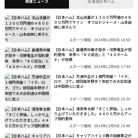
関連ニュース
北海道日本ハム
【日本ハム】北山亘基が１３００万円増の４６
００万円でサイン オフはドジャース・山本由
伸に弟子入り
スポーツ報知
2024年12月6日 18:58
【日本ハム】最優秀中継ぎ投手・河野竜生が契
約更改 来季へ「６０試合」と「４０ホール
ド」が目標
スポーツ報知
2024年12月6日 17:44
【日本ハム】万波中正が１億円突破！「イチ、
ロク、ゴで」球団高卒野手７年目での大台到達
は中田翔らに並ぶ
スポーツ報知
2024年12月6日 16:30
【日本ハム】清宮幸太郎「すごく評価。しっか
り上げていただきました」４４００万からアッ
プ契約更改
スポーツ報知
2024年12月6日 15:40
【日本ハム】キャリアハイ１０勝の加藤貴之が