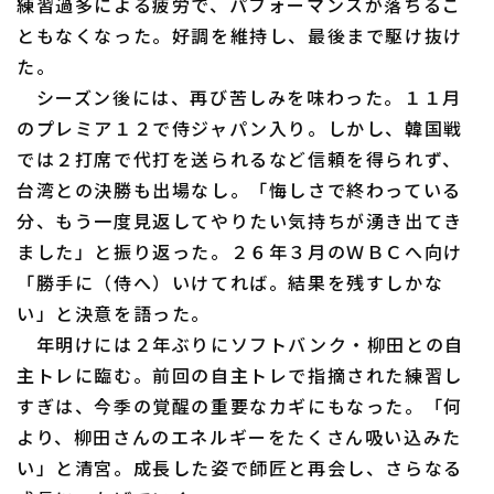
練習過多による疲労で、パフォーマンスが落ちるこ
ともなくなった。好調を維持し、最後まで駆け抜け
た。
シーズン後には、再び苦しみを味わった。１１月
のプレミア１２で侍ジャパン入り。しかし、韓国戦
利用規約
プライバシーポリシー
では２打席で代打を送られるなど信頼を得られず、
台湾との決勝も出場なし。「悔しさで終わっている
運営会社
（別ウィンドウで開く）
よくある質問
分、もう一度見返してやりたい気持ちが湧き出てき
特定商取引法の表示
アルバイト募集
（別ウィンドウで開く
ました」と振り返った。２６年３月のＷＢＣへ向け
「勝手に（侍へ）いけてれば。結果を残すしかな
い」と決意を語った。
年明けには２年ぶりにソフトバンク・柳田との自
主トレに臨む。前回の自主トレで指摘された練習し
すぎは、今季の覚醒の重要なカギにもなった。「何
より、柳田さんのエネルギーをたくさん吸い込みた
い」と清宮。成長した姿で師匠と再会し、さらなる