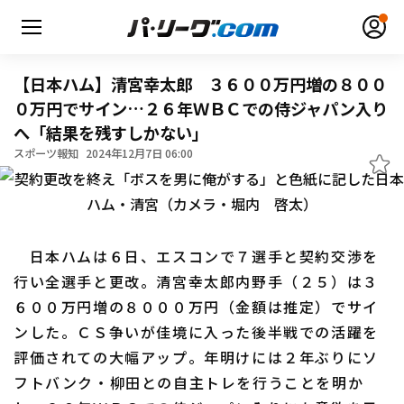
【日本ハム】清宮幸太郎 ３６００万円増の８００
０万円でサイン…２６年ＷＢＣでの侍ジャパン入り
へ「結果を残すしかない」
無料アカウント登録
ログイン
スポーツ報知
2024年12月7日 06:00
HOME
動画
日本ハムは６日、エスコンで７選手と契約交渉を
行い全選手と更改。清宮幸太郎内野手（２５）は３
日程・結果
６００万円増の８０００万円（金額は推定）でサイ
ンした。ＣＳ争いが佳境に入った後半戦での活躍を
順位表･成績
評価されての大幅アップ。年明けには２年ぶりにソ
1軍公式戦
フトバンク・柳田との自主トレを行うことを明か
選手名鑑