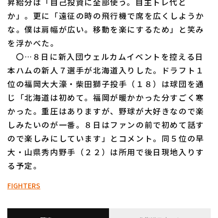
昇給分は「自己投資に全部使う。自主トレ代と
か」。更に「遠征の時の飛行機で席を広くしようか
な。僕は肩幅が広い。移動を楽にするため」と笑み
を浮かべた。
〇…８日に新入団ウェルカムイベントを控える日
本ハムの新人７選手が北海道入りした。ドラフト１
位の福岡大大濠・柴田獅子投手（１８）は球団を通
じ「北海道は初めて。福岡が暖かかった分すごく寒
かった。重圧はありますが、野球が大好きなので楽
しみたいのが一番。８日はファンの前で初めて話す
ので楽しみにしています」とコメント。同５位の早
大・山県秀内野手（２２）は所用で後日現地入りす
る予定。
FIGHTERS