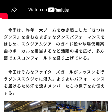
利用規約
プライバシーポリシー
今季は、昨年一大ブームを巻き起こした「きつね
運営会社
（別ウィンドウで開く）
よくある質問
ダンス」を含むさまざまなダンスパフォーマンスを
はじめ、スタジアムツアーのガイド役や球場使用楽
特定商取引法の表示
アルバイト募集
（別ウィンドウで開く
曲のボーカルを担当するなど活躍の場を広げ、多方
面でエスコンフィールドを盛り上げている。
今回はそんなファイターズガールがレッスンを行
うダンススタジオに潜入。よりよいパフォーマンス
を届けるため汗を流すメンバーたちの様子をお伝え
する。