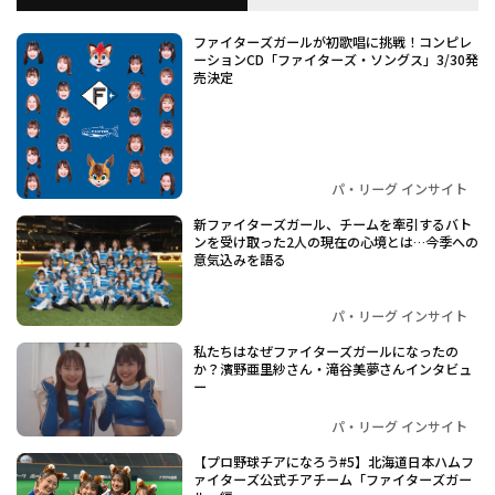
ファイターズガールが初歌唱に挑戦！コンピレ
ーションCD「ファイターズ・ソングス」3/30発
売決定
パ・リーグ インサイト
新ファイターズガール、チームを牽引するバト
ンを受け取った2人の現在の心境とは…今季への
意気込みを語る
パ・リーグ インサイト
私たちはなぜファイターズガールになったの
か？濱野亜里紗さん・滝谷美夢さんインタビュ
ー
パ・リーグ インサイト
【プロ野球チアになろう#5】北海道日本ハムフ
ァイターズ公式チアチーム「ファイターズガー