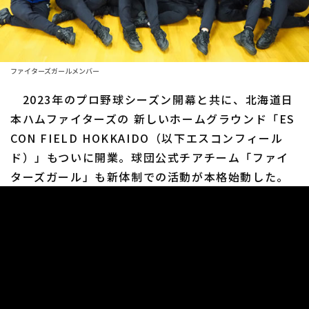
ファーム東地区
選手名鑑トップ
ニュース
ファーム中地区
北海道日本ハムファイターズ
ファーム西地区
ファイターズガールメンバー
東北楽天ゴールデンイーグルス
交流戦
2023年のプロ野球シーズン開幕と共に、北海道日
埼玉西武ライオンズ
本ハムファイターズの 新しいホームグラウンド「ES
設定
千葉ロッテマリーンズ
CON FIELD HOKKAIDO（以下エスコンフィール
ド）」もついに開業。球団公式チアチーム「ファイ
オリックス・バファローズ
ターズガール」も新体制での活動が本格始動した。
福岡ソフトバンクホークス