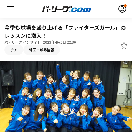
今季も球場を盛り上げる「ファイターズガール」の
レッスンに潜入！
パ・リーグ インサイト
2023年4月5日 22:30
無料アカウント登録
ログイン
チア
球団・球界情報
HOME
動画
日程・結果
順位表･成績
1軍公式戦
選手名鑑