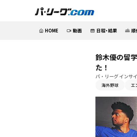
HOME
動画
日程・結果
順
鈴木優の留学
た！
パ・リーグ インサイ
海外野球
エ