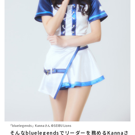
「bluelegends」Kannaさん ©SEIBU Lions
そんなbluelegendsでリーダーを務めるKannaさ