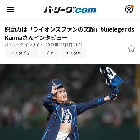
原動力は「ライオンズファンの笑顔」bluelegends
Kannaさんインタビュー
パ・リーグ インサイト
2023年10月6日 11:31
インタビュー
チア
エンタメ
無料アカウント登録
ログイン
HOME
動画
日程・結果
順位表･成績
1軍公式戦
選手名鑑