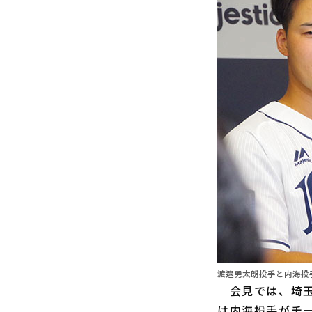
渡邉勇太朗投手と内海投手
会見では、埼玉
は内海投手がチ