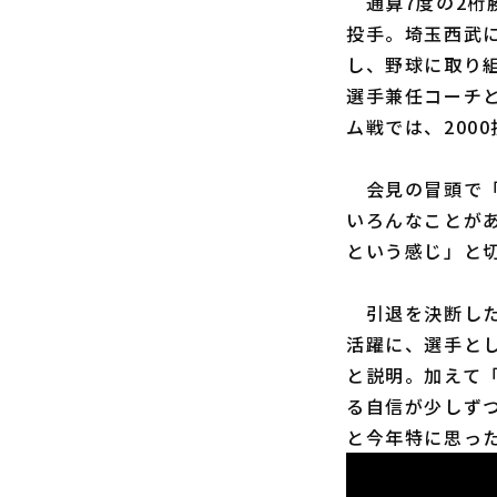
通算7度の2桁
投手。埼玉西武
し、野球に取り
選手兼任コーチ
ム戦では、200
会見の冒頭で「
いろんなことが
という感じ」と
引退を決断した
活躍に、選手と
と説明。加えて
る自信が少しず
と今年特に思っ