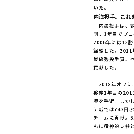
いた。
内海投手、これ
内海投手は、敦
団。1年目でプ
2006年には1
経験した。201
最優秀投手賞、
貢献した。
2018年オフに
移籍1年目の20
腕を手術。しかし
テ戦では743日
チームに貢献。5
もに精神的支柱