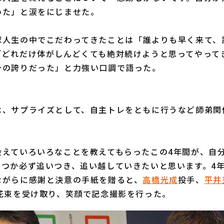
いた」と涙をにじませた。
人生の中でこだわってきたことは「誰よりも早く来て、
「どれだけ体がしんどくても絶対続けようと思ってやって
身の誇りだった」と力強い口調で語った。
、サプライズとして、自主トレをともに行うなど師弟関
。
会えていろいろなことを教えてもらったこの4年間が、自
いつか必ず追いつき、追い越していきたいと思います。4
ながらに感謝と決意の手紙を贈ると、
高橋光成
投手、
平井
。花束を受け取り、笑顔で記念撮影を行った。