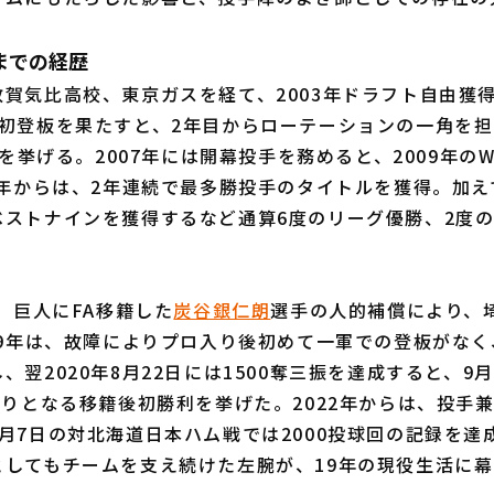
までの経歴
賀気比高校、東京ガスを経て、2003年ドラフト自由獲
ロ初登板を果たすと、2年目からローテーションの一角を担
3勝を挙げる。2007年には開幕投手を務めると、2009年の
1年からは、2年連続で最多勝投手のタイトルを獲得。加えて
ベストナインを獲得するなど通算6度のリーグ優勝、2度
、巨人にFA移籍した
炭谷銀仁朗
選手の人的補償により、
19年は、故障によりプロ入り後初めて一軍での登板がなく
、翌2020年8月22日には1500奪三振を達成すると、9
ぶりとなる移籍後初勝利を挙げた。2022年からは、投手
月7日の対北海道日本ハム戦では2000投球回の記録を達
としてもチームを支え続けた左腕が、19年の現役生活に幕