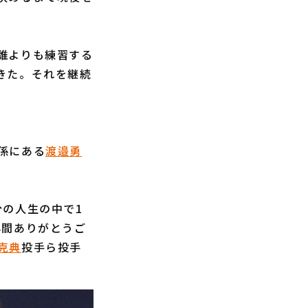
誰よりも練習する
きた。それを継続
係にある
渡邉勇
分の人生の中で1
年間ありがとうご
克典
投手ら投手