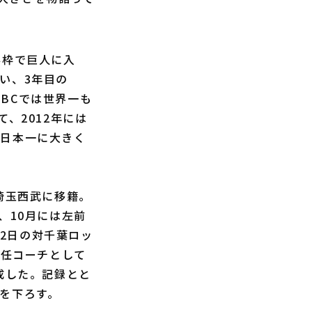
得枠で巨人に入
い、3年目の
WBCでは世界一も
、2012年には
の日本一に大きく
埼玉西武に移籍。
、10月には左前
月2日の対千葉ロッ
兼任コーチとして
成した。記録とと
を下ろす。