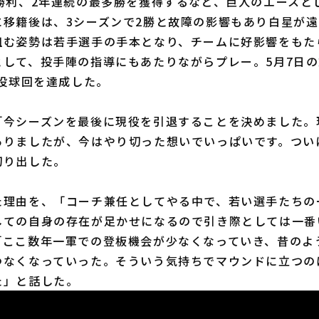
勝利、2年連続の最多勝を獲得するなど、巨人のエースと
に移籍後は、3シーズンで2勝と故障の影響もあり白星が
組む姿勢は若手選手の手本となり、チームに好影響をもた
として、投手陣の指導にもあたりながらプレー。5月7日
0投球回を達成した。
今シーズンを最後に現役を引退することを決めました。現
ありましたが、今はやり切った想いでいっぱいです。つい
切り出した。
理由を、「コーチ兼任としてやる中で、若い選手たちの
しての自身の存在が足かせになるので引き際としては一番
「ここ数年一軍での登板機会が少なくなっていき、昔のよ
つなくなっていった。そういう気持ちでマウンドに立つの
た」と話した。