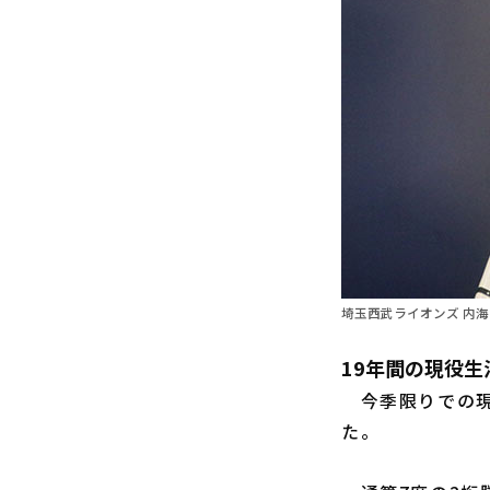
埼玉西武ライオンズ 内海哲
19年間の現役
今季限りでの現
た。