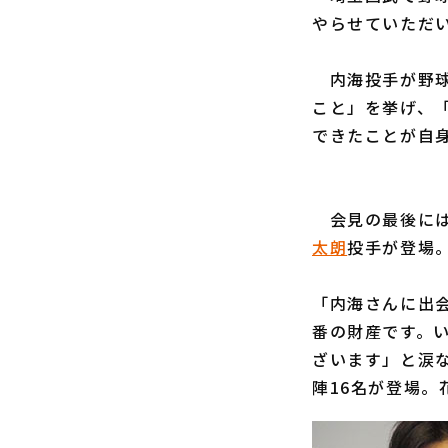
やらせていただ
内海投手が野球
こと」を挙げ、
できたことが自
会見の最後には
太朗
投手が登場
「内海さんに出
番の財産です。
ざいます」と涙
陣16名が登場