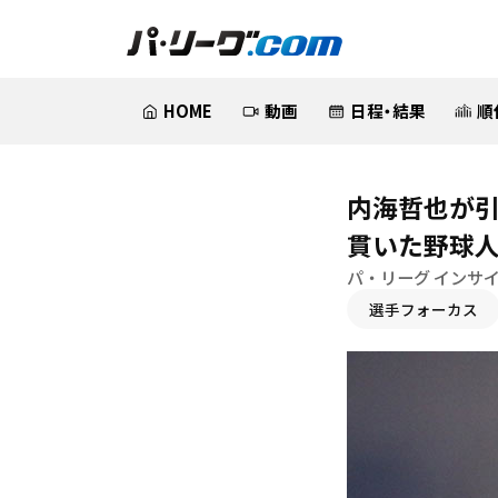
HOME
動画
日程・結果
順
内海哲也が
貫いた野球
パ・リーグ インサ
選手フォーカス