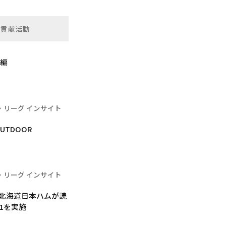
会貢献活動
手編
・リーグ インサイト
UTDOOR
・リーグ インサイト
 北海道日本ハムが読
1を実施