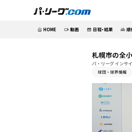
HOME
動画
日程・結果
順
札幌市の全小
パ・リーグ インサ
球団・球界情報