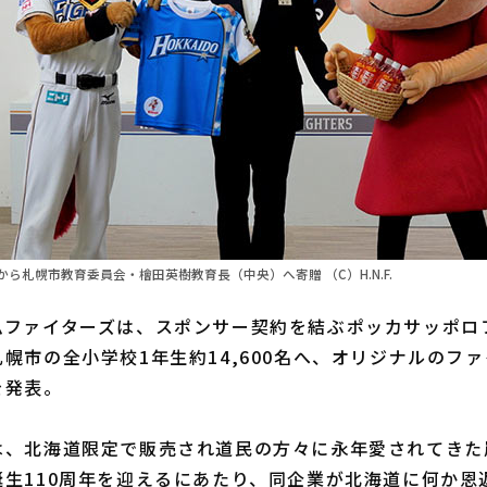
ら札幌市教育委員会・檜田英樹教育長（中央）へ寄贈 （C）H.N.F.
ファイターズは、スポンサー契約を結ぶポッカサッポロ
幌市の全小学校1年生約14,600名へ、オリジナルのフ
を発表。
、北海道限定で販売され道民の方々に永年愛されてきた
誕生110周年を迎えるにあたり、同企業が北海道に何か恩