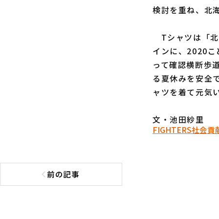
検討を重ね、北
Tシャツは「北海道
インに、2020
って確認横断歩
る夏休みを安全
ャツを着て元気
文・池田紗里
FIGHTERS
社会貢
前の記事
前の記事へ