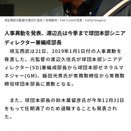
ファーム東地区
選手名鑑トップ
ニュース
ファーム中地区
埼玉西武元監督の渡辺久信氏※写真提供：Full-Count(写真：Getty Images)
北海道日本ハムファイターズ
ファーム西地区
人事異動を発表、渡辺氏は今季まで球団本部シニア
東北楽天ゴールデンイーグルス
ディレクター兼編成部長
交流戦
埼玉西武ライオンズ
埼玉西武は21日、2019年1月1日付の人事異動を
設定
発表した。元監督の渡辺久信氏が球団本部シニアデ
千葉ロッテマリーンズ
ィレクター(SD)兼編成部長から球団本部ゼネラルマ
ネジャー(GM)、飯田光男氏が常務取締役から常務取
オリックス・バファローズ
締役球団本部長に異動となる。
福岡ソフトバンクホークス
また、球団本部長の鈴木葉留彦氏が今年12月31日
をもって任期満了のため退職することも発表され
た。