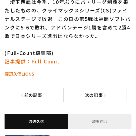
埼玉西武は今季、10年ぶりにパ・リーグ制覇を果
たしたものの、クライマックスシリーズ(CS)ファイ
ナルステージで敗退。この日の第5戦は福岡ソフトバ
ンクに5-6で敗れ、アドバンテージ1勝を含めて2勝4
敗で日本シリーズ進出はならなかった。
利用規約
プライバシーポリシー
(Full-Count編集部)
運営会社
（別ウィンドウで開く）
よくある質問
記事提供：Full-Count
特定商取引法の表示
アルバイト募集
（別ウィンドウで開く
渡辺久信
LIONS
前の記事
次の記事
前の記事へ
次の記事へ
渡辺久信
埼玉西武