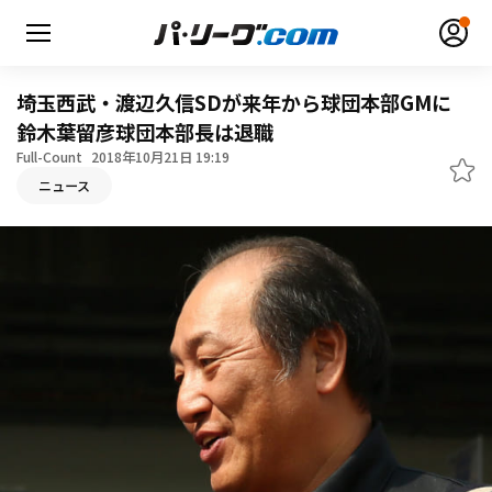
埼玉西武・渡辺久信SDが来年から球団本部GMに
鈴木葉留彦球団本部長は退職
Full-Count
2018年10月21日 19:19
ニュース
無料アカウント登録
ログイン
HOME
動画
日程・結果
順位表･成績
1軍公式戦
選手名鑑