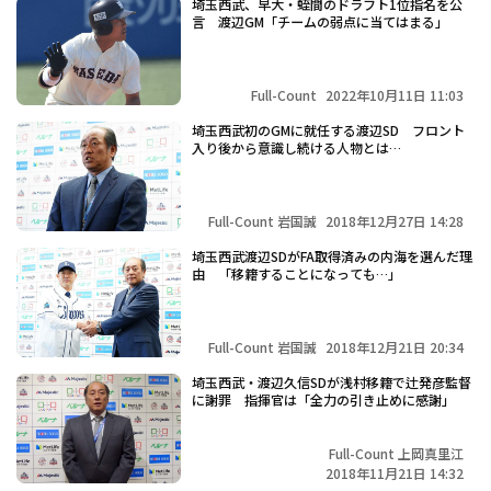
埼玉西武、早大・蛭間のドラフト1位指名を公
言 渡辺GM「チームの弱点に当てはまる」
Full-Count
2022年10月11日 11:03
埼玉西武初のGMに就任する渡辺SD フロント
入り後から意識し続ける人物とは…
Full-Count 岩国誠
2018年12月27日 14:28
埼玉西武渡辺SDがFA取得済みの内海を選んだ理
由 「移籍することになっても…」
Full-Count 岩国誠
2018年12月21日 20:34
埼玉西武・渡辺久信SDが浅村移籍で辻発彦監督
に謝罪 指揮官は「全力の引き止めに感謝」
Full-Count 上岡真里江
2018年11月21日 14:32