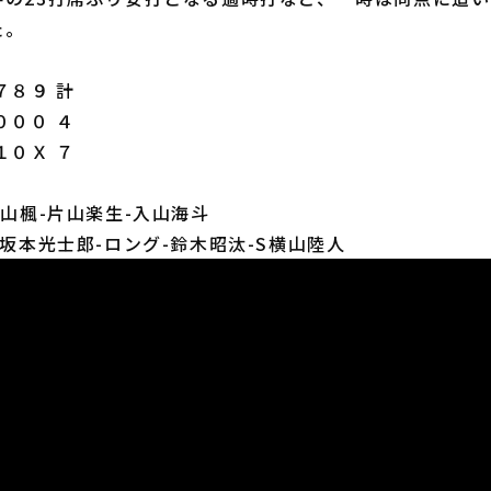
た。
８９ 計
０００ ４
１０Ｘ ７
横山楓-片山楽生-入山海斗
○坂本光士郎-ロング-鈴木昭汰-S横山陸人