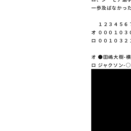
一歩及ばなかっ
１２３４５６７
オ ０００１０３
ロ ００１０３２
オ ●田嶋大樹-
ロ ジャクソン-