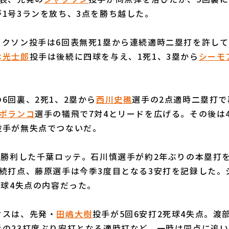
が1号3ランを放ち、3点を勝ち越した。
クソン投手は6回表無死1塁から連続適時二塁打を許して
本光士郎
投手は後続に四球を与え、1死1、3塁から
シーモ
6回裏、2死1、2塁から
西川史礁
選手の2点適時二塁打で
ポランコ
選手の犠飛で7対4とリードを広げる。その後は
投手が無失点でつないだ。
で勝利した千葉ロッテ。石川慎選手が約2年ぶりの本塁打
連続打点、藤原選手は今季3度目となる3安打を記録した。
四球4失点の内容だった。
スは、先発・
田嶋大樹
投手が5回6安打2死球4失点。渡
手の23打席ぶり安打となる適時打など、一時は同点に追