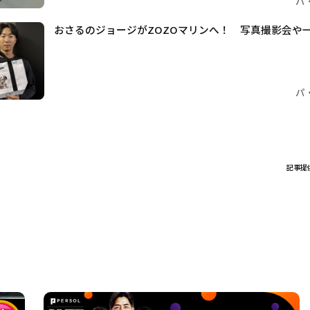
パ
おさるのジョージがZOZOマリンへ！ 写真撮影会や
パ
記事提