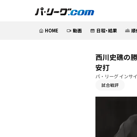
HOME
動画
日程・結果
順
西川史礁の勝
安打
パ・リーグ インサ
試合戦評