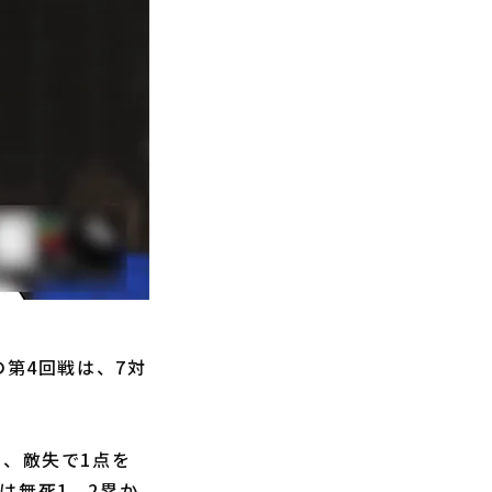
第4回戦は、7対
し、敵失で1点を
は無死1、2塁か