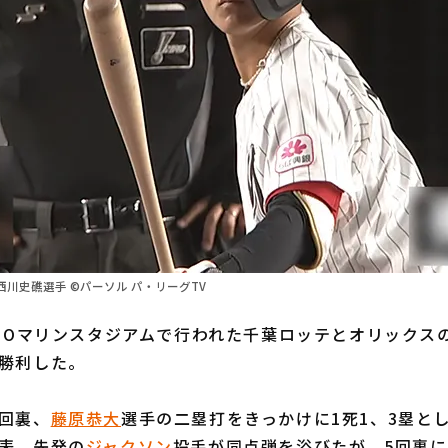
川史礁選手 ©パーソル パ・リーグTV
ZOマリンスタジアムで行われた千葉ロッテとオリックスの
が勝利した。
回裏、
藤原恭大
選手の二塁打をきっかけに1死1、3塁と
回表、先発の
ジャクソン
投手が同点弾を浴びたが、5回裏に