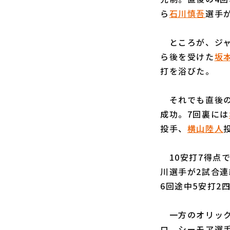
ら
石川慎吾
選手
ところが、ジャ
ら後を受けた
坂
打を浴びた。
それでも直後の
成功。7回裏には
投手、
横山陸人
10安打7得点
川選手が2試合
6回途中5安打2
一方のオリック
ロ、シーモア選