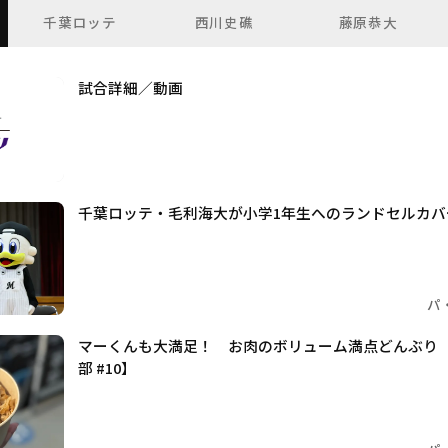
千葉ロッテ
西川史礁
藤原恭大
試合詳細／動画
千葉ロッテ・毛利海大が小学1年生へのランドセルカ
パ
マーくんも大満足！ お肉のボリューム満点どんぶり
部 #10】