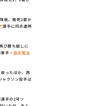
降板。無死2塁か
ア
選手に同点適時
再び勝ち越しに
4番手・
鈴木昭汰
を放ったほか、西
ジャクソン投手は
部選手の2号ソ
い付いたが、あと