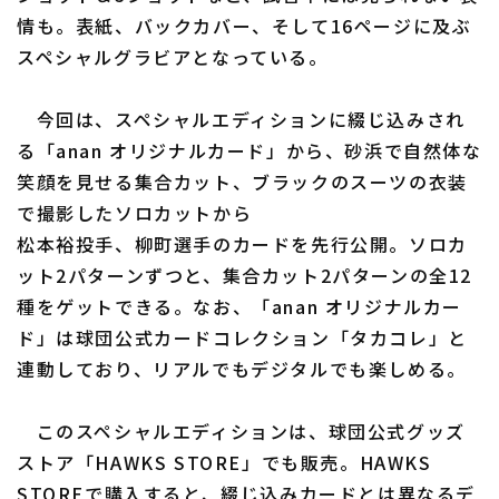
情も。表紙、バックカバー、そして16ページに及ぶ
スペシャルグラビアとなっている。
今回は、スペシャルエディションに綴じ込みされ
る「anan オリジナルカード」から、砂浜で自然体な
利用規約
プライバシーポリシー
笑顔を見せる集合カット、ブラックのスーツの衣装
で撮影したソロカットから
運営会社
（別ウィンドウで開く）
よくある質問
松本裕投手、柳町選手のカードを先行公開。ソロカ
特定商取引法の表示
アルバイト募集
（別ウィンドウで開く
ット2パターンずつと、集合カット2パターンの全12
種をゲットできる。なお、「anan オリジナルカー
ド」は球団公式カードコレクション「タカコレ」と
連動しており、リアルでもデジタルでも楽しめる。
このスペシャルエディションは、球団公式グッズ
ストア「HAWKS STORE」でも販売。HAWKS
STOREで購入すると、綴じ込みカードとは異なるデ