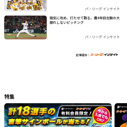
パ・リーグ インサイト
強気に攻め、打たせて取る。鷹4年目左腕の大
崩れしないピッチング
パ・リーグ インサイト
記事提供：
特集