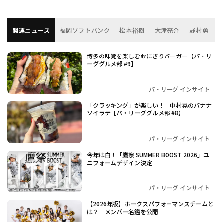
関連ニュース
福岡ソフトバンク
松本裕樹
大津亮介
野村勇
博多の味覚を楽しむおにぎりバーガー【パ・リ
ーググルメ部 #9】
パ・リーグ インサイト
「クラッキング」が楽しい！ 中村晃のバナナ
ソイラテ【パ・リーググルメ部 #8】
パ・リーグ インサイト
今年は白！「鷹祭 SUMMER BOOST 2026」ユ
ニフォームデザイン決定
パ・リーグ インサイト
【2026年版】ホークスパフォーマンスチームと
は？ メンバー名鑑を公開