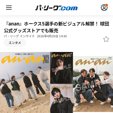
『anan』ホークス5選手の新ビジュアル解禁！ 球団
公式グッズストアでも販売
パ・リーグ インサイト
2026年4月20日 14:30
エンタメ
無料アカウント登録
ログイン
HOME
動画
日程・結果
順位表･成績
1軍公式戦
選手名鑑