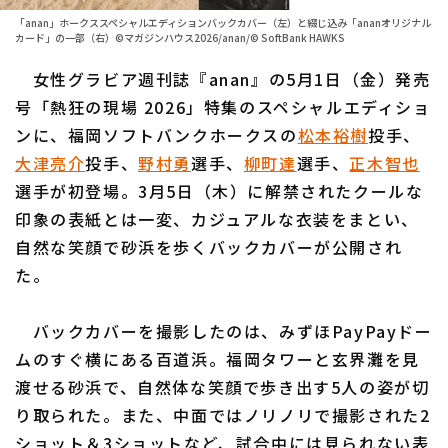
「anan」ホークススペシャルエディションバックカバー（左）と綴じ込み「ananオリジナル
ファーム東地区
選手名鑑トップ
カード」の一部（右）©マガジンハウス2026/anan/© SoftBank HAWKS
ニュース
ファーム中地区
女性グラビア週刊誌『anan』の5月1日（金）発売
北海道日本ハムファイターズ
号「熱狂の現場 2026」特集のスペシャルエディショ
ファーム西地区
東北楽天ゴールデンイーグルス
ンに、福岡ソフトバンクホークスの
松本裕樹
投手、
交流戦
大津亮介
投手、
野村勇
選手、
柳町達
選手、
正木智也
埼玉西武ライオンズ
選手が初登場。3月5日（木）に解禁されたクールな
設定
千葉ロッテマリーンズ
印象の表紙とは一変、カジュアルな衣装をまとい、
自然な笑顔で砂浜を歩くバックカバーが公開され
オリックス・バファローズ
た。
福岡ソフトバンクホークス
バックカバーを撮影したのは、みずほPayPayドー
ムのすぐ横にある百道浜。福岡タワーと玄界灘を見
渡せる砂浜で、自然体な笑顔で歩き出す5人の姿が切
り取られた。また、中面ではノリノリで撮影された2
ショット＆3ショットなど、試合中には見られない表