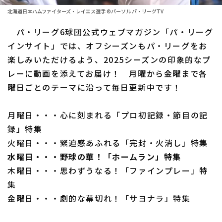
ファーム東地区
選手名鑑トップ
北海道日本ハムファイターズ・レイエス選手 ©パーソル パ・リーグTV
ニュース
ファーム中地区
パ・リーグ6球団公式ウェブマガジン「パ・リーグ
北海道日本ハムファイターズ
ファーム西地区
インサイト」では、オフシーズンもパ・リーグをお
東北楽天ゴールデンイーグルス
楽しみいただけるよう、2025シーズンの印象的なプ
交流戦
レーに動画を添えてお届け！ 月曜から金曜まで各
埼玉西武ライオンズ
設定
曜日ごとのテーマに沿って毎日更新中です！
千葉ロッテマリーンズ
月曜日・・・心に刻まれる「プロ初記録・節目の記
オリックス・バファローズ
録」特集
福岡ソフトバンクホークス
火曜日・・・緊迫感あふれる「完封・火消し」特集
水曜日・・・野球の華！「ホームラン」特集
木曜日・・・思わずうなる！「ファインプレー」特
集
金曜日・・・劇的な幕切れ！「サヨナラ」特集