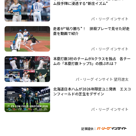
ム投手陣に浸透する“新庄イズム”
パ・リーグ インサイト
走者が“粘り勝ち”！ 挟殺プレーで見せた好走
塁を動画で紹介
パ・リーグ インサイト
本塁打数3桁のチームがAクラスを独占 各チー
ムの「本塁打数トップ5」の顔ぶれは？
パ・リーグ インサイト 望月遼太
北海道日本ハムが2026年限定ユニ発表 エスコ
ンフィールドの芝生をデザイン
パ・リーグ インサイト
記事提供：