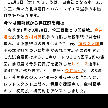
12月3日（水）のきょうは、自身初となるホームラ
ン王に輝いた北海道日本ハム・レイエス選手の本塁
打を振り返ります。
利用規約
プライバシーポリシー
今季は開幕戦から存在感を発揮
今季第1号は3月28日、埼玉西武との開幕戦。
今井
運営会社
（別ウィンドウで開く）
よくある質問
達也
投手と
金村尚真
投手の白熱した投手戦で試合は
進み、両軍無得点のまま迎えた7回表、
清宮幸太郎
選
特定商取引法の表示
アルバイト募集
（別ウィンドウで開く
手の本塁打でついに均衡が破れます。その後も緊迫
した試合展開は続き、1点リードのまま9回表2死の場
面。前打席で今季初安打を記録した
レイエス
選手に
第4打席が巡ります。相手先発・
今井達也
投手の3球
目・外角高めのスライダーを引っ張った当たりは、
レフトスタンド上段へ。貴重な援護点で、金村投手
のプロ初完投・初完封をアシストしました。