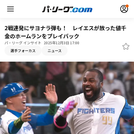
2戦連発にサヨナラ弾も！ レイエスが放った値千
金のホームランをプレイバック
パ・リーグ インサイト
2025年12月3日 17:00
無料アカウント登録
ログイン
選手フォーカス
ニュース
HOME
動画
日程・結果
順位表･成績
1軍公式戦
選手名鑑