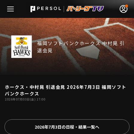
福岡ソフトバンクホークス 中村晃 引
退会見
無料アカウント登録
ログイン
HOME
動画
ホークス・中村晃 引退会見 2026年7月3日 福岡ソフト
31:39
バンクホークス
2026年07月03日(金) 17:00
日程･結果
順位表･成績
2026年7月3日の日程・結果一覧へ
1軍公式戦
選手名鑑