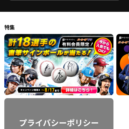
ファーム東地区
選手名鑑トップ
ニュース
北海道日本ハムファイターズ
ファーム中地区
東北楽天ゴールデンイーグルス
特集
ファーム西地区
埼玉西武ライオンズ
千葉ロッテマリーンズ
設定
交流戦
オリックス・バファローズ
福岡ソフトバンクホークス