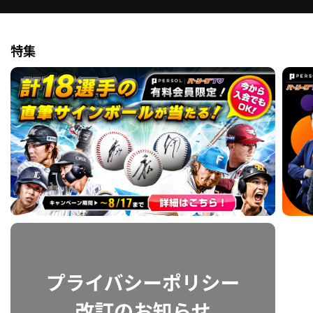
ファーム東地区
選手名鑑トップ
ニュース
北海道日本ハムファイターズ
ファーム中地区
特集
東北楽天ゴールデンイーグルス
ファーム西地区
埼玉西武ライオンズ
千葉ロッテマリーンズ
設定
交流戦
オリックス・バファローズ
福岡ソフトバンクホークス