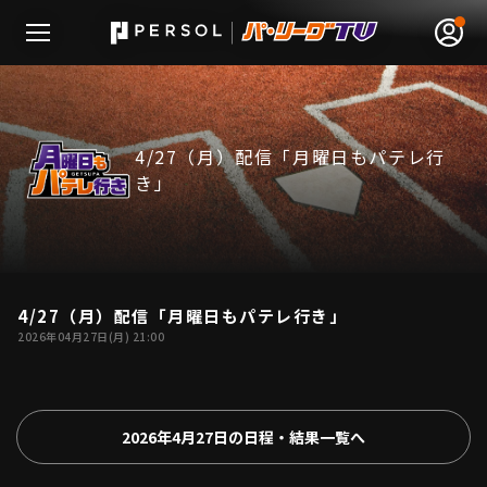
4/27（月）配信「月曜日もパテレ行
き」
無料アカウント登録
ログイン
HOME
動画
4/27（月）配信「月曜日もパテレ行き」
01:24:58
2026年04月27日(月) 21:00
日程･結果
順位表･成績
2026年4月27日の日程・結果一覧へ
1軍公式戦
選手名鑑