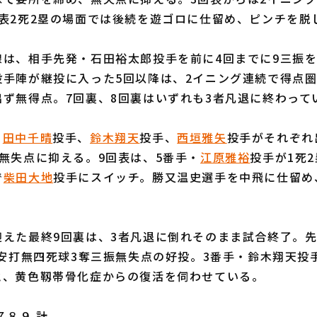
回表2死2塁の場面では後続を遊ゴロに仕留め、ピンチを脱
は、相手先発・石田裕太郎投手を前に4回までに9三振を
投手陣が継投に入った5回以降は、2イニング連続で得点
出ず無得点。7回裏、8回裏はいずれも3者凡退に終わって
、
田中千晴
投手、
鈴木翔天
投手、
西垣雅矢
投手がそれぞれ
無失点に抑える。9回表は、5番手・
江原雅裕
投手が1死
で
柴田大地
投手にスイッチ。勝又温史選手を中飛に仕留め
えた最終9回裏は、3者凡退に倒れそのまま試合終了。先
3安打無四死球3奪三振無失点の好投。3番手・鈴木翔天投
と、黄色靱帯骨化症からの復活を伺わせている。
８９ 計