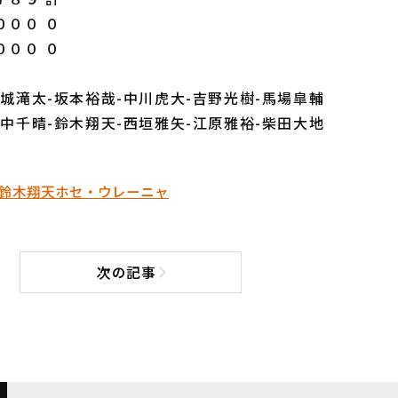
０００ ０
０００ ０
宮城滝太-坂本裕哉-中川虎大-吉野光樹-馬場皐輔
田中千晴-鈴木翔天-西垣雅矢-江原雅裕-柴田大地
鈴木翔天
ホセ・ウレーニャ
次の記事
次の記事へ