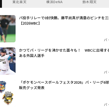
東北楽天
横浜DeNA
鈴木翔天
パ投手リレーで0封快勝。藤平尚真が満塁のピンチを三
【2026WBC】
パ
かつてパ・リーグを沸かせた面々も！ WBCに出場する
ある外国人選手
パ
「ポケモンベースボールフェスタ2026」パ・リーグ6
販売グッズ発表
パ