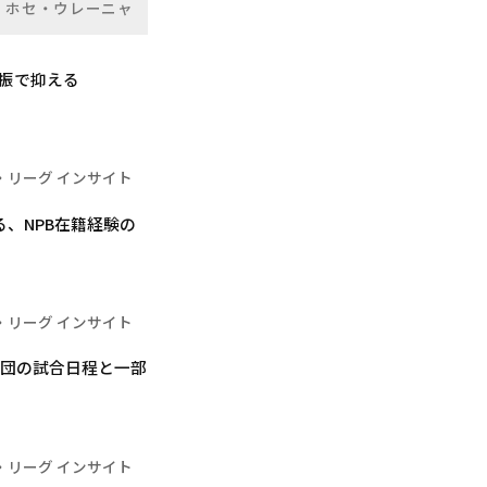
ホセ・ウレーニャ
振で抑える
・リーグ インサイト
、NPB在籍経験の
・リーグ インサイト
球団の試合日程と一部
・リーグ インサイト