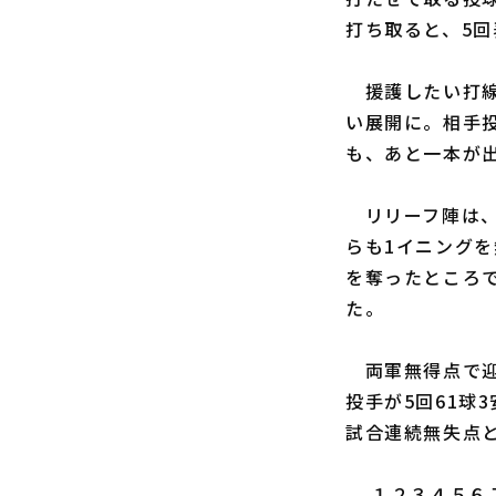
打ち取ると、5
援護したい打線
い展開に。相手
も、あと一本が
リリーフ陣は
らも1イニングを
を奪ったところ
た。
両軍無得点で迎
投手が5回61球
試合連続無失点
１２３４５６７