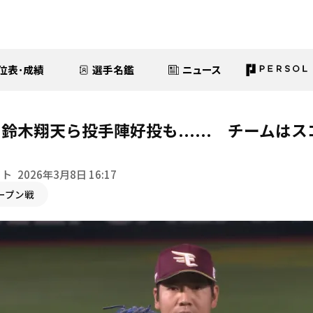
位表･成績
選手名鑑
ニュース
鈴木翔天ら投手陣好投も...... チームは
イト
2026年3月8日 16:17
ープン戦