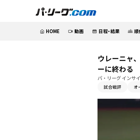
HOME
動画
日程・結果
順
ウレーニャ、
ーに終わる
パ・リーグ インサ
試合戦評
オ