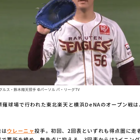
ルス・鈴木翔天投手 ©パーソル パ・リーグTV
薙球場で行われた東北楽天と横浜DeNAのオープン戦は
発は
ウレーニャ
投手。初回、2回表といずれも得点圏に走
球で要所を締め、無失点に抑える。3回表からは2イニング