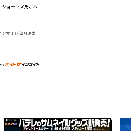
・ジョーンズ氏がパ
インサイト 望月遼太
供：