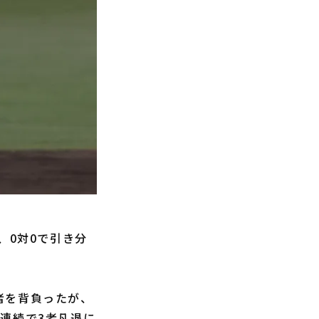
、0対0で引き分
者を背負ったが、
連続で3者凡退に