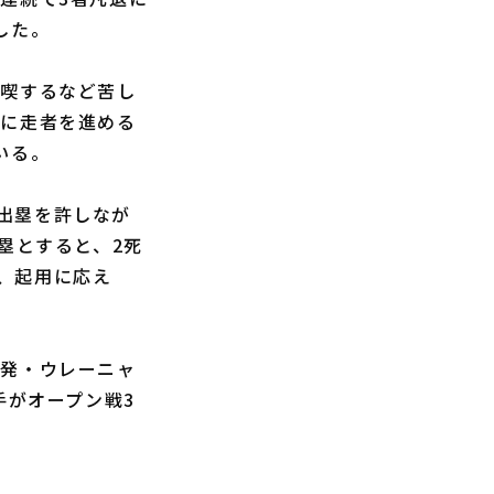
した。
喫するなど苦し
圏に走者を進める
いる。
出塁を許しなが
2塁とすると、2死
、起用に応え
発・ウレーニャ
手がオープン戦3