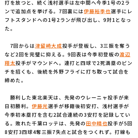
打を放つと、続く浅村選手は左中間へ今季1号の2ラ
ンで追加点を挙げる。7回裏には
伊藤裕季也
選手にレ
フトスタンドへの1号2ランが飛び出し、9対1となっ
た。
利用規約
プライバシーポリシー
7回からは
津留崎大成
投手が登板し、3三振を奪う
など2回を完璧に抑える。9回表は今季初登板の
渡辺
運営会社
（別ウィンドウで開く）
よくある質問
翔太
投手がマウンドへ。連打と四球で2死満塁のピン
特定商取引法の表示
アルバイト募集
（別ウィンドウで開く
チを招くも、後続を外野フライに打ち取って試合を
締めた。
勝利した東北楽天は、先発のウレーニャ投手が来
日初勝利。
伊藤光
選手が移籍後初安打、浅村選手が
今季初本塁打を含む2試合連続の3安打を記録してい
る。敗れた千葉ロッテは、先発の
田中晴也
投手が5回
8安打3四球4奪三振7失点と試合をつくれず。打線も