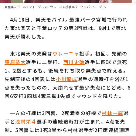
ファーム東地区
選手名鑑トップ
東北楽天ゴールデンイーグルス・ウレーニャ投手©パーソル パ・リーグTV
ニュース
ファーム中地区
4月18日、楽天モバイル 最強パーク宮城で行われ
北海道日本ハムファイターズ
ファーム西地区
た東北楽天と千葉ロッテの第2回戦は、9対1で東北
東北楽天ゴールデンイーグルス
楽天が勝利した。
交流戦
埼玉西武ライオンズ
設定
東北楽天の先発は
ウレーニャ
投手。初回、先頭の
千葉ロッテマリーンズ
藤原恭大
選手に二塁打、
西川史礁
選手に四球で無死
1、2塁とするも、後続を打ち取り無失点で終える。
オリックス・バファローズ
先制直後の4回表には
小川龍成
選手の適時打を浴び1
福岡ソフトバンクホークス
点を失ったものの、大崩れせず最少失点にとどめ、6
回6安打3四球4奪三振1失点でマウンドを降りた。
一方の打線は3回裏、2死満塁の好機で
村林一輝
選
手と
浅村栄斗
選手の連続適時打が生まれ、4点を先
制。5回裏には1死3塁から村林選手が2打席連続適時