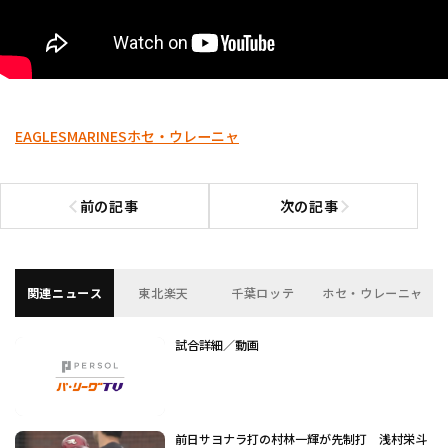
EAGLES
MARINES
ホセ・ウレーニャ
前の記事
次の記事
前の記事へ
次の記事へ
関連ニュース
東北楽天
千葉ロッテ
ホセ・ウレーニャ
試合詳細／動画
前日サヨナラ打の村林一輝が先制打 浅村栄斗