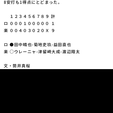
8安打も1得点にとどまった。
１２３４５６７８９ 計
ロ ０００１０００００ １
楽 ００４０３０２０Ｘ ９
ロ ●田中晴也-菊地吏玖-益田直也
楽 ○ウレーニャ-津留崎大成-渡辺翔太
文・筒井真桜