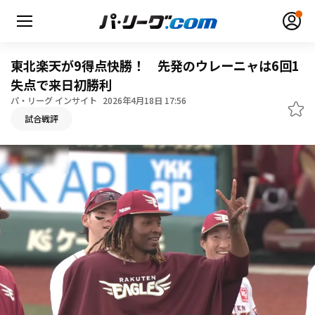
東北楽天が9得点快勝！ 先発のウレーニャは6回1
失点で来日初勝利
パ・リーグ インサイト
2026年4月18日 17:56
無料アカウント登録
ログイン
試合戦評
HOME
動画
日程・結果
順位表･成績
1軍公式戦
選手名鑑