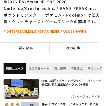
©2026 Pokémon. ©1995-2026
Nintendo/Creatures Inc. / GAME FREAK inc.
ポケットモンスター・ポケモン・Pokémon は任天
堂・クリーチャーズ・ゲームフリークの商標です。
FIGHTERS
EAGLES
LIONS
MARINES
BUFFALOES
HAWKS
前の記事
次の記事
前の記事へ
次の記事へ
関連ニュース
北海道日本ハム
東北楽天
埼玉西武
千葉ロッテ
NPB12球団とポケモンがタッグ！ パ・リーグ
6球団も特別演出試合やグッズを販売
パ・リーグ インサイト
選手が“コアラのマーチ”キャラクター風に変