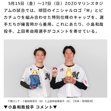
5月15日（金）〜17日（日）ZOZOマリンスタジ
アムの試合では、球団のイニシャルロゴ「M」とピ
カチュウを組み合わせた特別仕様のキャップを、選
手たちが練習時から着用。これにあたり、小島和哉
投手、上田希由翔選手がコメントを寄せている。
千葉ロッテ・小島和哉投手（左）と上田希由翔選手（右）【写真：球団提供】
▼小島和哉投手 コメント▼