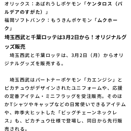
オリックス：あばれうしポケモン「
ケンタロス（パ
ルデアのすがた）
」
福岡ソフトバンク：もうきんポケモン「
ムクホー
ク
」
利用規約
プライバシーポリシー
埼玉西武と千葉ロッテは3月2日から！オリジナルグ
運営会社
（別ウィンドウで開く）
よくある質問
ッズ販売
埼玉西武と千葉ロッテは、3月2日（月）からオリ
特定商取引法の表示
アルバイト募集
（別ウィンドウで開く
ジナルグッズを販売する。
埼玉西武はパートナーポケモン「カエンジシ」と
ピカチュウがデザインされたユニフォームや、応援
の定番アイテム・ミニフラッグを受注販売。そのほ
かTシャツやキャップなどの日常使いできるアイテム
や、昨季大ヒットした「ビッグチェーンネックレ
ス」も、ピカチュウ仕様で登場し、同日から先行販
売される。