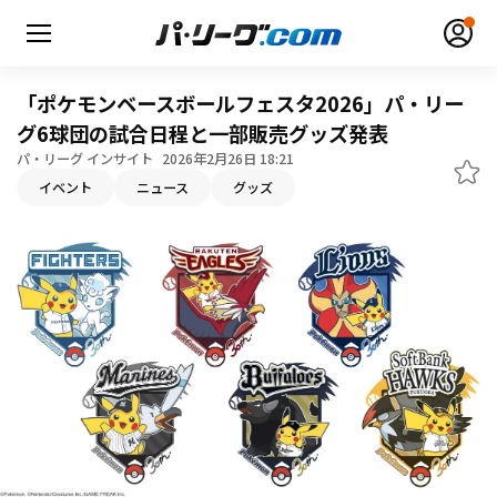
「ポケモンベースボールフェスタ2026」パ・リー
グ6球団の試合日程と一部販売グッズ発表
パ・リーグ インサイト
2026年2月26日 18:21
イベント
ニュース
グッズ
無料アカウント登録
ログイン
HOME
動画
日程・結果
順位表･成績
1軍公式戦
選手名鑑