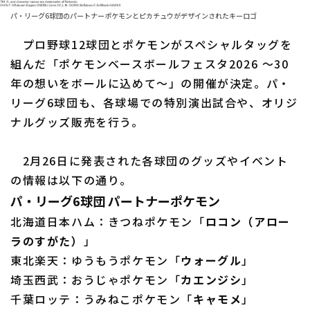
パ・リーグ6球団のパートナーポケモンとピカチュウがデザインされたキーロゴ
ファーム東地区
選手名鑑トップ
ニュース
プロ野球12球団とポケモンがスペシャルタッグを
ファーム中地区
北海道日本ハムファイターズ
組んだ「ポケモンベースボールフェスタ2026 ～30
ファーム西地区
年の想いをボールに込めて～」の開催が決定。パ・
東北楽天ゴールデンイーグルス
リーグ6球団も、各球場での特別演出試合や、オリジ
交流戦
埼玉西武ライオンズ
ナルグッズ販売を行う。
設定
千葉ロッテマリーンズ
2月26日に発表された各球団のグッズやイベント
オリックス・バファローズ
の情報は以下の通り。
パ・リーグ6球団 パートナーポケモン
福岡ソフトバンクホークス
北海道日本ハム：きつねポケモン「
ロコン（アロー
ラのすがた）
」
東北楽天：ゆうもうポケモン「
ウォーグル
」
埼玉西武：おうじゃポケモン「
カエンジシ
」
千葉ロッテ：うみねこポケモン「
キャモメ
」