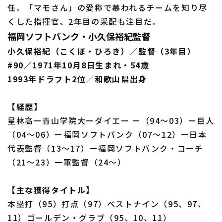
任。「マモさん」の愛称で慕われるチームを知り尽
くした指揮官、2年目の采配も注目だ。
福岡ソフトバンク・小久保裕紀監督
小久保裕紀（こくぼ・ひろき）／監督（3年目）
#90／1971年10月8日生まれ・54歳
1993年ドラフト2位／和歌山県出身
【経歴】
星林高ー青山学院大ーダイエー ー（94～03）ー巨人
（04～06）ー福岡ソフトバンク（07～12）ー日本
代表監督（13～17）ー福岡ソフトバンク・コーチ
（21～23）一軍監督（24～）
【主な獲得タイトル】
本塁打（95）打点（97）ベストナイン（95、97、
11）ゴールデン・グラブ（95、10、11）