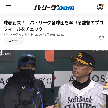
球春到来！ パ・リーグ各球団を率いる監督のプロ
フィールをチェック
パ・リーグ インサイト
2026年1月30日 21:31
無料アカウント登録
ログイン
ニュース
HOME
動画
日程・結果
順位表･成績
1軍公式戦
選手名鑑