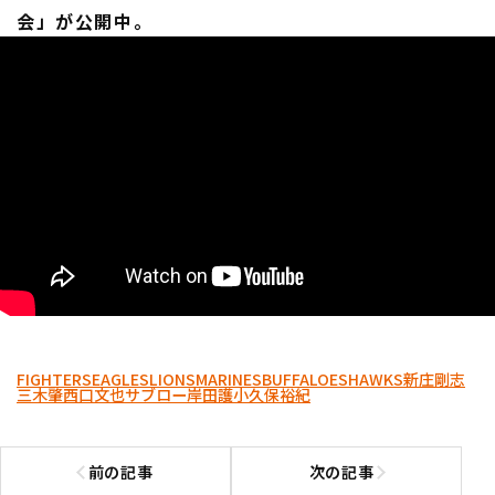
会」が公開中。
FIGHTERS
EAGLES
LIONS
MARINES
BUFFALOES
HAWKS
新庄剛志
三木肇
西口文也
サブロー
岸田護
小久保裕紀
前の記事
次の記事
前の記事へ
次の記事へ