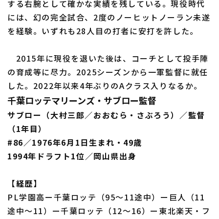
する右腕として確かな実績を残している。現役時代
には、幻の完全試合、2度のノーヒットノーラン未遂
を経験。いずれも28人目の打者に安打を許した。
2015年に現役を退いた後は、コーチとして投手陣
の育成等に尽力。2025シーズンから一軍監督に就任
した。2022年以来4年ぶりのAクラス入りなるか。
千葉ロッテマリーンズ・サブロー監督
サブロー（大村三郎／おおむら・さぶろう）／監督
（1年目）
#86／1976年6月1日生まれ・49歳
1994年ドラフト1位／岡山県出身
【経歴】
PL学園高ー千葉ロッテ（95～11途中）ー巨人（11
途中～11）ー千葉ロッテ（12～16）ー東北楽天・フ