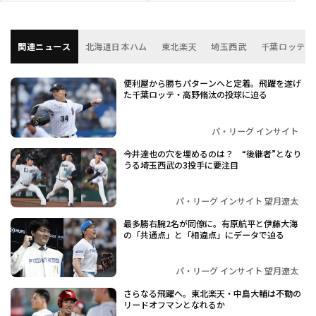
関連ニュース
北海道日本ハム
東北楽天
埼玉西武
千葉ロッテ
便利屋から勝ちパターンへと定着。飛躍を遂げ
た千葉ロッテ・高野脩汰の投球に迫る
パ・リーグ インサイト
今井達也の穴を埋めるのは？ “後継者”となり
うる埼玉西武の3投手に要注目
パ・リーグ インサイト 望月遼太
最多勝右腕2名が同僚に。有原航平と伊藤大海
の「共通点」と「相違点」にデータで迫る
パ・リーグ インサイト 望月遼太
さらなる飛躍へ。東北楽天・中島大輔は不動の
リードオフマンとなれるか