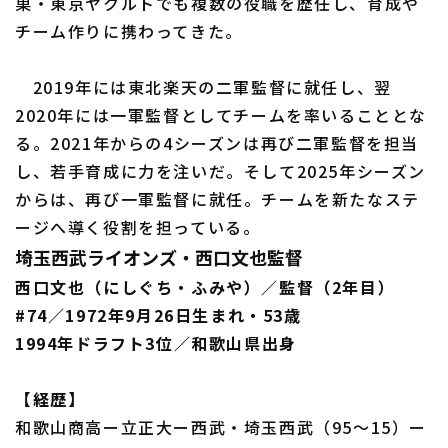
巣・東京ヤクルトでも複数の役職を歴任し、育成や
チーム作りに携わってきた。
2019年には東北楽天の二軍監督に就任し、翌
2020年には一軍監督としてチームを率いることとな
る。2021年からの4シーズンは再び二軍監督を担当
し、若手育成に力を注いだ。そして2025年シーズン
からは、再び一軍監督に就任。チームを新たなステ
ージへ導く役割を担っている。
埼玉西武ライオンズ・西口文也監督
西口文也（にしぐち・ふみや）／監督（2年目）
#74／1972年9月26日生まれ・53歳
1994年ドラフト3位／和歌山県出身
【経歴】
和歌山商高ー立正大ー西武・埼玉西武（95～15）ー