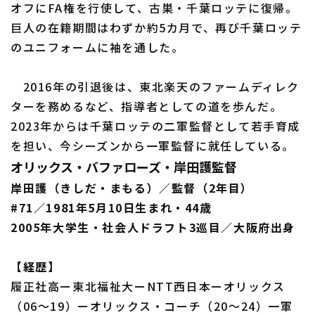
オフにFA権を行使して、古巣・千葉ロッテに復帰。
巨人の在籍期間はわずか約5カ月で、再び千葉ロッテ
のユニフォームに袖を通した。
2016年の引退後は、東北楽天のファームディレク
ターを務めるなど、指導者としての道を歩んだ。
2023年からは千葉ロッテの二軍監督として若手育成
を担い、今シーズンから一軍監督に就任している。
オリックス・バファローズ・岸田護監督
岸田護（きしだ・まもる）／監督（2年目）
#71／1981年5月10日生まれ・44歳
2005年大学生・社会人ドラフト3巡目／大阪府出身
【経歴】
履正社高ー東北福祉大ーNTT西日本ーオリックス
（06～19）ーオリックス・コーチ（20～24）一軍