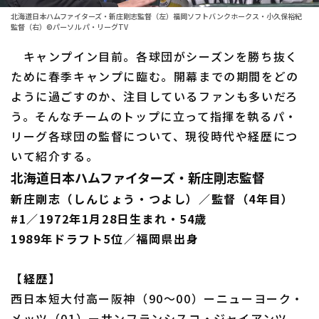
ファーム東地区
選手名鑑トップ
北海道日本ハムファイターズ・新庄剛志監督（左）福岡ソフトバンクホークス・小久保裕紀
ニュース
監督（右）©パーソル パ・リーグTV
ファーム中地区
北海道日本ハムファイターズ
キャンプイン目前。各球団がシーズンを勝ち抜く
ファーム西地区
ために春季キャンプに臨む。開幕までの期間をどの
東北楽天ゴールデンイーグルス
交流戦
ように過ごすのか、注目しているファンも多いだろ
埼玉西武ライオンズ
う。そんなチームのトップに立って指揮を執るパ・
設定
リーグ各球団の監督について、現役時代や経歴につ
千葉ロッテマリーンズ
いて紹介する。
オリックス・バファローズ
北海道日本ハムファイターズ・新庄剛志監督
新庄剛志（しんじょう・つよし）／監督（4年目）
福岡ソフトバンクホークス
#1／1972年1月28日生まれ・54歳
1989年ドラフト5位／福岡県出身
【経歴】
西日本短大付高ー阪神（90～00）ーニューヨーク・
メッツ（01）ーサンフランシスコ・ジャイアンツ