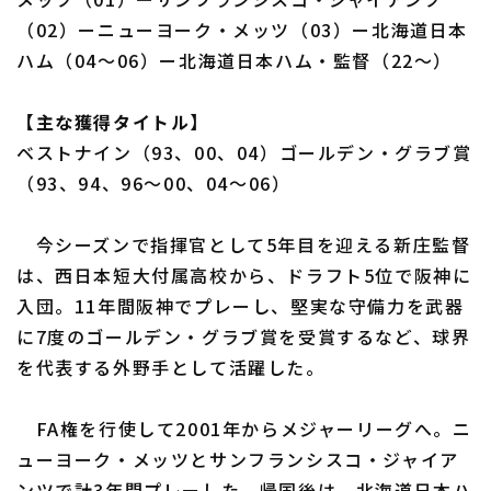
（02）ーニューヨーク・メッツ（03）ー北海道日本
ハム（04～06）ー北海道日本ハム・監督（22～）
利用規約
プライバシーポリシー
【主な獲得タイトル】
運営会社
（別ウィンドウで開く）
よくある質問
ベストナイン（93、00、04）ゴールデン・グラブ賞
（93、94、96～00、04～06）
特定商取引法の表示
アルバイト募集
（別ウィンドウで開く
今シーズンで指揮官として5年目を迎える新庄監督
は、西日本短大付属高校から、ドラフト5位で阪神に
入団。11年間阪神でプレーし、堅実な守備力を武器
に7度のゴールデン・グラブ賞を受賞するなど、球界
を代表する外野手として活躍した。
FA権を行使して2001年からメジャーリーグへ。ニ
ューヨーク・メッツとサンフランシスコ・ジャイア
ンツで計3年間プレーした。帰国後は、北海道日本ハ