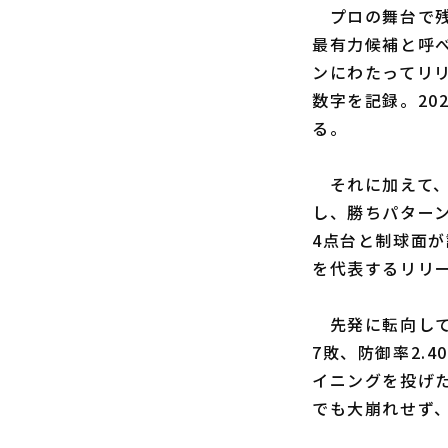
プロの舞台で残
最有力候補と呼べ
ンにわたってリリ
数字を記録。20
る。
それに加えて、2
し、勝ちパターン
4点台と制球面が
を代表するリリ
先発に転向して臨
7敗、防御率2.
イニングを投げた
でも大崩れせず