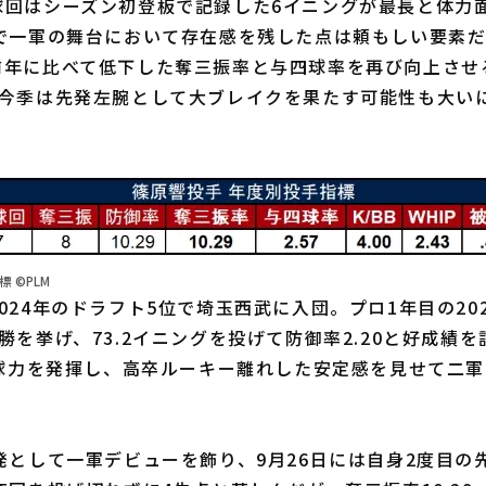
回はシーズン初登板で記録した6イニングが最長と体力
さで一軍の舞台において存在感を残した点は頼もしい要素
前年に比べて低下した奪三振率と与四球率を再び向上させ
の今季は先発左腕として大ブレイクを果たす可能性も大い
 ©PLM
024年のドラフト5位で埼玉西武に入団。プロ1年目の202
勝を挙げ、73.2イニングを投げて防御率2.20と好成績
制球力を発揮し、高卒ルーキー離れした安定感を見せて二
として一軍デビューを飾り、9月26日には自身2度目の