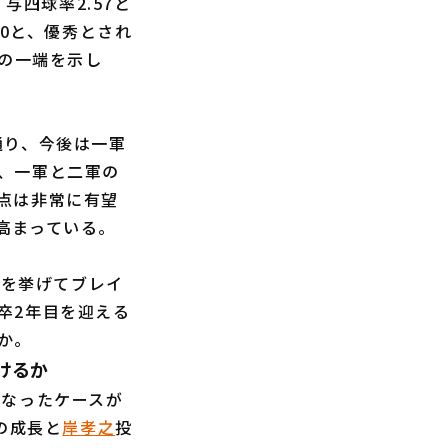
与四球率2.57と
00と、優秀とされ
ルの一端を示し
す通り、今後は一軍
、一軍と二軍の
点は非常に有望
高まっている。
勝を挙げてブレイ
卒2年目を迎える
か。
けるか
なったケースが
の成長と
岸孝之
投