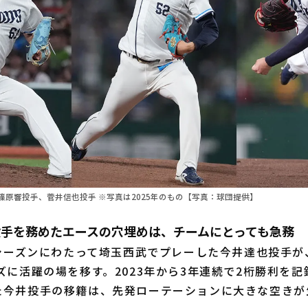
篠原響投手、菅井信也投手 ※写真は2025年のもの【写真：球団提供】
投手を務めたエースの穴埋めは、チームにとっても急務
シーズンにわたって埼玉西武でプレーした今井達也投手が、
ズに活躍の場を移す。2023年から3年連続で2桁勝利を記
た今井投手の移籍は、先発ローテーションに大きな空きが