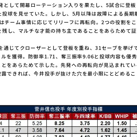
先発として開幕ローテーション入りを果たし、5試合に登板
した投球を見せていた。しかし、5月以降は故障による長期
後はチーム事情に応じてリリーフに再転向。2つの役割を
績を残し、マルチな才能の持ち主であることをあらためて
を通じてクローザーとして登板を重ね、31セーブを挙げ
ルを獲得。防御率1.71、奪三振率9.06と投球内容も優
とをあらためて示した。先発への再転向が見込まれている
披露できれば、今井投手が抜けた穴を最小限にとどめるこ