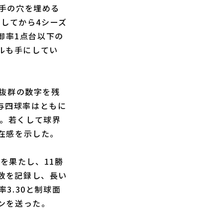
手の穴を埋める
たしてから4シーズ
御率1点台以下の
トルも手にしてい
と抜群の数字を残
の与四球率はともに
善。若くして球界
在感を示した。
を果たし、11勝
振数を記録し、長い
3.30と制球面
ンを送った。