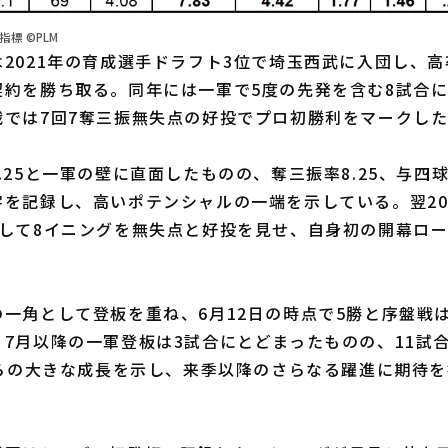
標 ©PLM
2021年の育成選手ドラフト3位で埼玉西武に入団し、高卒
約を勝ち取る。同年には一軍で5度の先発を含む8試合に
戦では7回7奪三振無失点の好投でプロ初勝利をマークし
25と一軍の壁に直面したものの、奪三振率8.25、与四球
を記録し、高いポテンシャルの一端を示している。翌20
板して8イニングを無失点と好投を見せ、自身初の開幕ロ
一角として登板を重ね、6月12日の時点で5勝と序盤戦
7月以降の一軍登板は3試合にとどまったものの、11試合
からの大きな成長を示し、来季以降のさらなる躍進に期待