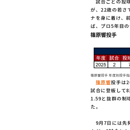
試合ごとの投球
が、22歳の若
ナを身に着け、
ば、プロ5年目
篠原響投手
篠原響投手 年度別投手指標
篠原響
投手は2
試合に登板して8
1.59と抜群の
た。
9月7日には先発