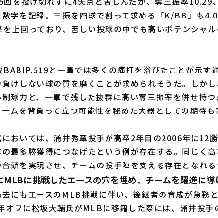
5回を投げ切れずに4失点と苦しんだが、奪三振率10.29、
数字を記録。三振を四球で割って求める「K/BB」も4.
水準を上回っており、苦しい投球の中でも高いポテンシャ
被BABIP.519と一軍では多くの痛打を浴びたことが示
力負けしない球の質を磨くことが求められそうだ。しかし
い制球力と、一軍で残した抜群に高い奪三振率を併せ持つ
チームを背負って立つ可能性を秘めた大器としての期待も
おいては、涌井秀章投手が高卒2年目の2006年に12
年の最多勝獲得につなげたという例が存在する。同じく高
の台頭を実現させ、チームの投手陣を支える存在となれる
にMLBに挑戦したエースの穴を埋め、チームを躍進に導
去にもエースのMLB挑戦に伴い、後継者の育成が急務と
6年オフに松坂大輔氏がMLBに移籍した際には、涌井投手