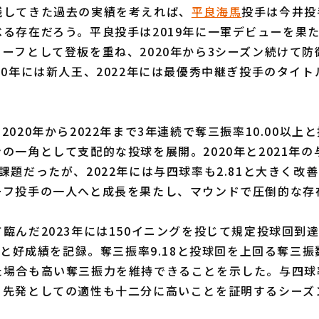
してきた過去の実績を考えれば、
平良海馬
投手は今井投
る存在だろう。平良投手は2019年に一軍デビューを果
ーフとして登板を重ね、2020年から3シーズン続けて防
20年には新人王、2022年には最優秀中継ぎ投手のタイ
020年から2022年まで3年連続で奪三振率10.00以上
の一角として支配的な投球を展開。2020年と2021年
課題だったが、2022年には与四球率も2.81と大きく改
ーフ投手の一人へと成長を果たし、マウンドで圧倒的な存
んだ2023年には150イニングを投じて規定投球回到達
40と好成績を記録。奪三振率9.18と投球回を上回る奪三
場合も高い奪三振力を維持できることを示した。与四球率
、先発としての適性も十二分に高いことを証明するシーズ