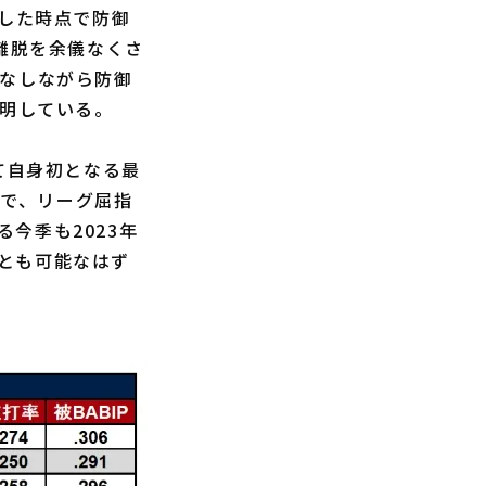
した時点で防御
離脱を余儀なくさ
こなしながら防御
証明している。
て自身初となる最
秀で、リーグ屈指
今季も2023年
とも可能なはず