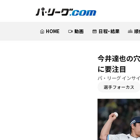
HOME
動画
日程・結果
順
今井達也の穴
に要注目
パ・リーグ インサイ
選手フォーカス