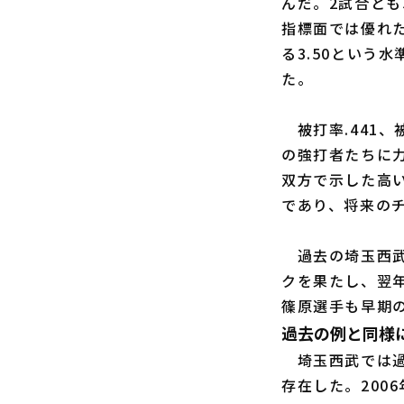
んだ。2試合とも
指標面では優れた
る3.50という
た。
被打率.441、
の強打者たちに
双方で示した高
であり、将来の
過去の埼玉西武に
クを果たし、翌
篠原選手も早期
過去の例と同様
埼玉西武では過
存在した。200