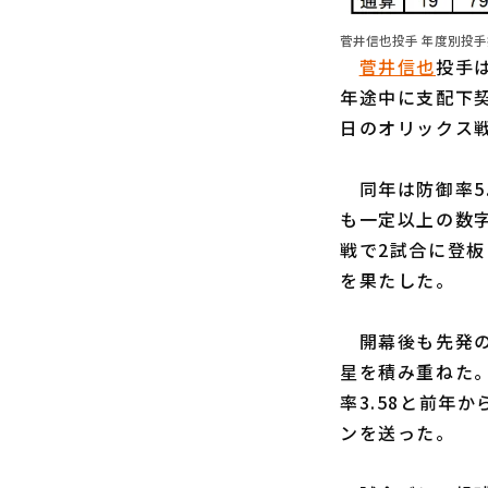
菅井信也投手 年度別投手指
菅井信也
投手は
年途中に支配下契
日のオリックス
同年は防御率5.
も一定以上の数字
戦で2試合に登
を果たした。
開幕後も先発の
星を積み重ねた。
率3.58と前年
ンを送った。