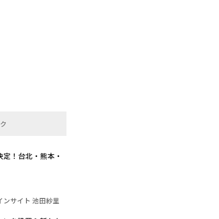
ンク
決定！台北・熊本・
インサイト 池田紗里