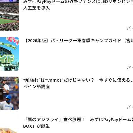
みずほPayPayドームの外野フェンスにLEDリボンビ
人工芝を導入
パ
【2026年版】パ・リーグ一軍春季キャンプガイド【宮
パ
“頑張れ”は“Vamos”だけじゃない？ 今すぐに使え
ペイン語講座
パ
「鷹のアジフライ」食べ放題！ みずほPayPayドーム
BOX」が誕生