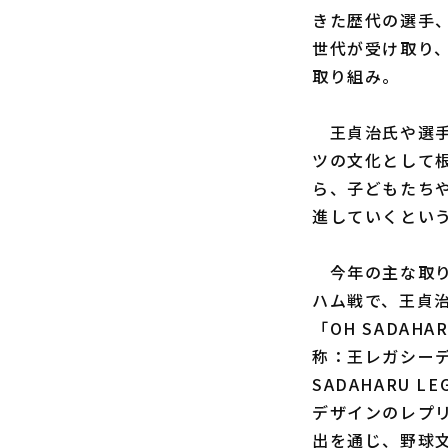
きた歴代の選手
世代が受け取り
取り組み。
王貞治氏や選手
ツの文化として
ら、子どもたち
進していくとい
今年の主な取り組
ハム戦で、王貞
「OH SADAH
称：王レガシーデ
SADAHARU 
デザインのレプ
出を通じ、野球