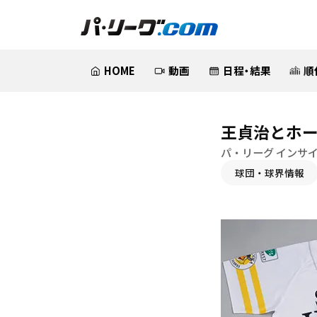
HOME
動画
日程・結果
順
王貞治とホ
パ・リーグ インサ
球団・球界情報