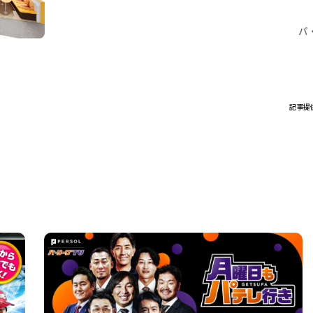
パ
記事提