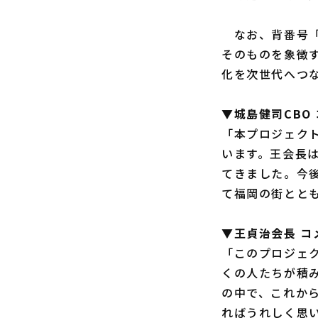
なお、背番号「
そのものを象徴
化を次世代へつな
▼城島健司CBO
「本プロジェク
います。王会長
てきました。今
て福岡の街とと
▼王貞治会長 コ
「このプロジェ
くの人たちが積
の中で、これか
ればうれしく思