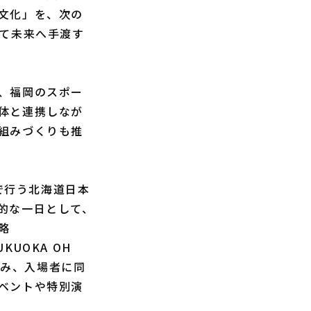
文化」を、次の
して未来へ手渡す
、福岡のスポー
体と連携しなが
組みづくりも推
で行う北海道日本
的な一日として、
略
UOKA OH
に臨み、入場者に同
ベントや特別演