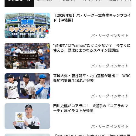
【2026年版】パ・リーグ一軍春季キャンプガイ
ド【沖縄編】
パ・リーグ インサイト
“頑張れ”は“Vamos”だけじゃない？ 今すぐに
使える、野球にまつわるスペイン語講座
パ・リーグ インサイト
宮城大弥・曽谷龍平・北山亘基が選出！ WBC
追加招集選手10名が発表
パ・リーグ インサイト
西川史礁がコアラに！ 8選手の「コアラのマ
ーチ」風イラストが登場
パ・リーグ インサイト
「BsGravity」2026年度メンバー決定！初の男