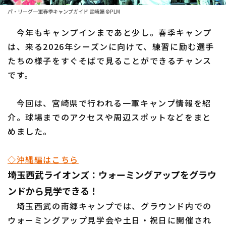
パ・リーグ一軍春季キャンプガイド 宮崎編 ©PLM
ファーム東地区
選手名鑑トップ
ニュース
今年もキャンプインまであと少し。春季キャンプ
ファーム中地区
北海道日本ハムファイターズ
は、来る2026年シーズンに向けて、練習に励む選手
ファーム西地区
たちの様子をすぐそばで見ることができるチャンス
東北楽天ゴールデンイーグルス
です。
交流戦
埼玉西武ライオンズ
設定
今回は、宮崎県で行われる一軍キャンプ情報を紹
千葉ロッテマリーンズ
介。球場までのアクセスや周辺スポットなどをまと
オリックス・バファローズ
めました。
福岡ソフトバンクホークス
◇沖縄編はこちら
埼玉西武ライオンズ：ウォーミングアップをグラウ
ンドから見学できる！
埼玉西武の南郷キャンプでは、グラウンド内での
ウォーミングアップ見学会や土日・祝日に開催され