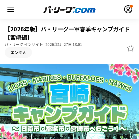
【2026年版】パ・リーグ一軍春季キャンプガイド
【宮崎編】
パ・リーグ インサイト
2026年1月27日 13:01
エンタメ
無料アカウント登録
ログイン
HOME
動画
日程・結果
順位表･成績
1軍公式戦
選手名鑑