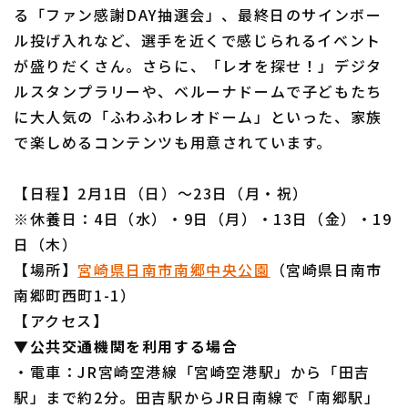
る「ファン感謝DAY抽選会」、最終日のサインボー
ル投げ入れなど、選手を近くで感じられるイベント
が盛りだくさん。さらに、「レオを探せ！」デジタ
ルスタンプラリーや、ベルーナドームで子どもたち
利用規約
プライバシーポリシー
に大人気の「ふわふわレオドーム」といった、家族
運営会社
（別ウィンドウで開く）
よくある質問
で楽しめるコンテンツも用意されています。
特定商取引法の表示
アルバイト募集
（別ウィンドウで開く
【日程】2月1日（日）～23日（月・祝）
※休養日：4日（水）・9日（月）・13日（金）・19
日（木）
【場所】
宮崎県日南市南郷中央公園
（宮崎県日南市
南郷町西町1-1）
【アクセス】
▼公共交通機関を利用する場合
・電車：JR宮崎空港線「宮崎空港駅」から「田吉
駅」まで約2分。田吉駅からJR日南線で「南郷駅」