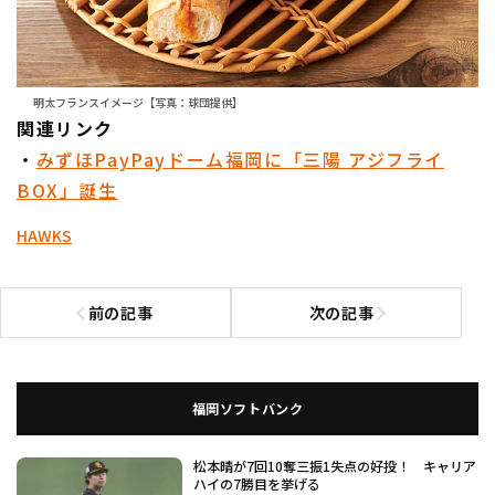
明太フランスイメージ【写真：球団提供】
関連リンク
・
みずほPayPayドーム福岡に「三陽 アジフライ
BOX」誕生
HAWKS
前の記事
次の記事
前の記事へ
次の記事へ
福岡ソフトバンク
松本晴が7回10奪三振1失点の好投！ キャリア
ハイの7勝目を挙げる