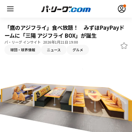
「鷹のアジフライ」食べ放題！ みずほPayPayド
ームに「三陽 アジフライ BOX」が誕生
パ・リーグ インサイト
2026年1月21日 19:00
球団・球界情報
ニュース
グルメ
無料アカウント登録
ログイン
HOME
動画
日程・結果
順位表･成績
1軍公式戦
選手名鑑