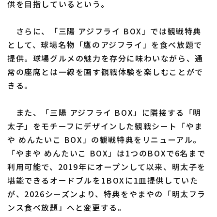
供を目指しているという。
さらに、「三陽 アジフライ BOX」では観戦特典
として、球場名物「鷹のアジフライ」を食べ放題で
提供。球場グルメの魅力を存分に味わいながら、通
常の座席とは一線を画す観戦体験を楽しむことがで
利用規約
プライバシーポリシー
きる。
運営会社
（別ウィンドウで開く）
よくある質問
また、「三陽 アジフライ BOX」に隣接する「明
特定商取引法の表示
アルバイト募集
（別ウィンドウで開く
太子」をモチーフにデザインした観戦シート「やま
や めんたいこ BOX」の観戦特典をリニューアル。
「やまや めんたいこ BOX」は1つのBOXで6名まで
利用可能で、2019年にオープンして以来、明太子を
堪能できるオードブルを1BOXに1皿提供していた
が、2026シーズンより、特典をやまやの「明太フラ
ンス食べ放題」へと変更する。