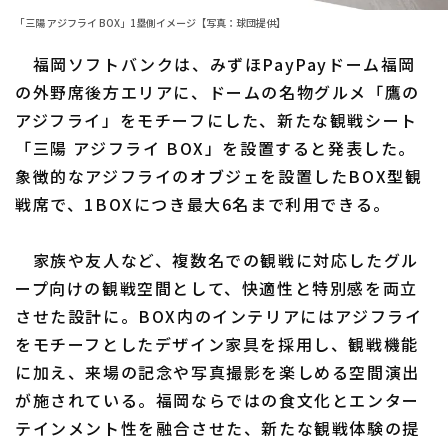
「三陽 アジフライ BOX」1塁側イメージ【写真：球団提供】
ファーム東地区
選手名鑑トップ
ニュース
福岡ソフトバンクは、みずほPayPayドーム福岡
ファーム中地区
北海道日本ハムファイターズ
の外野席後方エリアに、ドームの名物グルメ「鷹の
ファーム西地区
アジフライ」をモチーフにした、新たな観戦シート
東北楽天ゴールデンイーグルス
「三陽 アジフライ BOX」を設置すると発表した。
交流戦
埼玉西武ライオンズ
象徴的なアジフライのオブジェを設置したBOX型観
設定
戦席で、1BOXにつき最大6名まで利用できる。
千葉ロッテマリーンズ
オリックス・バファローズ
家族や友人など、複数名での観戦に対応したグル
ープ向けの観戦空間として、快適性と特別感を両立
福岡ソフトバンクホークス
させた設計に。BOX内のインテリアにはアジフライ
をモチーフとしたデザイン家具を採用し、観戦機能
に加え、来場の記念や写真撮影を楽しめる空間演出
が施されている。福岡ならではの食文化とエンター
テインメント性を融合させた、新たな観戦体験の提