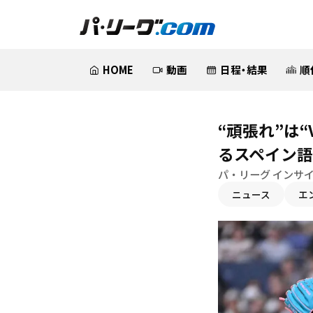
HOME
動画
日程・結果
順
“頑張れ”は
るスペイン
パ・リーグ インサ
ニュース
エ