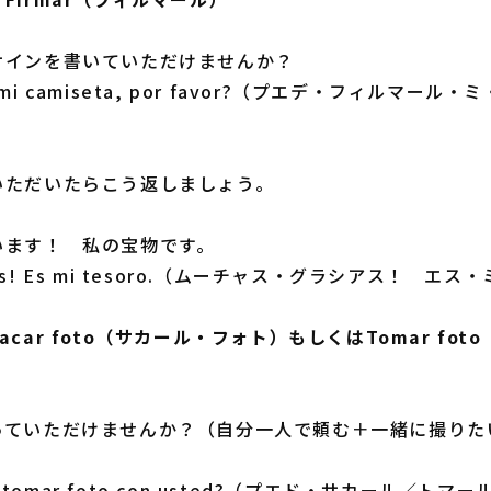
サインを書いていただけませんか？
mar mi camiseta, por favor?（プエデ・フィルマー
）
いただいたらこう返しましょう。
います！ 私の宝物です。
acias! Es mi tesoro.（ムーチャス・グラシアス！ エ
car foto（サカール・フォト）もしくはTomar fo
っていただけませんか？（自分一人で頼む＋一緒に撮りた
ar／tomar foto con usted?（プエド・サカール／ト