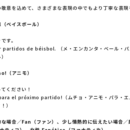
の敬意を込めて、さまざまな表現の中でもより丁寧な表現
ol（ベイスボール）
きです。
ver partidos de béisbol. （メ・エンカンタ・ベー
ル）
mo!（アニモ）
ってください！
o para el próximo partido!（ムチョ・アニモ・パ
ド！）
的な場合／Fan（ファン）、少し情熱的に伝えたい場合／
ファナティコ）、女性 Fanática（ファナティカ）