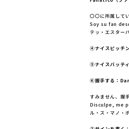
〇〇に所属して
Soy su fan 
テッ・エスター
④ナイスピッチング
⑤ナイスバッティン
⑥握手する：Dar
すみません、握
Disculpe, m
ル・ス・マノ・
⑦サインを書く：