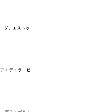
・フガーダ、エストゥ
・ディア・デ・ラ・ビ
フェリシダーデス・ポル・