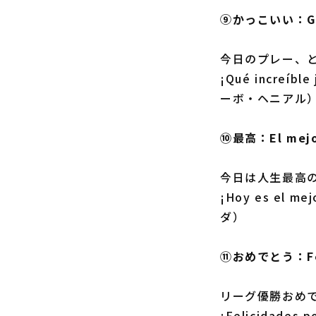
⑨かっこいい：G
今日のプレー、
¡Qué increí
ーボ・ヘニアル
⑩最高：El me
今日は人生最高
¡Hoy es el
ダ）
⑪おめでとう：Fe
リーグ優勝おめ
¡Felicidades