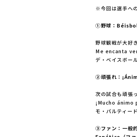
※今回は選手へ
①野球：Béisb
野球観戦が大好
Me encanta 
デ・ベイスボー
②頑張れ：¡Áni
次の試合も頑張
¡Mucho ánim
モ・パルティー
③ファン：一般
Fanático（