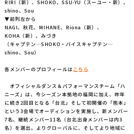
RIRI（新）、SHOKO、SSU-YU（スーユー・新）、
shino、Sou
▼前列左から
NAGI、秋花、MIHANE、Riona（新）、
利用規約
プライバシーポリシー
KOHA（新）、みづき
（キャプテン…SHOKO・バイスキャプテン…
運営会社
（別ウィンドウで開く）
よくある質問
shino、Sou）
特定商取引法の表示
アルバイト募集
（別ウィンドウで開く
各メンバーのプロフィールは
こちら
オフィシャルダンス＆パフォーマンスチーム「ハ
ニーズ」は、今シーズン本拠地の福岡に加え、昨年
に続き2回目となる「台北」そして初開催の「熊本」
という3会場でオーディションを実施し、新メンバー
7名、継続メンバー11名（台北出身メンバーは内3
名）を選出。よりグローバルに、そしてより地域に