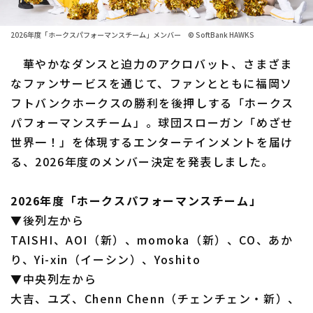
ファーム東地区
選手名鑑トップ
ニュース
2026年度「ホークスパフォーマンスチーム」メンバー © SoftBank HAWKS
ファーム中地区
北海道日本ハムファイターズ
華やかなダンスと迫力のアクロバット、さまざま
ファーム西地区
なファンサービスを通じて、ファンとともに福岡ソ
東北楽天ゴールデンイーグルス
フトバンクホークスの勝利を後押しする「ホークス
交流戦
埼玉西武ライオンズ
パフォーマンスチーム」。球団スローガン「めざせ
設定
世界一！」を体現するエンターテインメントを届け
千葉ロッテマリーンズ
る、2026年度のメンバー決定を発表しました。
オリックス・バファローズ
2026年度「ホークスパフォーマンスチーム」
福岡ソフトバンクホークス
▼後列左から
TAISHI、AOI（新）、momoka（新）、CO、あか
り、Yi-xin（イーシン）、Yoshito
▼中央列左から
大吉、ユズ、Chenn Chenn（チェンチェン・新）、