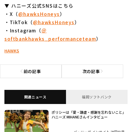
▼ ハニーズ公式SNSはこちら
・X（
@hawksHoneys
）
・TikTok（
@hawksHoneys
）
・Instagram（
＠
softbankhawks_performanceteam
）
HAWKS
前の記事
次の記事
前の記事へ
次の記事へ
関連ニュース
福岡ソフトバンク
ポリシーは「愛・謙虚・感謝を忘れないこと」
ハニーズ MIHANEさんインタビュー
パ・リーグ インサイト 池田紗里