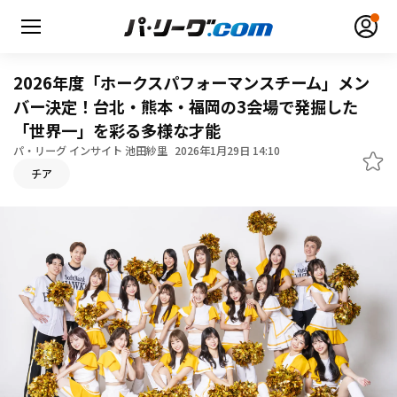
2026年度「ホークスパフォーマンスチーム」メン
バー決定！台北・熊本・福岡の3会場で発掘した
「世界一」を彩る多様な才能
パ・リーグ インサイト 池田紗里
2026年1月29日 14:10
無料アカウント登録
ログイン
チア
HOME
動画
日程・結果
順位表･成績
1軍公式戦
選手名鑑