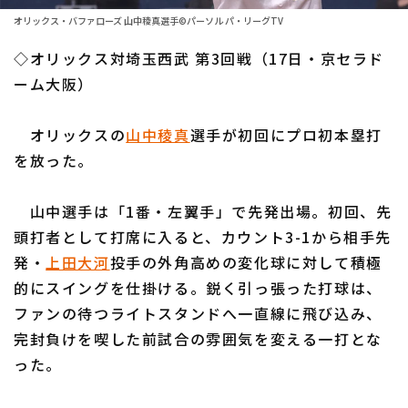
ファーム東地区
選手名鑑トップ
オリックス・バファローズ 山中稜真選手©パーソル パ・リーグTV
ニュース
ファーム中地区
◇オリックス対埼玉西武 第3回戦（17日・京セラド
北海道日本ハムファイターズ
ファーム西地区
ーム大阪）
東北楽天ゴールデンイーグルス
交流戦
オリックスの
山中稜真
選手が初回にプロ初本塁打
埼玉西武ライオンズ
設定
を放った。
千葉ロッテマリーンズ
山中選手は「1番・左翼手」で先発出場。初回、先
オリックス・バファローズ
頭打者として打席に入ると、カウント3-1から相手先
福岡ソフトバンクホークス
発・
上田大河
投手の外角高めの変化球に対して積極
的にスイングを仕掛ける。鋭く引っ張った打球は、
ファンの待つライトスタンドへ一直線に飛び込み、
完封負けを喫した前試合の雰囲気を変える一打とな
った。