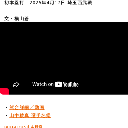
初本塁打 2025年4月17日 埼玉西武戦
文・横山蒼
・
試合詳細／動画
・
山中稜真 選手名鑑
BUFFALOES
山中稜真