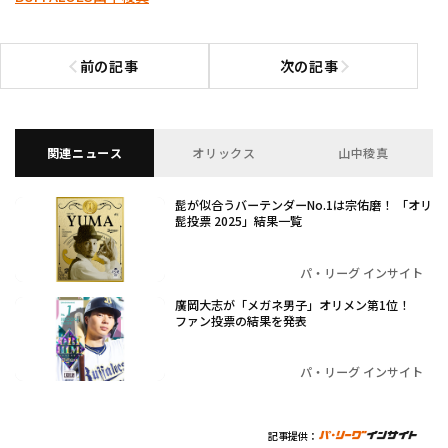
前の記事
次の記事
前の記事へ
次の記事へ
関連ニュース
オリックス
山中稜真
髭が似合うバーテンダーNo.1は宗佑磨！ 「オリ
髭投票 2025」結果一覧
パ・リーグ インサイト
廣岡大志が「メガネ男子」オリメン第1位！
ファン投票の結果を発表
パ・リーグ インサイト
記事提供：