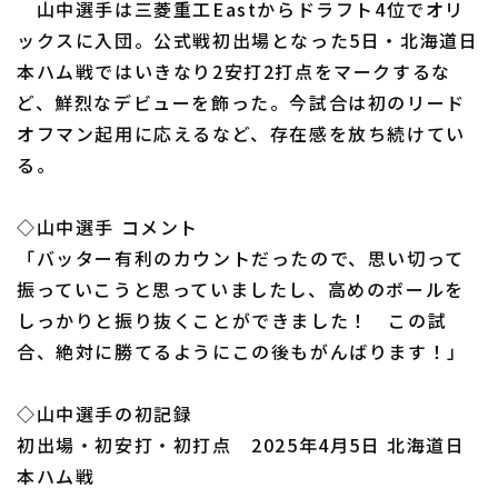
山中選手は三菱重工Eastからドラフト4位でオリ
ックスに入団。公式戦初出場となった5日・北海道日
本ハム戦ではいきなり2安打2打点をマークするな
ど、鮮烈なデビューを飾った。今試合は初のリード
オフマン起用に応えるなど、存在感を放ち続けてい
利用規約
プライバシーポリシー
る。
運営会社
（別ウィンドウで開く）
よくある質問
◇山中選手 コメント
特定商取引法の表示
アルバイト募集
（別ウィンドウで開く
「バッター有利のカウントだったので、思い切って
振っていこうと思っていましたし、高めのボールを
しっかりと振り抜くことができました！ この試
合、絶対に勝てるようにこの後もがんばります！」
◇山中選手の初記録
初出場・初安打・初打点 2025年4月5日 北海道日
本ハム戦