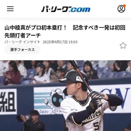
山中稜真がプロ初本塁打！ 記念すべき一発は初回
先頭打者アーチ
パ・リーグ インサイト
2025年4月17日 19:03
無料アカウント登録
ログイン
選手フォーカス
HOME
動画
日程・結果
順位表･成績
1軍公式戦
選手名鑑