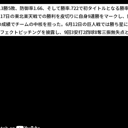
3勝5敗、防御率1.66、そして勝率.722で初タイトルとなる
月17日の東北楽天戦での勝利を皮切りに自身9連勝をマークし
の成績でチームの中核を担った。6月12日の巨人戦では勝ち星
ーフェクトピッチングを披露し、9回3安打2四球8奪三振無失点