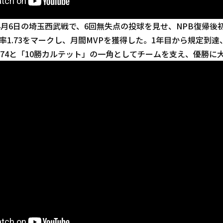
4月6日の埼玉西武戦で、6回無失点の投球を見せ、NPB復帰後
御率1.73をマークし、月間MVPを獲得した。1年目から規定到
2.74と「10勝カルテット」の一角としてチームを支え、優勝に