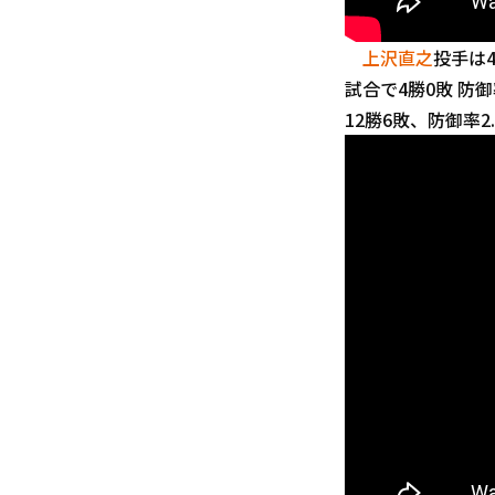
上沢直之
投手は
試合で4勝0敗 防
12勝6敗、防御率