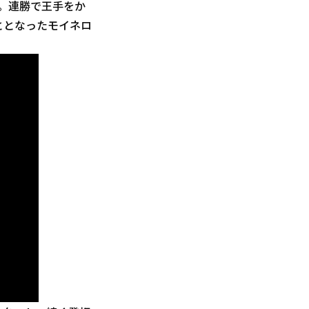
投。連勝で王手をか
ととなったモイネロ