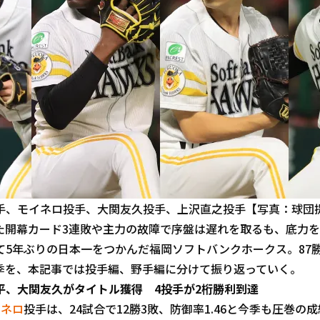
手、モイネロ投手、大関友久投手、上沢直之投手【写真：球団
開幕カード3連敗や主力の故障で序盤は遅れを取るも、底力を
5年ぶりの日本一をつかんだ福岡ソフトバンクホークス。87勝
今季を、本記事では投手編、野手編に分けて振り返っていく。
平、大関友久がタイトル獲得 4投手が2桁勝利到達
イネロ
投手は、24試合で12勝3敗、防御率1.46と今季も圧巻の