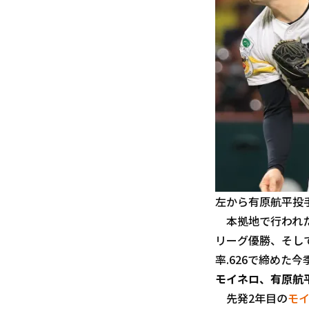
左から有原航平投
本拠地で行われた
リーグ優勝、そして
率.626で締めた
モイネロ、有原航
先発2年目の
モ