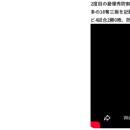
2度目の最優秀防
多の18奪三振を記
ど4試合2勝0敗、