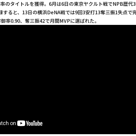
御率のタイトルを獲得。6月は6日の東京ヤクルト戦でNPB歴代
録すると、13日の横浜DeNA戦では9回3安打13奪三振1失点
防御率0.90、奪三振42で月間MVPに選ばれた。