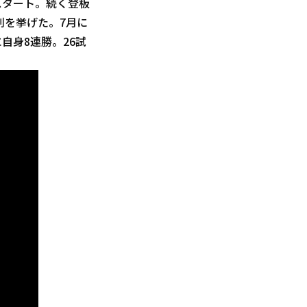
スタート。続く登板
利を挙げた。7月に
自身8連勝。26試