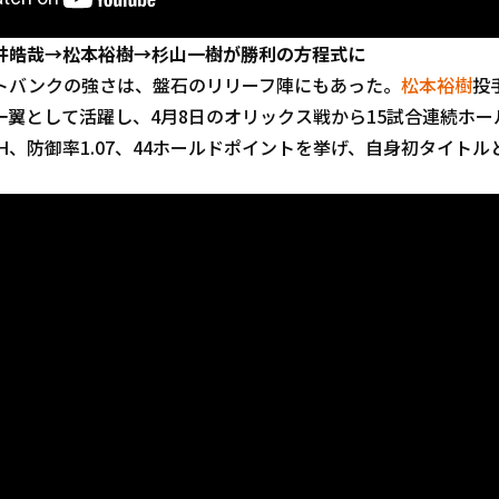
井皓哉→松本裕樹→杉山一樹が勝利の方程式に
バンクの強さは、盤石のリリーフ陣にもあった。
松本裕樹
投
翼として活躍し、4月8日のオリックス戦から15試合連続ホー
9H、防御率1.07、44ホールドポイントを挙げ、自身初タイト