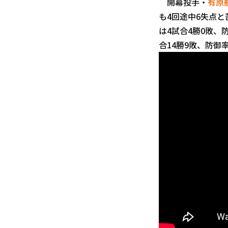
開幕投手・
有原
も4回途中6失点と
は4試合4勝0敗、
合14勝9敗、防御