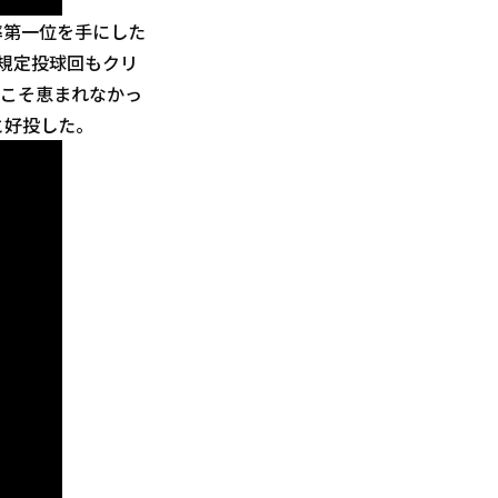
勝率第一位を手にした
、規定投球回もクリ
にこそ恵まれなかっ
と好投した。