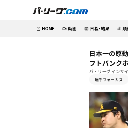
HOME
動画
日程・結果
順
日本一の原動
フトバンクホ
パ・リーグ インサ
選手フォーカス