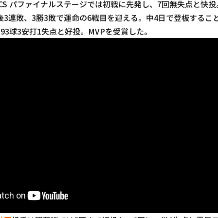
CS パファイナルステージでは初戦に先発し、7回無失点と快
後3連敗、3勝3敗で運命の6戦目を迎える。中4日で登板するこ
93球3安打1失点と好投。MVPを受賞した。