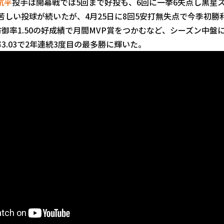
航平
投手は開幕戦では5回まで好投も、6回に一挙6失点し黒星
苦しい投球が続いたが、4月25日に8回5安打無失点で今季初勝
防御率1.50の好成績で月間MVP賞をつかむなど、シーズン中盤に
率3.03で2年連続3度目の最多勝に輝いた。