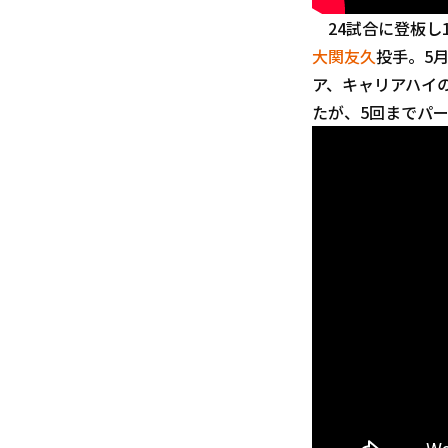
24試合に登板し1
大関友久
投手。5
ア、キャリアハイ
たが、5回までパ