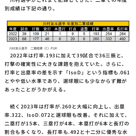
別成績は下記の通り。
川村友斗選手 二軍成績（C）PLM
2022年は打率.193に加えて39試合で36三振と、
打撃の確実性に大きな課題を抱えていた。さらに、
打率と出塁率の差を示す「IsoD」という指標も.061
とやや低い水準であり、選球眼にも少なからず難が
あったことがうかがえる。
続く2023年は打率が.260と大幅に向上し、出塁
率.322、IsoD.072と選球眼も改善。それに加えて、
二塁打が15本、三塁打が4本、本塁打が6本と長打の
割合も多くなり、長打率も.492と十二分に優秀な水