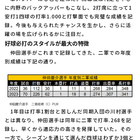
に内野のバックアッパーもこなし、2打席に立って1
安打1四球の打率1.000と打撃面でも完璧な成績を記
録。今後も与えられたチャンスを生かし、さらに活
躍の場を広げられるかに注目だ。
好球必打のスタイルが最大の特徴
仲田選手がこれまで記録してきた、二軍での年度
別成績は下記の通り。
仲田慶介選手 二軍成績（C）PLM
1年目は打率1割台と苦しんだ同期入団の川村選手
とは異なり、仲田選手は同年に二軍で打率.268を記
録し、早くから適応力の高さを発揮していた。その
一方で、シーズンを通じて選んだ四球はわずか3個と