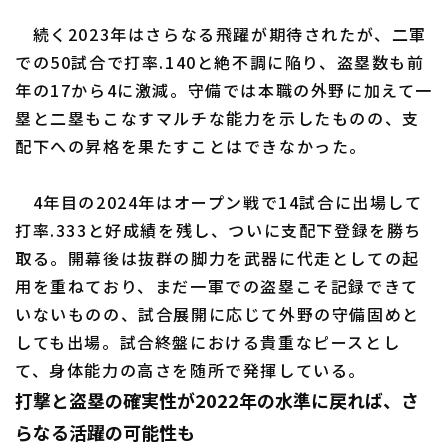
続く2023年はさらなる飛躍が期待されたが、二軍
での50試合で打率.140と絶不調に陥り、盗塁数も前
年の17から4に激減。守備では本職の外野に加えて一
塁と二塁もこなすマルチな能力を示したものの、支
配下への昇格を果たすことはできなかった。
4年目の2024年はオープン戦で14試合に出場して
打率.333と好成績を残し、ついに支配下登録を勝ち
取る。開幕後は抜群の脚力を武器に代走としての起
用を重ねており、まだ一軍での盗塁こそ記録できて
いないものの、試合展開に応じて外野の守備固めと
しても出場。試合終盤における貴重なピースとし
て、身体能力の高さを随所で発揮している。
打撃と盗塁の確実性が2022年の水準に戻れば、さ
らなる活躍の可能性も