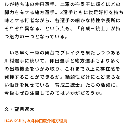
ルが持ち味の仲田選手、二軍の盗塁王に輝くほどの
脚力を有する緒方選手。3選手ともに俊足好打を持ち
味とする打者ながら、各選手の細かな特性や長所は
それぞれ異なる、という点も、「育成三銃士」が持
つ魅力の一つとなっている。
いち早く一軍の舞台でブレイクを果たしつつある
川村選手に続いて、仲田選手と緒方選手もより多く
の出場機会をつかみ取り、これまで以上に存在感を
発揮することができるか。話題性だけにとどまらな
い働きを見せている「育成三銃士」たちの活躍に、
今後もぜひ注目してみてはいかがだろうか。
文・望月遼太
HAWKS
川村友斗
仲田慶介
緒方理貢