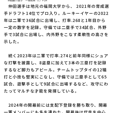
仲田慶介選手 一軍成績（C）PLM
仲田選手は地元の福岡大学から、 2021年の育成選
手ドラフト14位でプロ入り。ルーキーイヤーの2022
年は二軍で36試合に出場し、打率.268と1年目から
一定の数字を記録。守備では二塁手で34試合、外野
手で3試合に出場し、内外野をこなす柔軟性の高さを
示した。
続く2023年は二軍で打率.274と前年同様にシュア
な打撃を披露し、8盗塁に加えて3本の三塁打を記録
するなど脚力もアピール。チームトップタイの12犠
打と小技も堅実にこなし、守備では二塁手として65
試合、遊撃手として9試合に出場するなど、攻守にわ
たってマルチな才能を発揮している。
2024年の開幕前には支配下登録を勝ち取り、開幕
一軍メンバーにも名を連ねた。開幕後は代走を中心