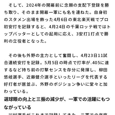
そして、2024年の開幕前に念願の支配下登録を勝
ち取り、そのまま開幕一軍にも名を連ねた。自身初
のスタメン出場を飾った4月6日の東北楽天戦でプロ
初安打を記録すると、4月24日の千葉ロッテ戦ではト
ップバッターとしての起用に応え、3安打1打点で勝
利の立役者となった。
その後も外野の主力として奮闘し、4月23日11試
合連続安打を記録。5月5日の時点で打率が.405に達
するなど持ち前の打撃センスを存分に発揮し、柳田
悠岐選手、近藤健介選手といったリーグを代表する
好打者が居並ぶ、外野のポジション争いに堂々と加
わっている。
選球眼の向上と三振の減少が、一軍での活躍にもつ
ながっている
川村選手がこれまで記録してきた、二軍での年度