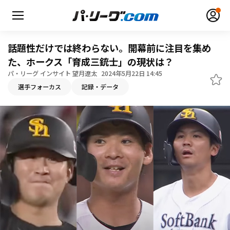
話題性だけでは終わらない。開幕前に注目を集め
た、ホークス「育成三銃士」の現状は？
パ・リーグ インサイト 望月遼太
2024年5月22日 14:45
無料アカウント登録
ログイン
選手フォーカス
記録・データ
HOME
動画
日程・結果
順位表･成績
1軍公式戦
選手名鑑