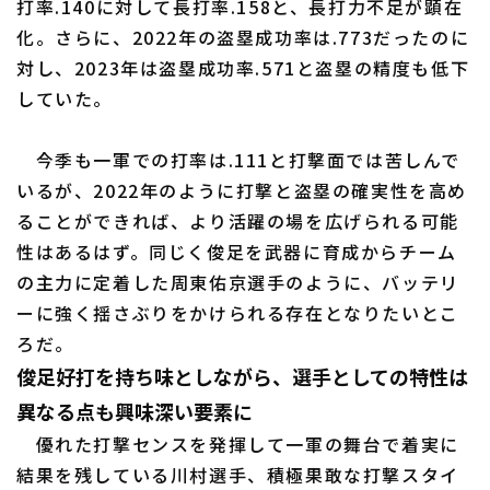
打率.140に対して長打率.158と、長打力不足が顕在
化。さらに、2022年の盗塁成功率は.773だったのに
対し、2023年は盗塁成功率.571と盗塁の精度も低下
していた。
今季も一軍での打率は.111と打撃面では苦しんで
いるが、2022年のように打撃と盗塁の確実性を高め
ることができれば、より活躍の場を広げられる可能
性はあるはず。同じく俊足を武器に育成からチーム
の主力に定着した周東佑京選手のように、バッテリ
ーに強く揺さぶりをかけられる存在となりたいとこ
ろだ。
俊足好打を持ち味としながら、選手としての特性は
異なる点も興味深い要素に
優れた打撃センスを発揮して一軍の舞台で着実に
結果を残している川村選手、積極果敢な打撃スタイ