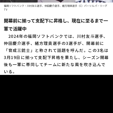
ファーム東地区
選手名鑑トップ
福岡ソフトバンク・川村友斗選手、仲田慶介選手、緒方理貢選手（C）パーソル パ・リーグ
ニュース
TV
ファーム中地区
北海道日本ハムファイターズ
開幕前に揃って支配下に昇格し、現在に至るまで一
ファーム西地区
東北楽天ゴールデンイーグルス
軍で活躍中
交流戦
2024年の福岡ソフトバンクでは、川村友斗選手、
埼玉西武ライオンズ
仲田慶介選手、緒方理貢選手の3選手が、開幕前に
設定
千葉ロッテマリーンズ
「育成三銃士」と称されて話題を呼んだ。この3名は
3月19日に揃って支配下昇格を果たし、シーズン開幕
オリックス・バファローズ
後も一軍に帯同してチームに新たな風を吹き込んで
いる。
福岡ソフトバンクホークス