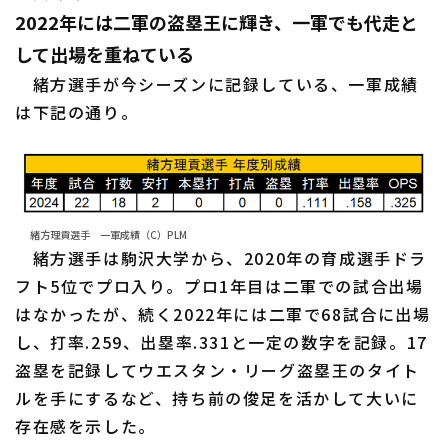
2022年には二軍の盗塁王に輝き、一軍でも代走と
して出場を重ねている
緒方選手が今シーズンに記録している、一軍成績
は下記の通り。
緒方理貢選手 一軍成績（C）PLM
緒方選手は駒沢大学から、2020年の育成選手ドラ
フト5位でプロ入り。プロ1年目は二軍での試合出場
はなかったが、続く2022年には二軍で68試合に出場
し、打率.259、出塁率.331と一定の数字を記録。17
盗塁を記録してウエスタン・リーグ盗塁王のタイト
ルを手にするなど、持ち前の俊足を活かして大いに
存在感を示した。