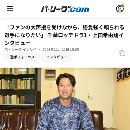
「ファンの大声援を受けながら、勝負強く頼られる
選手になりたい」 千葉ロッテドラ1・上田希由翔イ
ンタビュー
パ・リーグ インサイト
2023年11月25日 15:30
無料アカウント登録
ログイン
選手フォーカス
インタビュー
HOME
動画
日程・結果
順位表･成績
1軍公式戦
選手名鑑