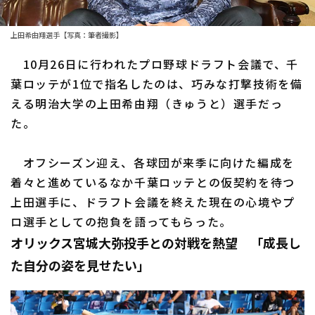
ファーム東地区
選手名鑑トップ
ニュース
上田希由翔選手【写真：筆者撮影】
ファーム中地区
北海道日本ハムファイターズ
10月26日に行われたプロ野球ドラフト会議で、千
ファーム西地区
葉ロッテが1位で指名したのは、巧みな打撃技術を備
東北楽天ゴールデンイーグルス
える明治大学の上田希由翔（きゅうと）選手だっ
交流戦
埼玉西武ライオンズ
た。
設定
千葉ロッテマリーンズ
オフシーズン迎え、各球団が来季に向けた編成を
着々と進めているなか千葉ロッテとの仮契約を待つ
オリックス・バファローズ
上田選手に、ドラフト会議を終えた現在の心境やプ
福岡ソフトバンクホークス
ロ選手としての抱負を語ってもらった。
オリックス宮城大弥投手との対戦を熱望 「成長し
た自分の姿を見せたい」