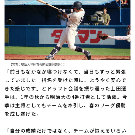
利用規約
プライバシーポリシー
運営会社
（別ウィンドウで開く）
よくある質問
特定商取引法の表示
アルバイト募集
（別ウィンドウで開く
【写真：明治大学体育会硬式野球部提供】
「前日もなかなか寝つけなくて、当日もずっと緊張
していました。指名を受けた時に、ようやく安心で
きた感じです」とドラフト会議を振り返った上田選
手は、1年の秋から明治大の4番打者として活躍。今
季は主将としてもチームを牽引し、春のリーグ優勝
を成し遂げた。
「自分の成績だけではなく、チームが抱えるいろい