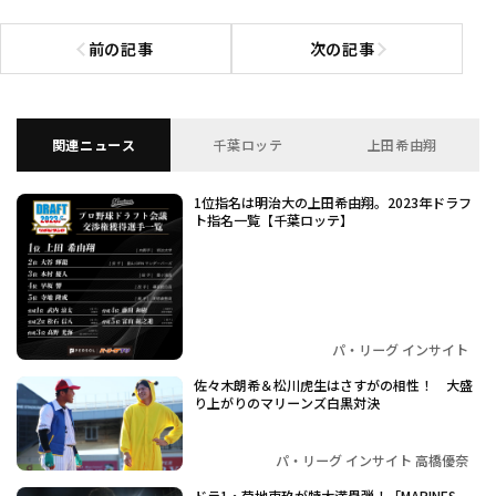
前の記事
次の記事
前の記事へ
次の記事へ
関連ニュース
千葉ロッテ
上田希由翔
1位指名は明治大の上田希由翔。2023年ドラフ
ト指名一覧【千葉ロッテ】
パ・リーグ インサイト
佐々木朗希＆松川虎生はさすがの相性！ 大盛
り上がりのマリーンズ白黒対決
パ・リーグ インサイト 高橋優奈
ドラ1・菊地吏玖が特大満塁弾！「MARINES