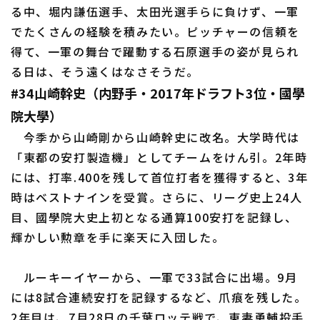
る中、堀内謙伍選手、太田光選手らに負けず、一軍
でたくさんの経験を積みたい。ピッチャーの信頼を
得て、一軍の舞台で躍動する石原選手の姿が見られ
る日は、そう遠くはなさそうだ。
#34山崎幹史（内野手・2017年ドラフト3位・國學
院大學）
今季から山崎剛から山崎幹史に改名。大学時代は
「東都の安打製造機」としてチームをけん引。2年時
には、打率.400を残して首位打者を獲得すると、3年
時はベストナインを受賞。さらに、リーグ史上24人
目、國學院大史上初となる通算100安打を記録し、
輝かしい勲章を手に楽天に入団した。
ルーキーイヤーから、一軍で33試合に出場。9月
には8試合連続安打を記録するなど、爪痕を残した。
2年目は、7月28日の千葉ロッテ戦で、東妻勇輔投手