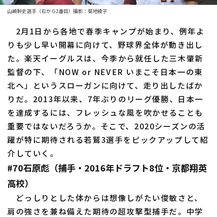
ファーム東地区
選手名鑑トップ
山崎幹史選手（右から2番目）撮影：菊地綾子
ニュース
ファーム中地区
2月1日から各地で春季キャンプが始まり、例年よ
北海道日本ハムファイターズ
ファーム西地区
りも少し早い開幕に向けて、野球界全体が動き出し
東北楽天ゴールデンイーグルス
た。楽天イーグルスは、今季から就任した三木肇新
交流戦
監督の下、「NOW or NEVER いまこそ日本一の東
埼玉西武ライオンズ
設定
北へ」というスローガンに向けて、走り出したばか
千葉ロッテマリーンズ
りだ。2013年以来、7年ぶりのリーグ優勝、日本一
を達成するには、フレッシュな風を吹かせることも
オリックス・バファローズ
重要ではないだろうか。そこで、2020シーズンの活
福岡ソフトバンクホークス
躍が特に期待される若鷲3選手をピックアップして紹
介していく。
#70石原彪（捕手・2016年ドラフト8位・京都翔英
高校）
どっしりとした体からは想像しがたい俊敏さと、
肩の強さを兼ね備えた期待の超攻撃型捕手だ。中学