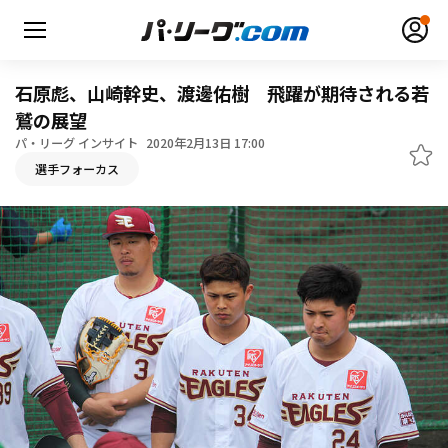
石原彪、山崎幹史、渡邊佑樹 飛躍が期待される若
鷲の展望
パ・リーグ インサイト
2020年2月13日 17:00
無料アカウント登録
ログイン
選手フォーカス
HOME
動画
日程・結果
順位表･成績
1軍公式戦
選手名鑑