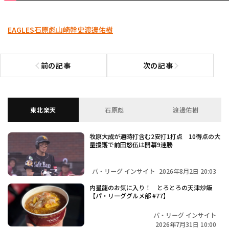
EAGLES
石原彪
山崎幹史
渡邊佑樹
前の記事
次の記事
前の記事へ
次の記事へ
東北楽天
石原彪
渡邊佑樹
牧原大成が適時打含む2安打1打点 10得点の大
量援護で前田悠伍は開幕9連勝
パ・リーグ インサイト
2026年8月2日 20:03
内星龍のお気に入り！ とろとろの天津炒飯
【パ・リーググルメ部 #77】
パ・リーグ インサイト
2026年7月31日 10:00