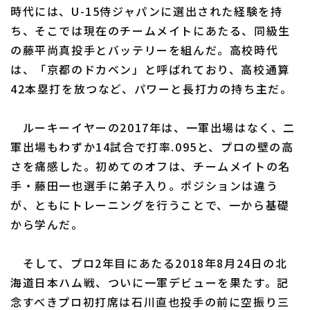
時代には、U-15侍ジャパンに選出された経験を持
ち、そこでは現在のチームメイトにあたる、同級生
の藤平尚真投手とバッテリーを組んだ。高校時代
利用規約
プライバシーポリシー
は、「京都のドカベン」と呼ばれており、高校通算
42本塁打を放つなど、パワーと長打力の持ち主だ。
運営会社
（別ウィンドウで開く）
よくある質問
特定商取引法の表示
アルバイト募集
（別ウィンドウで開く
ルーキーイヤーの2017年は、一軍出場はなく、二
軍出場もわずか14試合で打率.095と、プロの壁の高
さを痛感した。初めてのオフは、チームメイトの名
手・藤田一也選手に弟子入り。ポジションは違う
が、ともにトレーニングを行うことで、一から基礎
から学んだ。
そして、プロ2年目にあたる2018年8月24日の北
海道日本ハム戦、ついに一軍デビューを果たす。記
念すべきプロ初打席は石川直也投手の前に空振り三