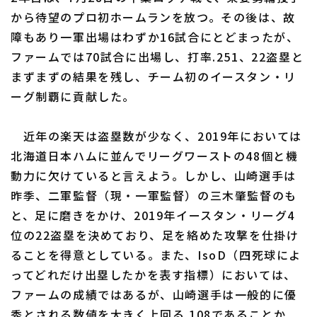
から待望のプロ初ホームランを放つ。その後は、故
障もあり一軍出場はわずか16試合にとどまったが、
ファームでは70試合に出場し、打率.251、22盗塁と
まずまずの結果を残し、チーム初のイースタン・リ
ーグ制覇に貢献した。
近年の楽天は盗塁数が少なく、2019年においては
北海道日本ハムに並んでリーグワーストの48個と機
動力に欠けていると言えよう。しかし、山崎選手は
昨季、二軍監督（現・一軍監督）の三木肇監督のも
と、足に磨きをかけ、2019年イースタン・リーグ4
位の22盗塁を決めており、足を絡めた攻撃を仕掛け
ることを得意としている。また、IsoD（四死球によ
ってどれだけ出塁したかを表す指標）においては、
ファームの成績ではあるが、山崎選手は一般的に優
秀とされる数値を大きく上回る.108であることか