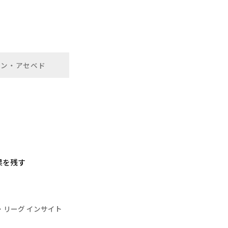
ベン・アセベド
果を残す
・リーグ インサイト