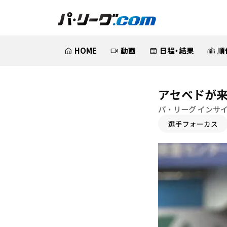
HOME
動画
日程・結果
順
アセベドが
パ・リーグ インサ
選手フォーカス