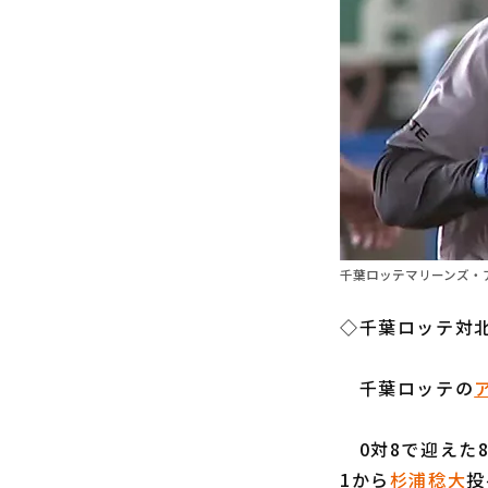
千葉ロッテマリーンズ・ア
◇千葉ロッテ対北
千葉ロッテの
0対8で迎えた
1から
杉浦稔大
投