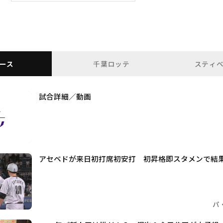
ース
千葉ロッテ
スティ
試合詳細／動画
アセベドが来日初打席初安打 初昇格即スタメンで結
パ