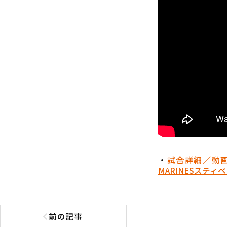
・
試合詳細／動
MARINES
スティベ
前の記事
前の記事へ