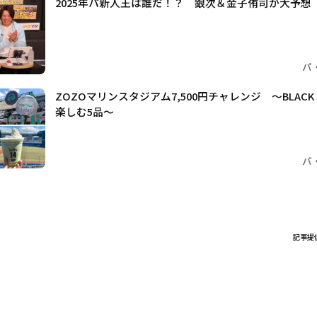
2025年パ新人王は誰だ！？ 銀次＆金子侑司が大予想
パ
ZOZOマリンスタジアム7,500円チャレンジ 〜BLACK
楽しむ5品～
パ
記事提