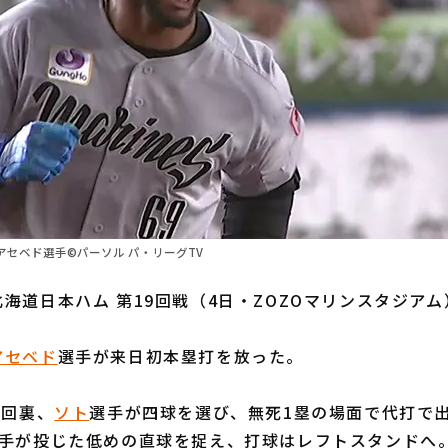
セベド選手©パーソル パ・リーグTV
海道日本ハム 第19回戦（4日・ZOZOマリンスタジアム
アセベド
選手が来日初本塁打を放った。
8回裏、
ソト
選手が四球を選び、無死1塁の場面で代打で出
手が投じた低めの直球を捉え、打球はレフトスタンドへ