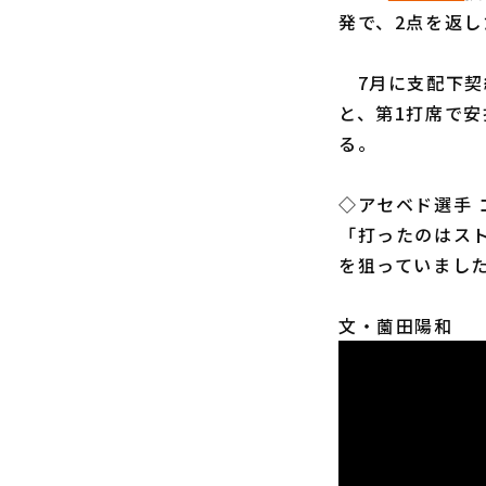
発で、2点を返し
7月に支配下契
と、第1打席で
る。
◇アセベド選手 
「打ったのはス
を狙っていまし
文・薗田陽和