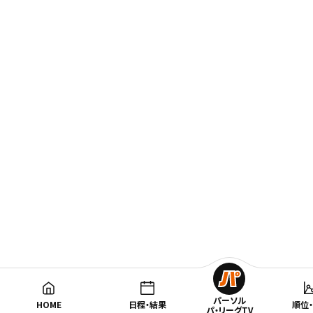
パーソル
HOME
日程・結果
順位
パ・リーグTV