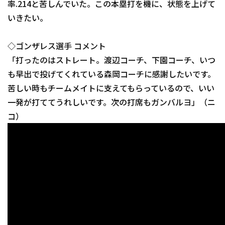
率.214と苦しんでいた。この本塁打を機に、状態を上げて
いきたい。
◇ゴンザレス選手 コメント
「打ったのはストレート。渡辺コーチ、下園コーチ、いつ
も早出で投げてくれている森岡コーチに感謝したいです。
利用規約
プライバシーポリシ
苦しい時もチームメイトに支えてもらっているので、いい
一発が打ててうれしいです。次の打席もガンバルヨ」（ニ
運営会社
（別ウィンドウで開く）
よくある質問
コ）
特定商取引法の表示
アルバイト募集
（別