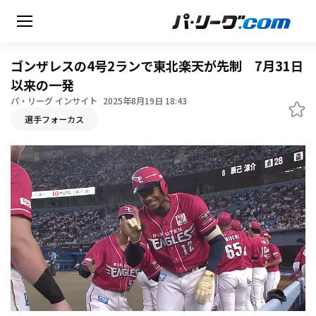
ゴンザレスの4号2ランで東北楽天が先制 7月31日
以来の一発
パ・リーグ インサイト
2025年8月19日 18:43
無料アカウント登録
選手フォーカス
HOME
動画
日程・結果
順位表･成績
1軍公式戦
選手名鑑