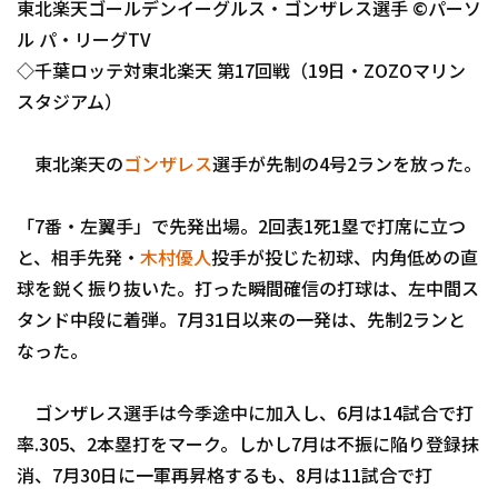
東北楽天ゴールデンイーグルス・ゴンザレス選手 ©パーソ
ファーム東地区
選手名鑑トップ
ニュース
ル パ・リーグTV
ファーム中地区
◇千葉ロッテ対東北楽天 第17回戦（19日・ZOZOマリン
北海道日本ハムファイターズ
ファーム西地区
スタジアム）
東北楽天ゴールデンイーグルス
交流戦
東北楽天の
ゴンザレス
選手が先制の4号2ランを放った。
埼玉西武ライオンズ
千葉ロッテマリーンズ
「7番・左翼手」で先発出場。2回表1死1塁で打席に立つ
設定
と、相手先発・
木村優人
投手が投じた初球、内角低めの直
オリックス・バファローズ
球を鋭く振り抜いた。打った瞬間確信の打球は、左中間ス
福岡ソフトバンクホークス
タンド中段に着弾。7月31日以来の一発は、先制2ランと
なった。
ゴンザレス選手は今季途中に加入し、6月は14試合で打
率.305、2本塁打をマーク。しかし7月は不振に陥り登録抹
消、7月30日に一軍再昇格するも、8月は11試合で打