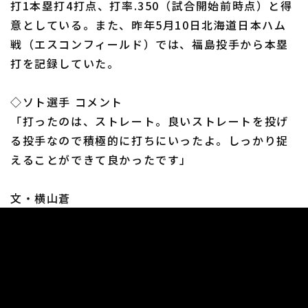
打1本塁打4打点、打率.350（試合開始前時点）と得
意としている。また、昨年5月10日北海道日本ハム
戦（エスコンフィールド）では、福島投手から本塁
打を記録していた。
利用規約
プライバシーポリシー
◇ソト選手 コメント
「打ったのは、ストレート。良いストレートを投げ
運営会社
（別ウィンドウで開く）
よくある質問
る投手なので積極的に打ちにいったよ。しっかり捉
特定商取引法の表示
アルバイト募集
（別ウィンドウで開く
えることができて良かったです」
文・横山蒼