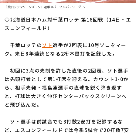
ファーム東地区
選手名鑑トップ
千葉ロッテマリーンズ・ソト選手 ©パーソル パ・リーグTV
ニュース
ファーム中地区
◇北海道日本ハム対千葉ロッテ 第16回戦（14日・エ
北海道日本ハムファイターズ
ファーム西地区
スコンフィールド）
東北楽天ゴールデンイーグルス
交流戦
千葉ロッテの
ソト
選手が2回表に10号ソロをマー
埼玉西武ライオンズ
設定
ク。来日8年連続となる2桁本塁打を記録した。
千葉ロッテマリーンズ
初回に3点の先制を許した直後の2回表、ソト選手
オリックス・バファローズ
は先頭打者として第1打席を迎える。カウント1-0か
福岡ソフトバンクホークス
ら、相手先発・福島蓮選手の直球を鋭く弾き返す
と、打球は大きく伸びセンターバックスクリーンへ
と飛び込んだ。
ソト選手は前試合でも3打数2安打を記録するな
ど、エスコンフィールドでは今季5試合で20打数7安