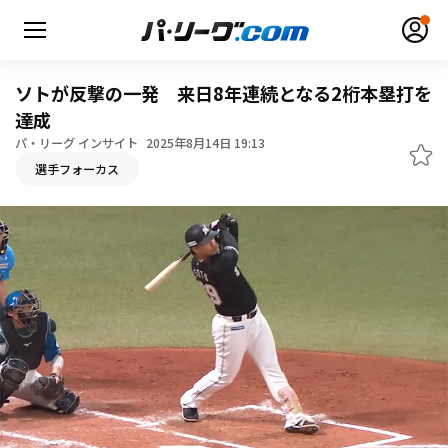
ソトが反撃の一発 来日8年連続となる2桁本塁打を
達成
パ・リーグ インサイト
2025年8月14日 19:13
無料アカウント登録
ログイン
選手フォーカス
HOME
動画
日程・結果
順位表･成績
1軍公式戦
選手名鑑