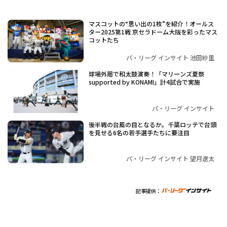
マスコットの“思い出の1枚”を紹介！オールス
ター2025第1戦 京セラドーム大阪を彩ったマス
コットたち
パ・リーグ インサイト 池田紗里
球場外周で和太鼓演奏！「マリーンズ夏祭
supported by KONAMI」計4試合で実施
パ・リーグ インサイト
後半戦の台風の目となるか。千葉ロッテで台頭
を見せる6名の若手選手たちに要注目
パ・リーグ インサイト 望月遼太
記事提供：