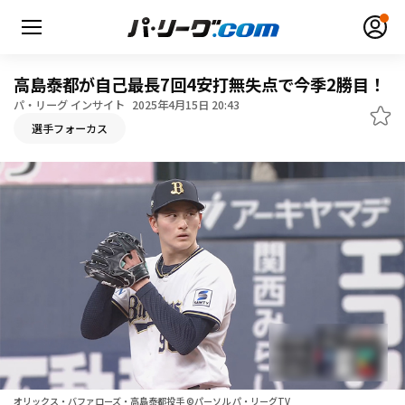
高島泰都が自己最長7回4安打無失点で今季2勝目！
パ・リーグ インサイト
2025年4月15日 20:43
選手フォーカス
無料アカウント登録
ログイン
HOME
動画
日程・結果
順位表･成績
1軍公式戦
選手名鑑
オリックス・バファローズ・高島泰都投手 ©パーソル パ・リーグTV