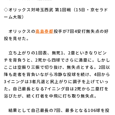
ファーム東地区
選手名鑑トップ
ニュース
◇オリックス対埼玉西武 第1回戦（15日・京セラド
ファーム中地区
北海道日本ハムファイターズ
ーム大阪）
ファーム西地区
東北楽天ゴールデンイーグルス
オリックスの
高島泰都
投手が7回4安打無失点の好
交流戦
投を見せた。
埼玉西武ライオンズ
設定
千葉ロッテマリーンズ
立ち上がりの1回表、無死1、2塁といきなりピン
チを背負うと、2死から四球でさらに満塁に。しかし
オリックス・バファローズ
ここは空振り三振で切り抜け、無失点とする。2回以
福岡ソフトバンクホークス
降も走者を背負いながら冷静な投球を続け、4回から
3イニングは3者凡退と尻上がりに調子を上げていっ
た。自己最長となる7イニング目は2死から二塁打を
浴びたが、続く打者を中飛に打ち取り無失点。
結果として自己最長の7回、最多となる106球を投