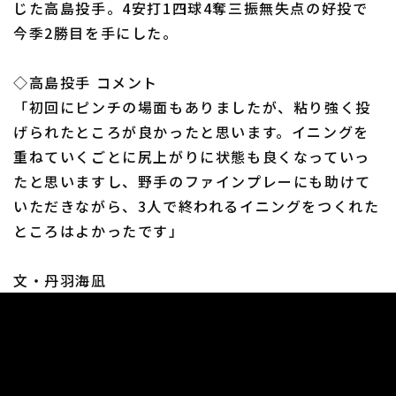
じた高島投手。4安打1四球4奪三振無失点の好投で
今季2勝目を手にした。
◇高島投手 コメント
「初回にピンチの場面もありましたが、粘り強く投
利用規約
プライバシーポリシー
げられたところが良かったと思います。イニングを
重ねていくごとに尻上がりに状態も良くなっていっ
運営会社
（別ウィンドウで開く）
よくある質問
たと思いますし、野手のファインプレーにも助けて
特定商取引法の表示
アルバイト募集
（別ウィンドウで開く
いただきながら、3人で終われるイニングをつくれた
ところはよかったです」
文・丹羽海凪