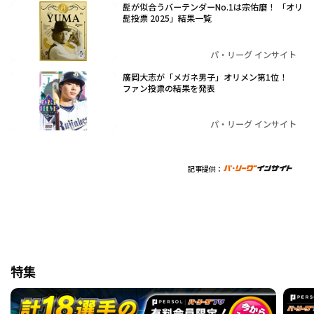
髭が似合うバーテンダーNo.1は宗佑磨！ 「オリ
髭投票 2025」結果一覧
パ・リーグ インサイト
廣岡大志が「メガネ男子」オリメン第1位！
ファン投票の結果を発表
パ・リーグ インサイト
記事提供：
特集