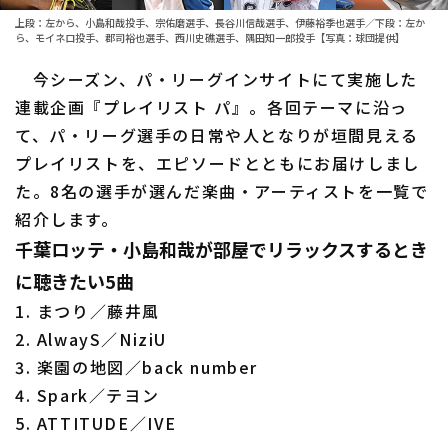
ファーム東地区
選手名鑑トップ
上段：左から、小島和哉投手、宗佑磨選手、長谷川信哉選手、伊藤裕季也選手／下段：左か
ニュース
ら、モイネロ投手、郡司裕也選手、西川史礁選手、隅田知一郎投手【写真：球団提供】
ファーム中地区
北海道日本ハムファイターズ
今シーズン、パ・リーグインサイトにて実施した
ファーム西地区
連載企画『プレイリスト パ』。各回テーマに沿っ
東北楽天ゴールデンイーグルス
交流戦
て、パ・リーグ選手の日常や人となりが垣間見える
埼玉西武ライオンズ
プレイリストを、エピソードとともにお届けしまし
設定
た。8名の選手が選んだ楽曲・アーティストを一覧で
千葉ロッテマリーンズ
紹介します。
オリックス・バファローズ
千葉ロッテ・小島和哉が部屋でリラックスするとき
に聴きたい5曲
福岡ソフトバンクホークス
1. まつり／藤井風
2. AlwayS／NiziU
3. 楽園の地図／back number
4. Spark／テヨン
5. ATTITUDE／IVE