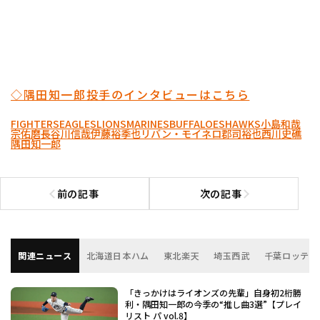
◇隅田知一郎投手のインタビューはこちら
FIGHTERS
EAGLES
LIONS
MARINES
BUFFALOES
HAWKS
小島和哉
宗佑磨
長谷川信哉
伊藤裕季也
リバン・モイネロ
郡司裕也
西川史礁
隅田知一郎
前の記事
次の記事
前の記事へ
次の記事へ
関連ニュース
北海道日本ハム
東北楽天
埼玉西武
千葉ロッテ
「きっかけはライオンズの先輩」自身初2桁勝
利・隅田知一郎の今季の“推し曲3選”【プレイ
リスト パ vol.8】