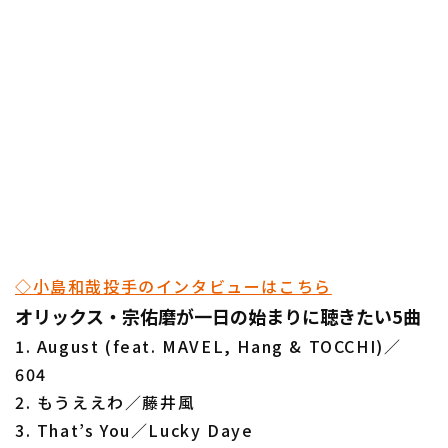
利用規約
プライバシーポリシー
運営会社
（別ウィンドウで開く）
よくある質問
特定商取引法の表示
アルバイト募集
（別ウィンドウで開く
◇小島和哉投手のインタビューはこちら
オリックス・宗佑磨が一日の始まりに聴きたい5曲
1. August (feat. MAVEL, Hang & TOCCHI)／
604
2. もうええわ／藤井風
3. That’s You／Lucky Daye