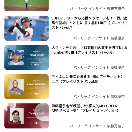
パ・リーグ インサイト 後藤万結子
SUPER EIGHTから応援メッセージも！ 西川史
礁が登場曲とともに振り返る1年目【プレイリ
スト パ vol.7】
パ・リーグ インサイト 高橋優奈
大ファンを公言…… 郡司裕也の背中を押すback
numberの6曲【プレイリスト パ vol.6】
パ・リーグ インサイト 高橋優奈
モイネロに元気を与える4組のアーティストと
は？【プレイリスト パ vol.5】
パ・リーグ インサイト 高橋優奈
伊藤裕季也が厳選した“個人的Mrs.GREEN
APPLEベスト盤”【プレイリスト パ vol.4】
パ・リーグ インサイト 後藤万結子