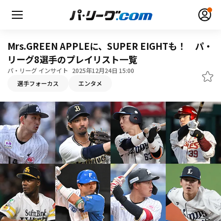
Mrs.GREEN APPLEに、SUPER EIGHTも！ パ・
リーグ8選手のプレイリスト一覧
パ・リーグ インサイト
2025年12月24日 15:00
無料アカウント登録
ログイン
選手フォーカス
エンタメ
HOME
動画
日程・結果
順位表･成績
1軍公式戦
選手名鑑