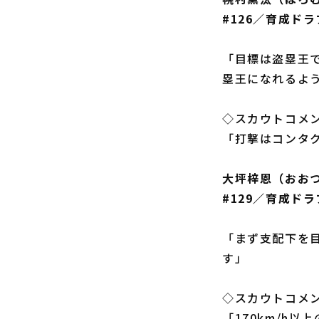
#126／育成ド
「目標は盗塁王
塁王になれるよ
◇スカウトコメ
「打撃はコンタ
大坪梓恩（おお
#129／育成ド
「まず支配下を
す」
◇スカウトコメ
「170km/h