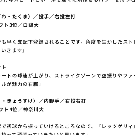
ざわ・たくま）／投手／右投左打
ラフト3位／白鴎大
でも早く支配下登録されることです。角度を生かしたスト
ていきます」
ント
レートの球速が上がり、ストライクゾーンで空振りやファ
ールが魅力の右腕」
こ・きょうすけ）／内野手／右投右打
ラフト4位／神奈川大
席で初球から振っていけるところなので、『レッツゲリィ
を持って頑張っていきたいと思います」