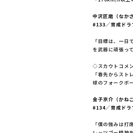
中沢匠磨（なか
#133／育成ド
「目標は、一日
を武器に頑張っ
◇スカウトコメ
「春先からスト
球のフォークボ
金子京介（かね
#134／育成ド
「僕の強みは打
レッツゴー精神