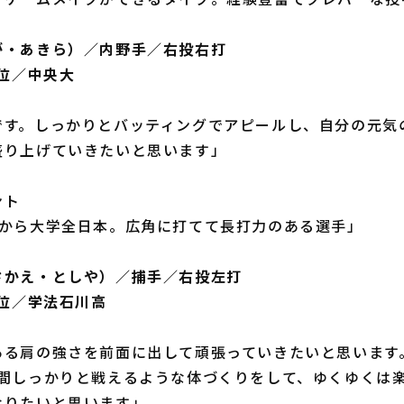
が・あきら）／内野手／右投右打
3位／中央大
です。しっかりとバッティングでアピールし、自分の元気
盛り上げていきたいと思います」
ント
時から大学全日本。広角に打てて長打力のある選手」
さかえ・としや）／捕手／右投左打
4位／学法石川高
ある肩の強さを前面に出して頑張っていきたいと思います
年間しっかりと戦えるような体づくりをして、ゆくゆくは
なりたいと思います」