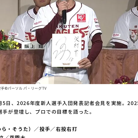
手©パーソル パ・リーグTV
5日、2026年度新人選手入団発表記者会見を実施。20
2選手が登壇し、プロでの目標を語った。
わら・そうた）／投手／右投右打
1位／花園大