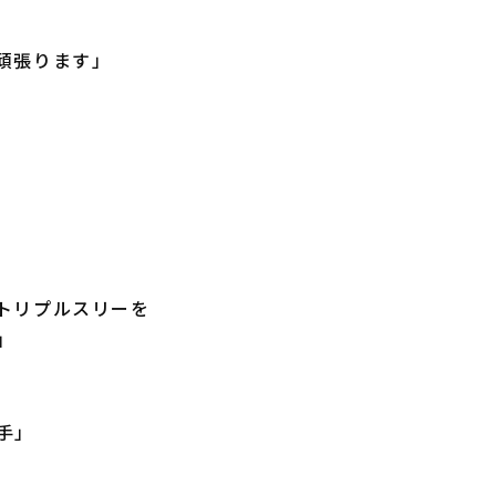
頑張ります」
トリプルスリーを
」
手」