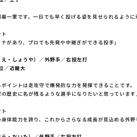
開幕一軍です。一日でも早く投げる姿を見せられるように
ント
ミナがあり、プロでも先発や中継ぎができる投手」
うえ・しょうや）／外野手／右投左打
7位／近畿大
ルポイントは走攻守で爆発的な力を発揮できることです。
球の歴史に名が残るような選手になりたいと思っています
ント
い身体能力を誇り、これからさらなる成長が見込める外野
むら・だいた）／外野手／右投左打