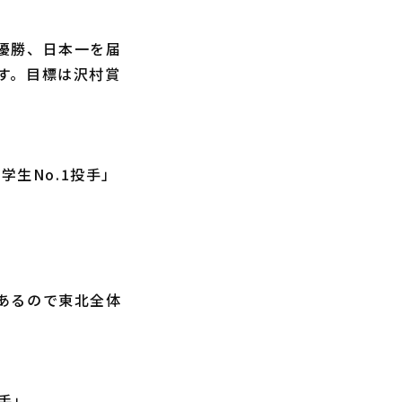
優勝、日本一を届
す。目標は沢村賞
学生No.1投手」
あるので東北全体
手」