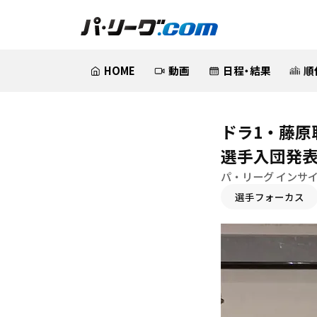
HOME
動画
日程・結果
順
ドラ1・藤
選手入団発
パ・リーグ インサ
選手フォーカス