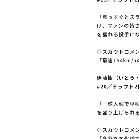
「真っすぐとス
け、ファンの皆
を獲れる投手に
◇スカウトコメ
「最速154km
伊藤樹（いとう
#20／ドラフト
「一球入魂で早
を盛り上げられ
◇スカウトコメ
「多彩な変化球