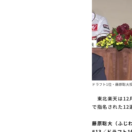
ドラフト1位・藤原聡大投
東北楽天は12月
で指名された1
藤原聡大（ふじ
#13／ドラフト