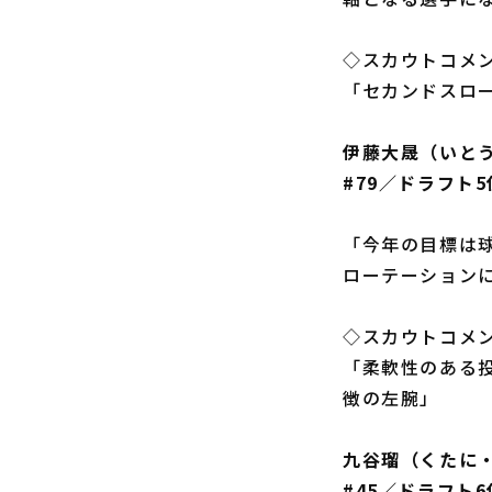
◇スカウトコメ
「セカンドスロー
伊藤大晟（いと
#79／ドラフト
「今年の目標は
ローテーション
◇スカウトコメ
「柔軟性のある
徴の左腕」
九谷瑠（くたに
#45／ドラフト