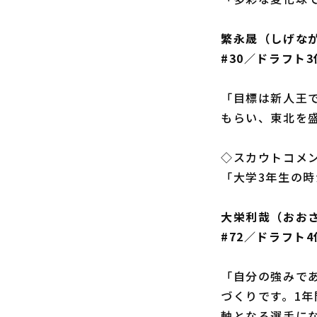
繁永晟（しげな
#30／ドラフト
「目標は新人王
もらい、東北を
◇スカウトコメ
「大学3年生の
大栄利哉（おお
#72／ドラフト
「自分の強みで
づくりです。1
軸となる選手に