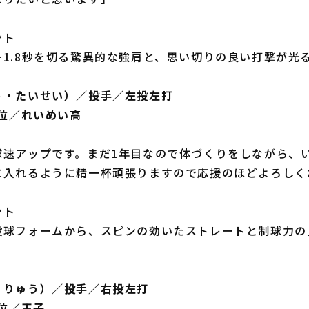
ント
1.8秒を切る驚異的な強肩と、思い切りの良い打撃が光
う・たいせい）／投手／左投左打
5位／れいめい高
球速アップです。まだ1年目なので体づくりをしながら、
に入れるように精一杯頑張りますので応援のほどよろしく
ント
投球フォームから、スピンの効いたストレートと制球力の
・りゅう）／投手／右投左打
6位／王子