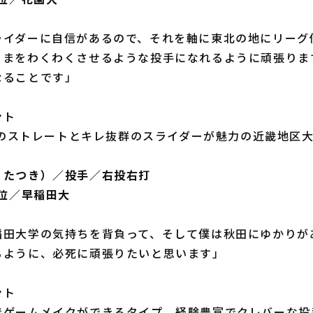
ライダーに自信があるので、それを軸に東北の地にリーグ
さまをわくわくさせるような投手になれるように頑張りま
なることです」
ント
/hのストレートとキレ抜群のスライダーが魅力の近畿地区大
・たつき）／投手／右投右打
2位／早稲田大
稲田大学の気持ちを背負って、そして僕は秋田にゆかりが
るように、必死に頑張りたいと思います」
ント
でゲームメイクができるタイプ。経験豊富でクレバーな投