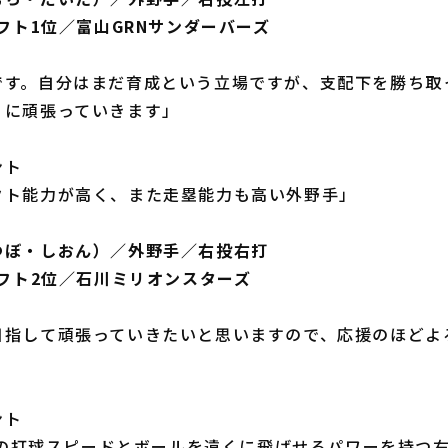
ラフト1位／富山GRNサンダーバーズ
です。自分はまだ育成という立場ですが、支配下を勝ち取
うに頑張っていきます」
ント
クト能力が高く、また走塁能力も高い外野手」
つぼ・しおん）／外野手／右投右打
ラフト2位／石川ミリオンスターズ
目指して頑張っていきたいと思いますので、応援のほどよ
ント
以上の打球スピードとボールを遠くに飛ばせるパワーを持つ