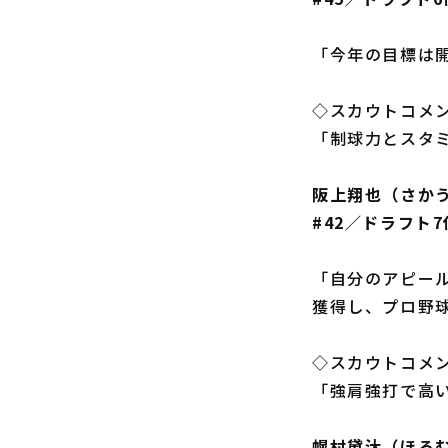
「今年の目標は
◇スカウトコメ
「制球力とスタ
阪上翔也（さか
#42／ドラフト
「自分のアピー
獲得し、プロ野
◇スカウトコメ
「強肩強打で高
幌村黛汰（ほろ