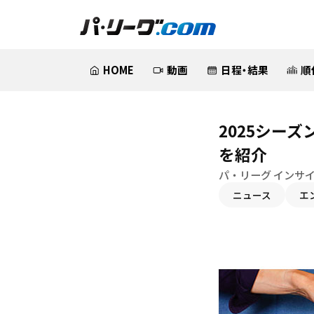
HOME
動画
日程・結果
順
2025シー
を紹介
パ・リーグ インサ
ニュース
エ