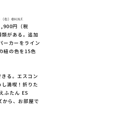
右）©H.N.F.
900円（税
種類がある。追加
パーカーをライン
の紐の色を15色
できる。エスコン
めし満喫！折りた
ふたん ES
ッズから、お部屋で