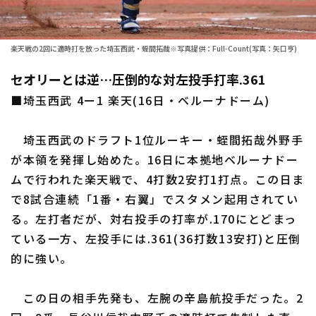
ファーム東地区
選手名鑑トップ
ニュース
ファーム中地区
楽天戦の2回に適時打を放った埼玉西武・蛭間拓哉※写真提供：Full-Count(写真：矢口亨)
北海道日本ハムファイターズ
ファーム西地区
セオリーとは逆…圧倒的な対左投手打率.361
東北楽天ゴールデンイーグルス
■埼玉西武 4ー1 楽天(16日・ベルーナドーム)
交流戦
埼玉西武ライオンズ
設定
埼玉西武のドラフト1位ルーキー・蛭間拓哉外野手
千葉ロッテマリーンズ
が本領を発揮し始めた。16日に本拠地ベルーナドー
ムで行われた楽天戦で、4打数2安打1打点。この日ま
オリックス・バファローズ
で8試合連続「1番・右翼」でスタメン起用されてい
福岡ソフトバンクホークス
る。左打者だが、対右投手の打率が.170にとどまっ
ている一方、左投手には.361(36打数13安打)と圧倒
的に強い。
この日の相手先発も、左腕の辛島航投手だった。2