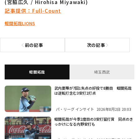
(宮脇広久 / Hirohisa Miyawaki)
記事提供：Full-Count
蛭間拓哉
LIONS
前の記事
次の記事
前の記事へ
次の記事へ
蛭間拓哉
埼玉西武
武内夏暉が7回1失点の好投で8勝目 蛭間拓哉
は逆転打含む3安打2打点
パ・リーグ インサイト
2026年8月2日 20:03
蛭間拓哉が今季2度目の3安打猛打賞 同点のき
っかけになる内野安打も