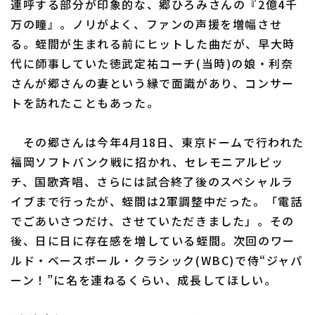
連呼する部分が印象的な、郷ひろみさんの『2億4千
万の瞳』。ノリがよく、ファンの声援を増幅させ
る。蛭間が生まれる前にヒットした曲だが、早大時
代に師事していた徳武定祐コーチ(当時)の娘・利奈
さんが郷さんの妻という縁で面識があり、コンサー
トを訪れたこともあった。
その郷さんは今年4月18日、東京ドームで行われた
福岡ソフトバンク戦に招かれ、セレモニアルピッ
チ、国歌斉唱、さらには試合終了後のスペシャルラ
イブまで行ったが、蛭間は2軍調整中だった。「電話
でごあいさつだけ、させていただきました」。その
後、日に日に存在感を増している蛭間。次回のワー
ルド・ベースボール・クラシック(WBC)で侍“ジャパ
ーン！”に名を連ねるくらい、成長してほしい。