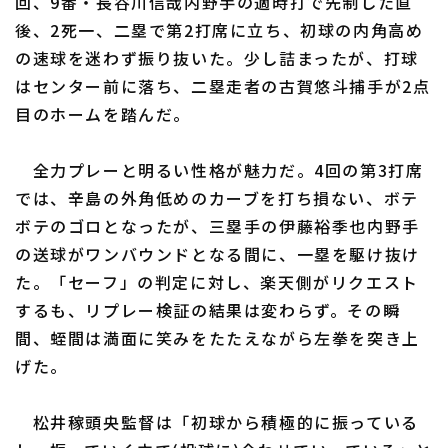
回、9番・長谷川信哉内野手の適時打で先制した直
後、2死一、二塁で第2打席に立ち、初球の内角高め
の速球を迷わず振り抜いた。少し詰まったが、打球
はセンター前に落ち、二塁走者の古賀悠斗捕手が2点
目のホームを踏んだ。
利用規約
プライバシーポリシー
全力プレーと明るい性格が魅力だ。4回の第3打席
運営会社
（別ウィンドウで開く）
よくある質問
では、辛島の外角低めのカーブを打ち損ない、ボテ
ボテのゴロとなったが、三塁手の伊藤裕季也内野手
特定商取引法の表示
アルバイト募集
（別ウィンドウで開く
の送球がワンバウンドとなる間に、一塁を駆け抜け
た。「セーフ」の判定に対し、楽天側がリクエスト
するも、リプレー検証の結果は変わらず。その瞬
間、蛭間は満面に笑みをたたえながら左拳を突き上
げた。
松井稼頭央監督は「初球から積極的に振っている