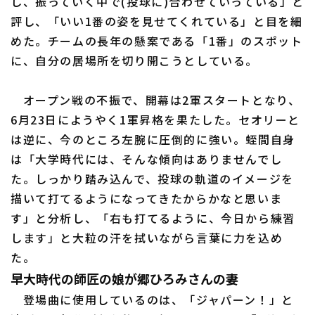
し、振っていく中で(投球に)合わせていっている」と
評し、「いい1番の姿を見せてくれている」と目を細
めた。チームの長年の懸案である「1番」のスポット
に、自分の居場所を切り開こうとしている。
オープン戦の不振で、開幕は2軍スタートとなり、
6月23日にようやく1軍昇格を果たした。セオリーと
は逆に、今のところ左腕に圧倒的に強い。蛭間自身
は「大学時代には、そんな傾向はありませんでし
た。しっかり踏み込んで、投球の軌道のイメージを
描いて打てるようになってきたからかなと思いま
す」と分析し、「右も打てるように、今日から練習
します」と大粒の汗を拭いながら言葉に力を込め
た。
早大時代の師匠の娘が郷ひろみさんの妻
登場曲に使用しているのは、「ジャパーン！」と