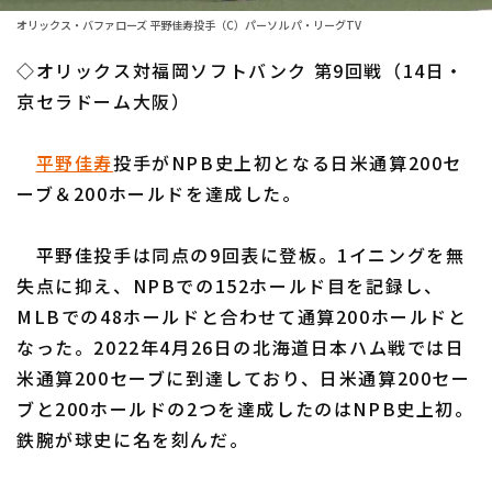
ファーム東地区
選手名鑑トップ
オリックス・バファローズ 平野佳寿投手（C）パーソル パ・リーグTV
ニュース
ファーム中地区
◇オリックス対福岡ソフトバンク 第9回戦（14日・
北海道日本ハムファイターズ
ファーム西地区
京セラドーム大阪）
東北楽天ゴールデンイーグルス
交流戦
平野佳寿
投手がNPB史上初となる日米通算200セ
埼玉西武ライオンズ
設定
ーブ＆200ホールドを達成した。
千葉ロッテマリーンズ
平野佳投手は同点の9回表に登板。1イニングを無
オリックス・バファローズ
失点に抑え、NPBでの152ホールド目を記録し、
福岡ソフトバンクホークス
MLBでの48ホールドと合わせて通算200ホールドと
なった。2022年4月26日の北海道日本ハム戦では日
米通算200セーブに到達しており、日米通算200セー
ブと200ホールドの2つを達成したのはNPB史上初。
鉄腕が球史に名を刻んだ。