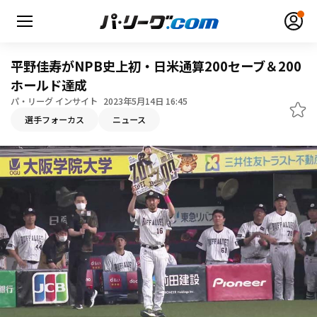
平野佳寿がNPB史上初・日米通算200セーブ＆200
ホールド達成
パ・リーグ インサイト
2023年5月14日 16:45
無料アカウント登録
ログイン
選手フォーカス
ニュース
HOME
動画
日程・結果
順位表･成績
1軍公式戦
選手名鑑