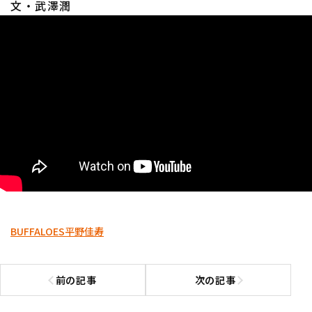
文・武澤潤
利用規約
プライバシーポリシー
運営会社
（別ウィンドウで開く）
よくある質問
特定商取引法の表示
アルバイト募集
（別ウィンドウで開く
BUFFALOES
平野佳寿
前の記事
次の記事
前の記事へ
次の記事へ