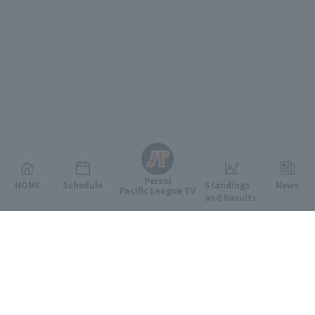
English
Persol
HOME
Schedule
Standings
News
Pacific League TV
and Results
Featured