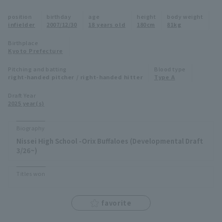
Minor Eastern Division
position
birthday
age
height
body weight
Player Directory Top
News
infielder
2007/12/30
18 years old
180cm
81kg
Minor Central Division
Hokkaido Nippon-Ham Fighters
Birthplace
Kyoto Prefecture
Minor Western Division
Tohoku Rakuten Golden Eagles
Pitching and batting
Blood type
Interleague games
right-handed pitcher / right-handed hitter
Type A
Saitama Seibu Lions
Setting
Draft Year
2025 year(s)
Chiba Lotte Marines
Orix Buffaloes
Biography
Nissei High School -Orix Buffaloes (Developmental Draft
Fukuoka SoftBank Hawks
3/26~)
Titles won
favorite