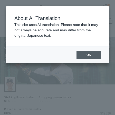
About AI Translation
Player Directory
This site uses AI translation. Please note that it may
not always be accurate and may differ from the
original Japanese text.
003
Register for a free
Log in
account
Orix Buffaloes
Sota Nakanishi
OK
HOME
Sota Nakanishi
Video
Schedule
Striking Power Index
Slugging power index
Stats
---
---
OPS
ISO
Baseball selection index
First team Regular season
Player Directory
---
*FY2026
BB/K