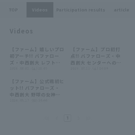
TOP
Videos
Participation results
article
Videos
Terms of service
Privacy Policy
【ファーム】嬉しいプロ
【ファーム】プロ初打
00:50
00:50
00:41
00:41
初アーチ!! バファロー
点!! バファローズ・中
Operating company
(opens in a new window)
FAQ
ズ・中西創大 レフトス
西創大 センターへの勝
タンドへの第1号2ラン
2026 . 08.01 . (土) 18:40
ち越しタイムリーヒッ
2026 . 07.11 . (土) 14:09
Display of Specified Commercial
Part-time job recruitment
(opens in 
ホームランで同点!!
ト!! 2026年7月11日 オ
Transactions Act
【ファーム】公式戦初ヒ
2026年8月1日 福岡ソ
リックス・バファローズ
00:52
00:52
ット!! バファローズ・
フトバンクホークス 対
対 阪神タイガース
中西創大 野球の女神を
オリックス・バファロー
味方につける内野安打!!
2026 . 05.17 . (日) 14:46
ズ
2026年5月17日 オリッ
クス・バファローズ 対
1
福岡ソフトバンクホーク
ス