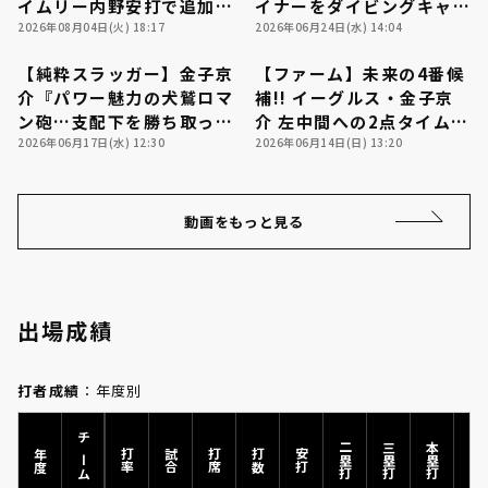
イムリー内野安打で追加
イナーをダイビングキャッ
点!! 2026年8月4日 東北
2026年08月04日(火) 18:17
チする好プレー!! 2026年
2026年06月24日(水) 14:04
楽天ゴールデンイーグルス
6月24日 東北楽天ゴール
【純粋スラッガー】金子京
【ファーム】未来の4番候
対 福岡ソフトバンクホー
デンイーグルス 対 ハヤテ
08:15
00:49
介『パワー魅力の犬鷲ロマ
補!! イーグルス・金子京
クス
ベンチャーズ静岡
ン砲…支配下を勝ち取った
介 左中間への2点タイムリ
規格外の豪快スイング!!』
2026年06月17日(水) 12:30
ー2ベースヒットを放つ!!
2026年06月14日(日) 13:20
利用規約
プライバシーポリシー
2026年6月14日 東北楽天
ゴールデンイーグルス 対
運営会社
（別ウィンドウで開く）
よくある質問
横浜DeNAベイスターズ
動画をもっと見る
特定商取引法の表示
アルバイト募集
（別ウィンドウで開く
出場成績
打者成績
：年度別
チーム
二塁打
三塁打
本塁打
年度
打率
試合
打席
打数
安打
塁打