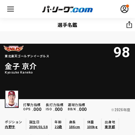
選手名鑑
98
無料アカウント登録
ログイン
東北楽天ゴールデンイーグルス
金子 京介
HOME
Kyosuke Kaneko
動画
日程・結果
打撃力指標
長打力指標
選球力指標
.000
.000
.000
※2026年度
OPS
ISO
BB/K
順位表･成績
ポジション
誕生日
年齢
身長
体重
出身地
内野手
2004/01/18
22歳
186cm
100kg
東京都
1軍公式戦
選手名鑑