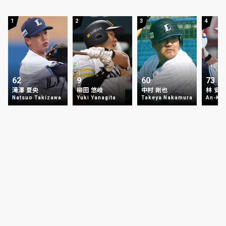
1
2
3
4
62
9
60
73
滝澤 夏央
柳田 悠岐
中村 剛也
林 安
Natsuo Takizawa
Yuki Yanagita
Takeya Nakamura
An-Ko 