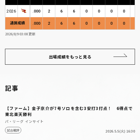
2026
.000
2
6
6
0
0
0
0
0
通算成績
.000
2
6
6
0
0
0
0
0
2026/8/9 03:08 更新
出場成績をもっと見る
記事
【ファーム】金子京介が7号ソロを含む3安打3打点！ 6得点で
東北楽天勝利
パ・リーグ インサイト
試合戦評
2026.5.5(火) 16:30