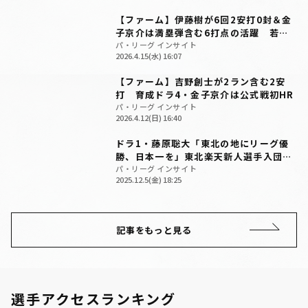
【ファーム】伊藤樹が6回2安打0封＆金
子京介は満塁弾含む6打点の活躍 若鷲8
連勝
パ・リーグ インサイト
2026.4.15(水) 16:07
【ファーム】吉野創士が2ラン含む2安
打 育成ドラ4・金子京介は公式戦初HR
パ・リーグ インサイト
2026.4.12(日) 16:40
ドラ1・藤原聡大「東北の地にリーグ優
勝、日本一を」東北楽天新人選手入団発
表記者会見
パ・リーグ インサイト
2025.12.5(金) 18:25
記事をもっと見る
選手アクセスランキング