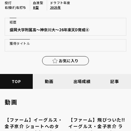
投打
血液型
ドラフト年度
ファーム東地区
右投げ/右打ち
B型
2025年
選手名鑑トップ
ニュース
ファーム中地区
経歴
北海道日本ハムファイターズ
盛岡大学附属高～神奈川大～26年楽天D育成④
ファーム西地区
東北楽天ゴールデンイーグルス
交流戦
獲得タイトル
埼玉西武ライオンズ
設定
お気に入り
千葉ロッテマリーンズ
オリックス・バファローズ
TOP
動画
出場成績
記事
福岡ソフトバンクホークス
動画
【ファーム】イーグルス・
【ファーム】飛びついた!!
00:30
00:31
金子京介 ショートへのタ
イーグルス・金子京介 ラ