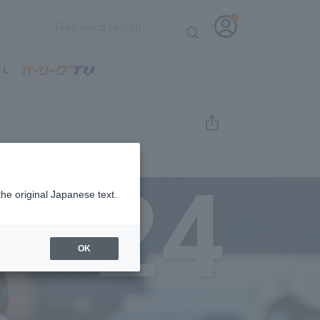
24
the original Japanese text.
OK