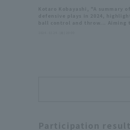
Kotaro Kobayashi, "A summary of
defensive plays in 2024, highligh
ball control and throw... Aiming t
team next season" (THE FEATURE
2024 . 11.29 . (金) 20:00
Participation resul