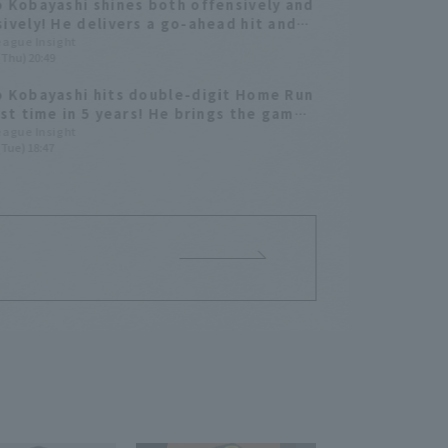
 Kobayashi shines both offensively and
ively! He delivers a go-ahead hit and
a great play to help pitcher
League Insight
(Thu) 20:49
 Kobayashi hits double-digit Home Run
rst time in 5 years! He brings the game
o a tie with one swing.
League Insight
(Tue) 18:47