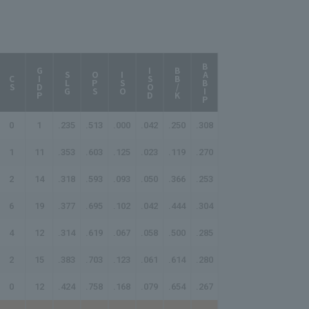
BABIP
AB/HR
GIDP
ISOD
BB/K
SLG
OPS
ISO
CS
0
1
.235
.513
.000
.042
.250
.308
-
1
11
.353
.603
.125
.023
.119
.270
44.80
2
14
.318
.593
.093
.050
.366
.253
75.00
6
19
.377
.695
.102
.042
.444
.304
55.38
4
12
.314
.619
.067
.058
.500
.285
232.50
2
15
.383
.703
.123
.061
.614
.280
44.44
0
12
.424
.758
.168
.079
.654
.267
24.69