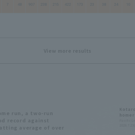
7
48
907
238
215
422
173
23
38
24
10
View more results
Kotaro
ome run, a two-run
homer 
od record against
Sugiya
Pacific 
2026.7.23
school
atting average of over