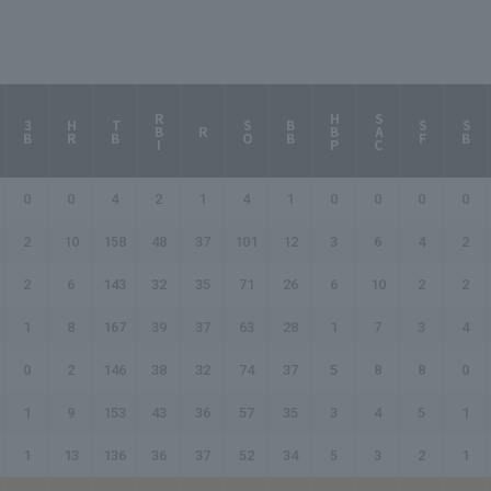
RBI
HBP
SAC
3B
HR
TB
SO
BB
SF
SB
R
0
0
4
2
1
4
1
0
0
0
0
2
10
158
48
37
101
12
3
6
4
2
2
6
143
32
35
71
26
6
10
2
2
1
8
167
39
37
63
28
1
7
3
4
0
2
146
38
32
74
37
5
8
8
0
1
9
153
43
36
57
35
3
4
5
1
1
13
136
36
37
52
34
5
3
2
1