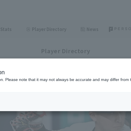
Stats
Player Directory
News
Player Directory
on
ion. Please note that it may not always be accurate and may differ from 