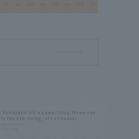
15
84
.357
.655
.109
.051
.410
.277
53.00
 Kobayashi hit a game-tying three-run
in the 9th inning, off of Kazuki
ma who is also from the same high
League Insight
(Thu) 21:45
.