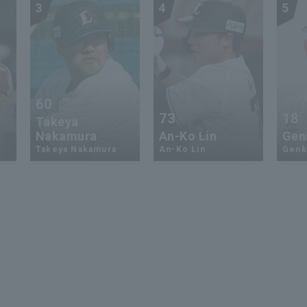
3
4
5
60
73
18
Takeya
Nakamura
An-Ko Lin
Genk
Takeya Nakamura
An-Ko Lin
Genki