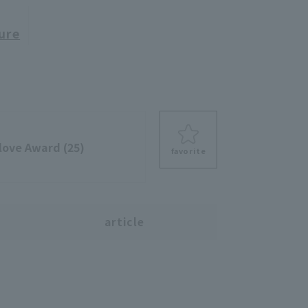
ure
love Award (25)
favorite
s
article