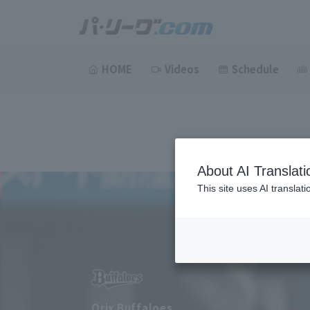
HOME
Videos
Schedule
About AI Translati
This site uses AI translat
Orix Buffaloes