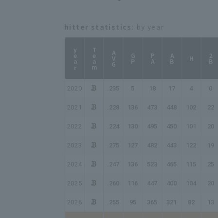
hitter statistics
: by year
year
Team
AVG
GP
PA
AB
2B
H
2020
.235
5
18
17
4
0
2021
.228
136
473
448
102
22
2022
.224
130
495
450
101
20
2023
.275
127
482
443
122
19
2024
.247
136
523
465
115
25
2025
.260
116
447
400
104
20
2026
.255
95
365
321
82
13