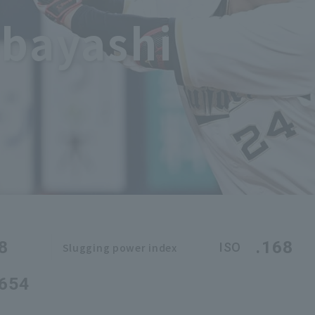
obayashi
8
.168
ISO
Slugging power index
.654