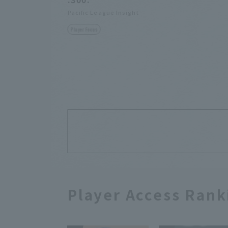
Pacific League Insight
Player Focus
Player Access Rank