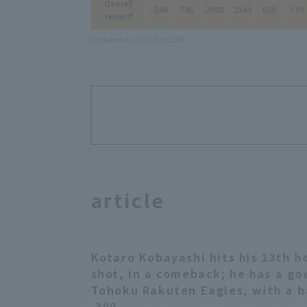
Overall
.248
745
2803
2544
630
119
record
Updated on 2026/8/9 03:08
article
Kotaro Kobayashi hits his 13th h
shot, in a comeback; he has a go
Tohoku Rakuten Eagles, with a b
.300.