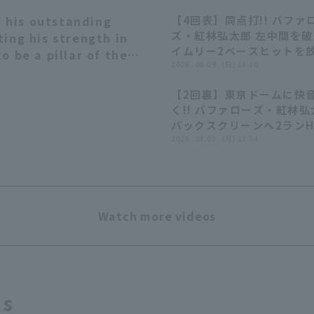
 his outstanding
【4回表】同点打!! バファ
12:30
ズ・紅林弘太郎 左中間を
ting his strength in
イムリー2ベースヒットを放
o be a pillar of the
2026年8月9日 千葉ロッ
2026 . 08.09 . (日) 18:10
 PLAYER)
ンズ 対 オリックス・バフ
【2回裏】東京ドームに快
ズ
く!! バファローズ・紅林弘
バックスクリーンへ2ランHR
2026年8月3日 オリック
2026 . 08.03 . (月) 18:54
ァローズ 対 東北楽天ゴー
イーグルス
Watch more videos
ts