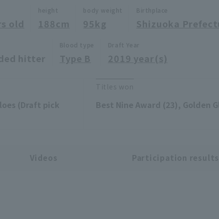
height
body weight
Birthplace
rs old
188cm
95kg
Shizuoka Prefect
Blood type
Draft Year
ded hitter
Type B
2019 year(s)
Titles won
loes (Draft pick
Best Nine Award (23), Golden G
Videos
Participation result