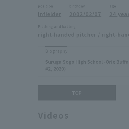
position
birthday
age
infielder
2002/02/07
24 yea
Pitching and batting
right-handed pitcher / right-han
Biography
Suruga Sogo High School -Orix Buffa
#2, 2020)
TOP
Videos