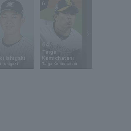
6
7
64
23
Taiga
i Ishigaki
Kamichatani
Ukyo Shuto
 Ishigaki
Taiga Kamichatani
Ukyo Shuto