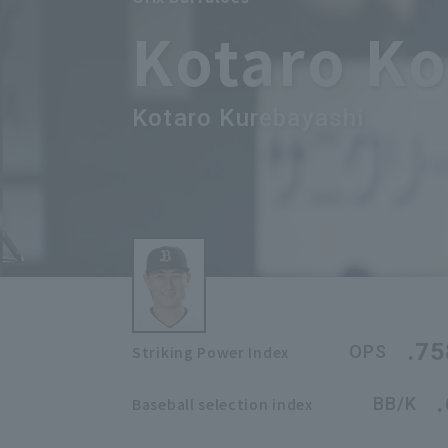
Kotaro K
Kotaro Kurebayashi
.75
OPS
Striking Power Index
BB/K
Baseball selection index