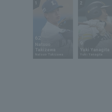
1
2
62
9
Natsuo
Takizawa
Yuki Yanagita
Natsuo Takizawa
Yuki Yanagita