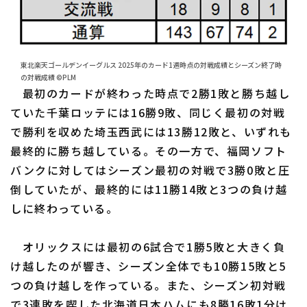
東北楽天ゴールデンイーグルス 2025年のカード1週時点の対戦成績とシーズン終了時
の対戦成績 ©PLM
最初のカードが終わった時点で2勝1敗と勝ち越し
ていた千葉ロッテには16勝9敗、同じく最初の対戦
で勝利を収めた埼玉西武には13勝12敗と、いずれも
最終的に勝ち越している。その一方で、福岡ソフト
バンクに対してはシーズン最初の対戦で3勝0敗と圧
倒していたが、最終的には11勝14敗と3つの負け越
しに終わっている。
オリックスには最初の6試合で1勝5敗と大きく負
け越したのが響き、シーズン全体でも10勝15敗と5
つの負け越しを作っている。また、シーズン初対戦
で3連敗を喫した北海道日本ハムにも8勝16敗1分け