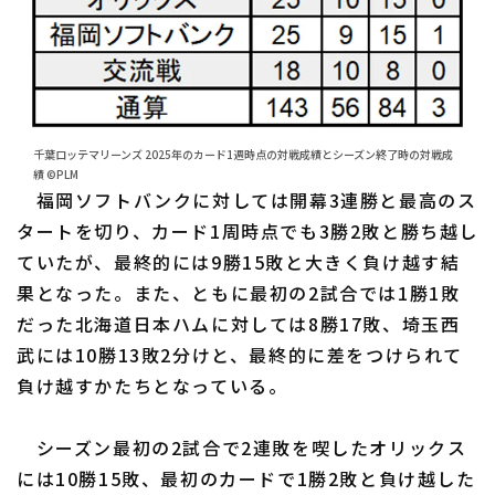
千葉ロッテマリーンズ 2025年のカード1週時点の対戦成績とシーズン終了時の対戦成
績 ©PLM
福岡ソフトバンクに対しては開幕3連勝と最高のス
タートを切り、カード1周時点でも3勝2敗と勝ち越し
ていたが、最終的には9勝15敗と大きく負け越す結
果となった。また、ともに最初の2試合では1勝1敗
だった北海道日本ハムに対しては8勝17敗、埼玉西
武には10勝13敗2分けと、最終的に差をつけられて
負け越すかたちとなっている。
シーズン最初の2試合で2連敗を喫したオリックス
には10勝15敗、最初のカードで1勝2敗と負け越した