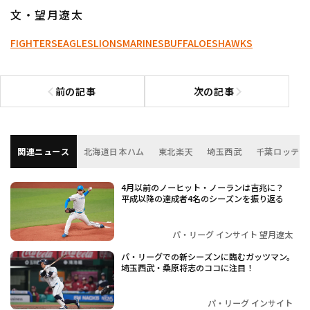
文・望月遼太
FIGHTERS
EAGLES
LIONS
MARINES
BUFFALOES
HAWKS
前の記事
次の記事
前の記事へ
次の記事へ
関連ニュース
北海道日本ハム
東北楽天
埼玉西武
千葉ロッテ
4月以前のノーヒット・ノーランは吉兆に？
平成以降の達成者4名のシーズンを振り返る
パ・リーグ インサイト 望月遼太
パ・リーグでの新シーズンに臨むガッツマン。
埼玉西武・桑原将志のココに注目！
パ・リーグ インサイト