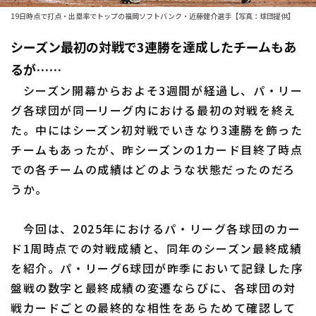
19日時点で打点・出塁率でトップの福岡ソフトバンク・近藤健介選手【写真：球団提供】
ファーム東地区
選手名鑑トップ
ニュース
シーズン最初の対戦で3連勝を達成したチームもあ
ファーム中地区
北海道日本ハムファイターズ
るが……
ファーム西地区
東北楽天ゴールデンイーグルス
シーズン開幕からおよそ3週間が経過し、パ・リー
交流戦
グ各球団が同一リーグ内における最初の対戦を終え
埼玉西武ライオンズ
た。中にはシーズン初対戦でいきなり3連勝を飾った
設定
チームもあったが、昨シーズンの1カード目終了時点
千葉ロッテマリーンズ
での各チームの成績はどのような状態だったのだろ
オリックス・バファローズ
うか。
福岡ソフトバンクホークス
今回は、2025年におけるパ・リーグ各球団のカー
ド1周時点での対戦成績と、同年のシーズン最終成績
を紹介。パ・リーグ6球団が昨季において記録した序
盤戦の数字と最終成績の変遷ならびに、各球団の対
戦カードごとの最終的な相性をあらためて確認して