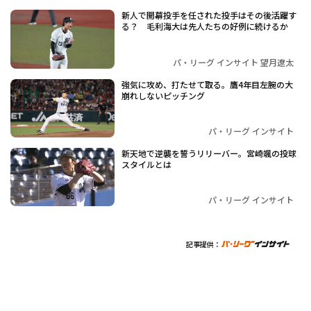
新人で開幕投手を任された投手はその後活躍す
る？ 毛利海大は先人たちの好例に続けるか
パ・リーグ インサイト 望月遼太
強気に攻め、打たせて取る。鷹4年目左腕の大
崩れしないピッチング
パ・リーグ インサイト
新天地で逆襲を誓うリリーバー。宮崎颯の投球
スタイルとは
パ・リーグ インサイト
記事提供：