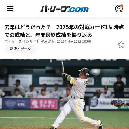
去年はどうだった？ 2025年の対戦カード1周時点
での成績と、年間最終成績を振り返る
パ・リーグ インサイト 望月遼太
2026年4月21日 10:00
記録・データ
無料アカウント登録
ログイン
HOME
動画
日程・結果
順位表･成績
1軍公式戦
選手名鑑