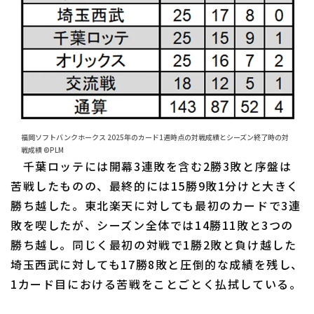
福岡ソフトバンクホークス 2025年のカード1週時点の対戦成績とシーズン終了時の対
戦成績 ©PLM
千葉ロッテには開幕3連敗を含む2勝3敗と序盤は
苦戦したものの、最終的には15勝9敗1分けと大きく
勝ち越した。東北楽天に対しても最初のカードで3連
敗を喫したが、シーズン全体では14勝11敗と3つの
勝ち越し。同じく最初の対戦で1勝2敗と負け越した
埼玉西武に対しても17勝8敗と圧倒的な成績を残し、
1カード目における苦戦をことごとく払拭している。