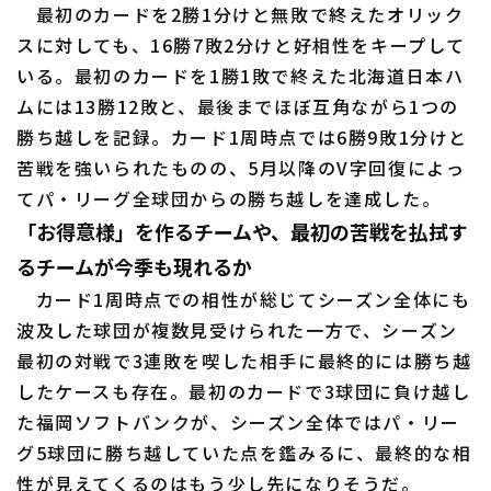
最初のカードを2勝1分けと無敗で終えたオリック
スに対しても、16勝7敗2分けと好相性をキープして
いる。最初のカードを1勝1敗で終えた北海道日本ハ
ムには13勝12敗と、最後までほぼ互角ながら1つの
勝ち越しを記録。カード1周時点では6勝9敗1分けと
苦戦を強いられたものの、5月以降のV字回復によっ
てパ・リーグ全球団からの勝ち越しを達成した。
「お得意様」を作るチームや、最初の苦戦を払拭す
るチームが今季も現れるか
カード1周時点での相性が総じてシーズン全体にも
波及した球団が複数見受けられた一方で、シーズン
最初の対戦で3連敗を喫した相手に最終的には勝ち越
したケースも存在。最初のカードで3球団に負け越し
た福岡ソフトバンクが、シーズン全体ではパ・リー
グ5球団に勝ち越していた点を鑑みるに、最終的な相
性が見えてくるのはもう少し先になりそうだ。