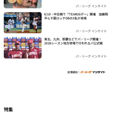
パ・リーグ インサイト
6/10・中日戦で「TEAM26デー」開催 加藤翔
平ら千葉ロッテOBの3名が来場
パ・リーグ インサイト
東北、九州、那覇などでパ・リーグ開催！
2026シーズン地方球場で行われるパ公式戦
パ・リーグ インサイト
記事提供：
特集