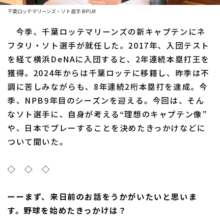
千葉ロッテマリーンズ・ソト選手 ©PLM
ファーム東地区
選手名鑑トップ
ニュース
今季、千葉ロッテマリーンズの新キャプテンにネ
ファーム中地区
北海道日本ハムファイターズ
フタリ・ソト選手が就任した。2017年、入団テスト
ファーム西地区
を経て横浜DeNAに入団すると、2年連続本塁打王を
東北楽天ゴールデンイーグルス
獲得。2024年からは千葉ロッテに移籍し、昨季は不
交流戦
埼玉西武ライオンズ
調に苦しみながらも、8年連続2桁本塁打を達成。今
設定
季、NPB9年目のシーズンを迎える。今回は、そん
千葉ロッテマリーンズ
なソト選手に、自身が考える“理想のキャプテン像”
オリックス・バファローズ
や、日本でプレーすることを決めたきっかけなどに
ついて聞いた。
福岡ソフトバンクホークス
◇ ◇ ◇
ーーまず、来日前のお話をうかがいたいと思いま
す。野球を始めたきっかけは？