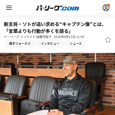
新主将・ソトが追い求める“キャプテン像”とは。
「言葉よりも行動が多くを語る」
パ・リーグ インサイト 後藤万結子
2026年4月13日 11:00
選手フォーカス
インタビュー
ニュース
無料アカウント登録
ログイン
HOME
動画
日程・結果
順位表･成績
1軍公式戦
選手名鑑