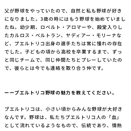
父が野球をやっていたので、自然と私も野球が好き
になりました。3歳の時にはもう野球を始めていまし
たね。幼少期、ロベルト・アロマーや、殿堂入りし
利用規約
プライバシーポリシー
たカルロス・ベルトラン、ヤディアー・モリーナな
ど、プエルトリコ出身の選手たちは常に憧れの存在
運営会社
（別ウィンドウで開く）
よくある質問
でした。子どもの頃から高校を卒業するまで、ずっ
特定商取引法の表示
アルバイト募集
（別ウィンドウで開く
と同じチームで、同じ仲間たちとプレーしていたの
で、彼らとは今でも連絡を取り合う仲です。
ーープエルトリコ野球の魅力を教えてください。
プエルトリコは、小さい頃からみんな野球が大好き
なんです。野球は、私たちプエルトリコ人の「血」
として流れているようなもので、伝統であり、情熱