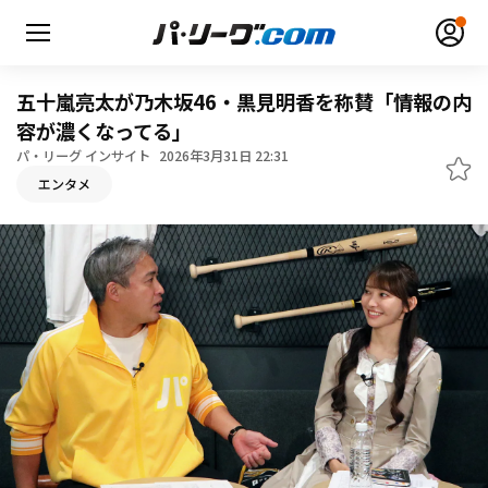
五十嵐亮太が乃木坂46・黒見明香を称賛「情報の内
容が濃くなってる」
パ・リーグ インサイト
2026年3月31日 22:31
エンタメ
無料アカウント登録
ログイン
HOME
動画
日程・結果
順位表･成績
1軍公式戦
選手名鑑