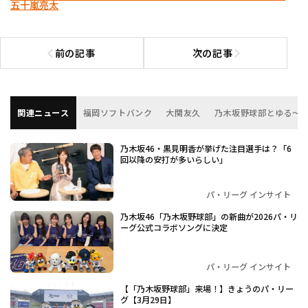
五十嵐亮太
前の記事
次の記事
前の記事へ
次の記事へ
関連ニュース
福岡ソフトバンク
大関友久
乃木坂野球部とゆる～
乃木坂46・黒見明香が挙げた注目選手は？「6
回以降の安打が多いらしい」
パ・リーグ インサイト
乃木坂46「乃木坂野球部」の新曲が2026パ・リ
ーグ公式コラボソングに決定
パ・リーグ インサイト
【「乃木坂野球部」来場！】きょうのパ・リー
グ【3月29日】