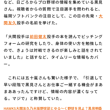
など、日ごろからプロ野球の情報を集めている黒見
さん。視聴者からの質問で注目選手を問われると、
福岡ソフトバンクの注目として、この日の先発・
大
関友久
投手の名前を挙げた。
「大関投手は
前田健太
投手の本を読んでピッチング
利用規約
プライバシーポリシー
フォームの研究をしたり、身体の使い方を勉強した
運営会社
（別ウィンドウで開く）
よくある質問
ので、きょうは対戦できるのが楽しみと話をされて
いました」と話すなど、タイムリーな情報もカバ
特定商取引法の表示
アルバイト募集
（別ウィンドウで開く
ー。
これには五十嵐さんも驚いた様子で、「引退して
早い段階で黒見さんとお仕事ご一緒する機会がまあ
まああったんですけど、情報の内容が濃くなって
る。マジで」と称賛していた。
HAWKS
大関友久
乃木坂野球部とゆる～く野球を見よ？
黒見明香