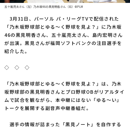
五十嵐亮太さん（左）乃木坂46の黒見明香さん（右）©PLM
ファーム東地区
選手名鑑トップ
ニュース
3月31日、パーソル パ・リーグTVで配信された
ファーム中地区
北海道日本ハムファイターズ
「乃木坂野球部とゆる〜く野球を見よ？」に乃木坂
ファーム西地区
46の黒見明香さん、五十嵐亮太さん、島内宏明さん
東北楽天ゴールデンイーグルス
が出演。黒見さんが福岡ソフトバンクの注目選手を
交流戦
埼玉西武ライオンズ
紹介した。
設定
千葉ロッテマリーンズ
◇ ◇ ◇
オリックス・バファローズ
「乃木坂野球部とゆる～く野球を見よ？」は、乃木
福岡ソフトバンクホークス
坂野球部の黒見明香さんとプロ野球OBがリアルタイ
ムで試合を観ながら、本中継にはない「ゆる～い」
トークを展開する副音声中継番組だ。
選手の情報が詰まった「黒見ノート」を自作する