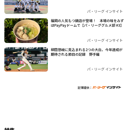
パ・リーグ インサイト
福岡の人気もつ鍋店が登場！ 本場の味をみず
ほPayPayドームで【パ・リーググルメ部 #3】
パ・リーグ インサイト
柳田悠岐に見込まれる2つの大台。今年達成が
期待される節目の記録 野手編
パ・リーグ インサイト
記事提供：