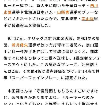
ルーキー編では、新人王に輝いた千葉ロッテ・
西川
史礁
選手や北海道日本ハム・
山縣秀
選手のプレーな
どがノミネートされたなかで、東北楽天・
宗山塁
選
手が最高得点を獲得した。
利用規約
プライバシーポリシー
9月27日、オリックス対東北楽天戦、無死1塁の場
運営会社
（別ウィンドウで開く）
よくある質問
面、
若月健矢
選手が放った打球は三遊間へ。宗山選
手が目一杯左手を伸ばして打球に追いつくと、捕球
特定商取引法の表示
アルバイト募集
（別ウィンドウで開く
後すぐに体をひねって二塁へ送球し、1塁走者をフォ
ースアウトにした。この懸命なプレーに、辻発彦さ
んは2点、その他4名は満点評価をつけ、計14点で見
事「スーパーファインプレー」に認定された。
中田翔さんは「守備範囲ももちろんすごいですけ
ど、落ち着きがありますよね。『ルーキーなのか
な？』というくらい」と称賛。さらに五十嵐亮太さ