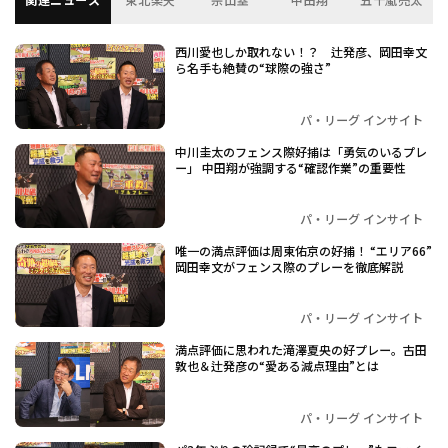
西川愛也しか取れない！？ 辻発彦、岡田幸文
ら名手も絶賛の“球際の強さ”
パ・リーグ インサイト
中川圭太のフェンス際好捕は「勇気のいるプレ
ー」 中田翔が強調する“確認作業”の重要性
パ・リーグ インサイト
唯一の満点評価は周東佑京の好捕！ “エリア66”
岡田幸文がフェンス際のプレーを徹底解説
パ・リーグ インサイト
満点評価に思われた滝澤夏央の好プレー。古田
敦也＆辻発彦の“愛ある減点理由”とは
パ・リーグ インサイト