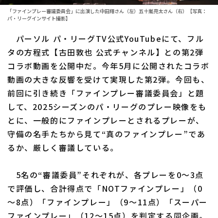
ファーム東地区
選手名鑑トップ
「ファインプレー審議委員会」に出演した中田翔さん（左）五十嵐亮太さん（右）【写真：
ニュース
パ・リーグインサイト撮影】
ファーム中地区
北海道日本ハムファイターズ
パーソル パ・リーグTV公式YouTubeにて、フル
ファーム西地区
タの方程式【古田敦也 公式チャンネル】との第2弾
東北楽天ゴールデンイーグルス
交流戦
コラボ動画を公開中だ。今年5月に公開されたコラボ
埼玉西武ライオンズ
動画の大きな反響を受けて実現した第2弾。今回も、
設定
前回に引き続き「ファインプレー審議委員会」と題
千葉ロッテマリーンズ
して、2025シーズンのパ・リーグのプレー映像をも
オリックス・バファローズ
とに、一般的にファインプレーとされるプレーが、
守備の名手たちから見て“真のファインプレー”であ
福岡ソフトバンクホークス
るか、厳しく審議している。
5名の“審議委員”それぞれが、各プレーを0〜3点
で評価し、合計得点で「NOTファインプレー」（0
〜8点）「ファインプレー」（9〜11点）「スーパー
ファインプレー」（12〜15点）を判定する同企画。