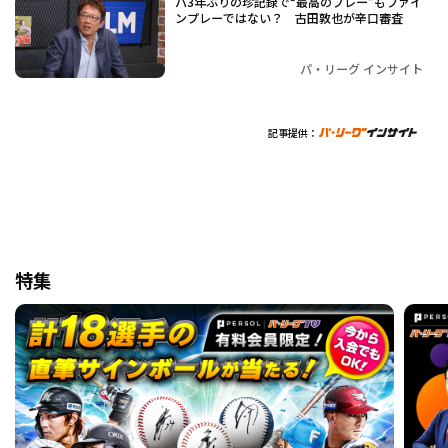
パ3年ぶりの珍記録で“最高のプレー”もファイ
ンプレーではない？ 古田敦也が辛口審査
パ・リーグ インサイト
記事提供：
特集