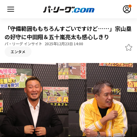
「守備範囲ももちろんすごいですけど……」宗山塁
の好守に中田翔＆五十嵐亮太も感心しきり
パ・リーグ インサイト
2025年12月23日 14:00
無料アカウント登録
ログイン
エンタメ
HOME
動画
日程・結果
順位表･成績
1軍公式戦
選手名鑑