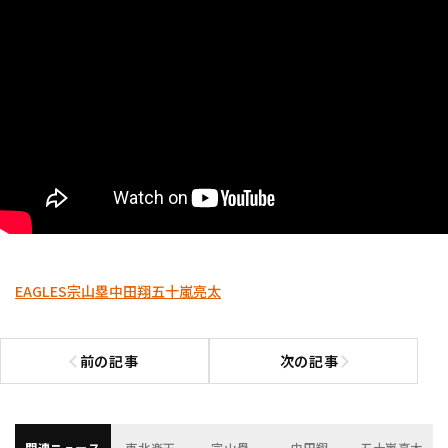
EAGLES
宗山塁
中田翔
五十嵐亮太
前の記事
次の記事
前の記事へ
次の記事へ
関連ニュース
東北楽天
宗山塁
中田翔
五十嵐亮太