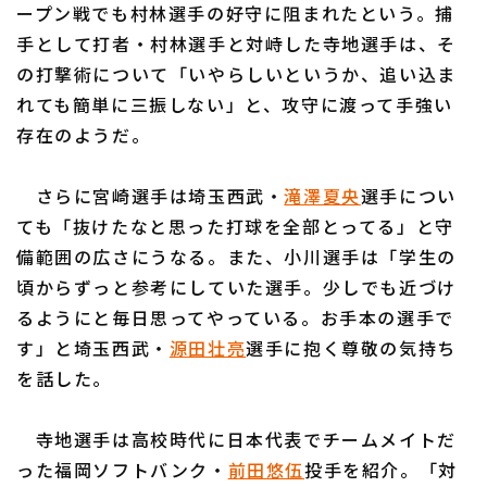
ープン戦でも村林選手の好守に阻まれたという。捕
手として打者・村林選手と対峙した寺地選手は、そ
の打撃術について「いやらしいというか、追い込ま
れても簡単に三振しない」と、攻守に渡って手強い
存在のようだ。
さらに宮崎選手は埼玉西武・
滝澤夏央
選手につい
ても「抜けたなと思った打球を全部とってる」と守
備範囲の広さにうなる。また、小川選手は「学生の
頃からずっと参考にしていた選手。少しでも近づけ
るようにと毎日思ってやっている。お手本の選手で
す」と埼玉西武・
源田壮亮
選手に抱く尊敬の気持ち
を話した。
寺地選手は高校時代に日本代表でチームメイトだ
った福岡ソフトバンク・
前田悠伍
投手を紹介。「対