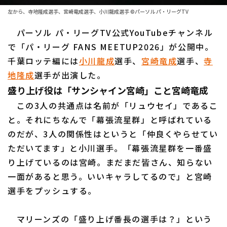
ファーム東地区
選手名鑑トップ
左から、寺地隆成選手、宮崎竜成選手、小川龍成選手 ©パーソル パ・リーグTV
ニュース
ファーム中地区
北海道日本ハムファイターズ
パーソル パ・リーグTV公式YouTubeチャンネル
ファーム西地区
で「パ・リーグ FANS MEETUP2026」が公開中。
東北楽天ゴールデンイーグルス
千葉ロッテ編には
小川龍成
選手、
宮崎竜成
選手、
寺
交流戦
地隆成
選手が出演した。
埼玉西武ライオンズ
設定
盛り上げ役は「サンシャイン宮崎」こと宮崎竜成
千葉ロッテマリーンズ
この3人の共通点は名前が「リュウセイ」であるこ
と。それにちなんで「幕張流星群」と呼ばれている
オリックス・バファローズ
のだが、3人の関係性はというと「仲良くやらせてい
福岡ソフトバンクホークス
ただいてます」と小川選手。「幕張流星群を一番盛
り上げているのは宮崎。まだまだ皆さん、知らない
一面があると思う。いいキャラしてるので」と宮崎
選手をプッシュする。
マリーンズの「盛り上げ番長の選手は？」という