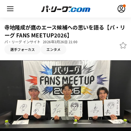
寺地隆成が鷹のエース候補への思いを語る【パ・リ
ーグ FANS MEETUP2026】
パ・リーグ インサイト
2026年3月26日 21:00
無料アカウント登録
ログイン
選手フォーカス
エンタメ
HOME
動画
日程・結果
順位表･成績
1軍公式戦
選手名鑑