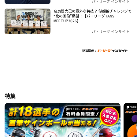
パ・リーグ インサイト
奈良間大己の意外な特技？ 似顔絵チャレンジで
“北の画伯”爆誕！【パ・リーグ FANS
MEETUP2026】
パ・リーグ インサイト
記事提供：
特集