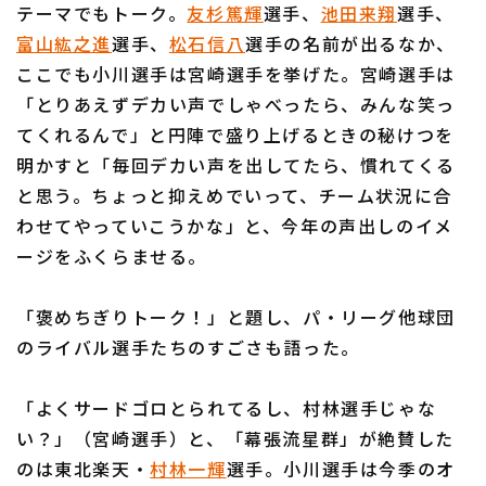
テーマでもトーク。
友杉篤輝
選手、
池田来翔
選手、
富山紘之進
選手、
松石信八
選手の名前が出るなか、
ここでも小川選手は宮崎選手を挙げた。宮崎選手は
「とりあえずデカい声でしゃべったら、みんな笑っ
てくれるんで」と円陣で盛り上げるときの秘けつを
利用規約
プライバシーポリシー
明かすと「毎回デカい声を出してたら、慣れてくる
運営会社
（別ウィンドウで開く）
よくある質問
と思う。ちょっと抑えめでいって、チーム状況に合
わせてやっていこうかな」と、今年の声出しのイメ
特定商取引法の表示
アルバイト募集
（別ウィンドウで開く
ージをふくらませる。
「褒めちぎりトーク！」と題し、パ・リーグ他球団
のライバル選手たちのすごさも語った。
「よくサードゴロとられてるし、村林選手じゃな
い？」（宮崎選手）と、「幕張流星群」が絶賛した
のは東北楽天・
村林一輝
選手。小川選手は今季のオ