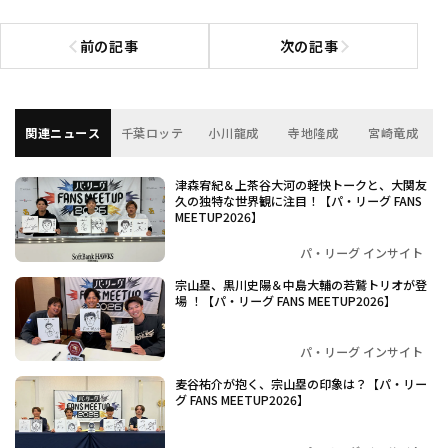
前の記事
次の記事
前の記事へ
次の記事へ
関連ニュース
千葉ロッテ
小川龍成
寺地隆成
宮崎竜成
津森宥紀＆上茶谷大河の軽快トークと、大関友
久の独特な世界観に注目！【パ・リーグ FANS
MEETUP2026】
パ・リーグ インサイト
宗山塁、黒川史陽＆中島大輔の若鷲トリオが登
場 ！【パ・リーグ FANS MEETUP2026】
パ・リーグ インサイト
麦谷祐介が抱く、宗山塁の印象は？【パ・リー
グ FANS MEETUP2026】