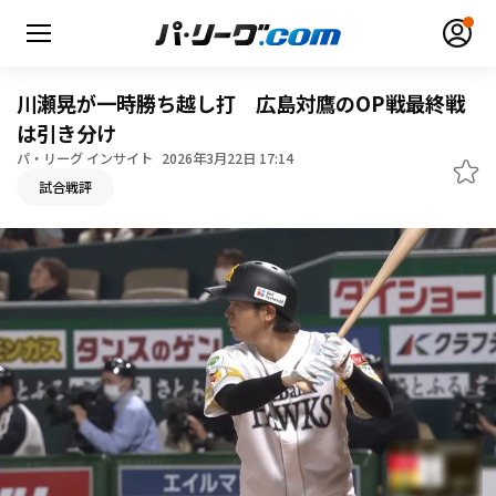
川瀬晃が一時勝ち越し打 広島対鷹のOP戦最終戦
は引き分け
パ・リーグ インサイト
2026年3月22日 17:14
試合戦評
無料アカウント登録
ログイン
HOME
動画
日程・結果
順位表･成績
1軍公式戦
選手名鑑