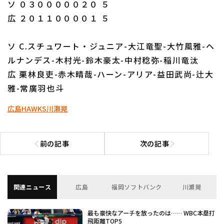
ソ ０３０００００２０ ５
広 ２０１１００００１ ５
ソ C.スチュワート・ジュニア-大江竜聖-大竹風雅-ヘ
ルナンデス-木村光-鈴木豪太-中村稔弥-稲川竜汰
広 栗林良吏-赤木晴哉-ハーン-アリア-益田武尚-辻大
雅-常廣羽也斗
広島
HAWKS
川瀬晃
前の記事
次の記事
前の記事へ
次の記事へ
関連ニュース
広島
福岡ソフトバンク
川瀬晃
最も豪快なアーチを放ったのは…… WBC本塁打
飛距離TOP5