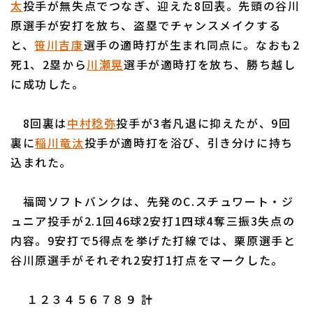
太
投手が無失点でつなぎ、迎えた8回表。先頭の谷川
原選手が安打を放ち、盗塁でチャンスメイクする
と、
笹川吉康
選手の適時打が生まれ同点に。なおも2
死1、2塁から
川瀬晃
選手が適時打を放ち、勝ち越し
に成功した。
利用規約
プライバシーポリシー
8回裏は
中村稔弥
投手が3者凡退に抑えたが、9回
運営会社
（別ウィンドウで開く）
よくある質問
裏に
稲川竜汰
投手が適時打を浴び、引き分けに持ち
込まれた。
特定商取引法の表示
アルバイト募集
（別ウィンドウで開く
福岡ソフトバンクは、先発のC.スチュワート・ジ
ュニア投手が2.1回46球2安打1四球4奪三振3失点の
内容。9安打で5得点を挙げた打線では、栗原選手と
谷川原選手がそれぞれ2安打1打点をマークした。
１２３４５６７８９ 計