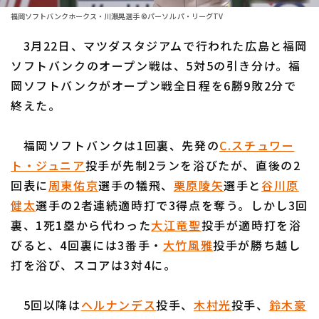
福岡ソフトバンクホークス・川瀬晃選手 ©パーソル パ・リーグTV
ファーム東地区
選手名鑑トップ
ニュース
3月22日、マツダスタジアムで行われた広島と福岡
ファーム中地区
北海道日本ハムファイターズ
ソフトバンクのオープン戦は、5対5の引き分け。福
ファーム西地区
岡ソフトバンクがオープン戦全日程を6勝9敗2分で
東北楽天ゴールデンイーグルス
終えた。
交流戦
埼玉西武ライオンズ
設定
福岡ソフトバンクは1回裏、先発の
C.スチュワー
千葉ロッテマリーンズ
ト・ジュニア
投手が先制2ランを浴びたが、直後の2
オリックス・バファローズ
回表に
周東佑京
選手の犠飛、
栗原陵矢
選手と
谷川原
健太
選手の2者連続適時打で3得点を奪う。しかし3回
福岡ソフトバンクホークス
裏、1死1塁から代わった
大江竜聖
投手が適時打を浴
びると、4回裏には3番手・
大竹風雅
投手が勝ち越し
打を浴び、スコアは3対4に。
5回以降は
ヘルナンデス
投手、
木村光
投手、
鈴木豪